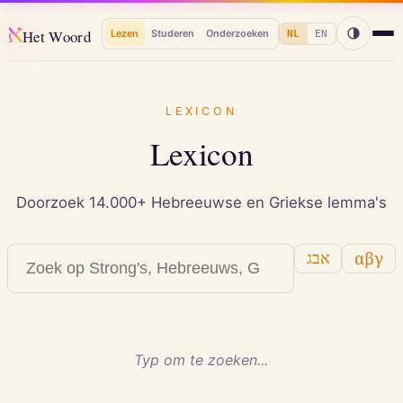
א
Het Woord
Lezen
Studeren
Onderzoeken
NL
EN
LEXICON
Lexicon
Doorzoek 14.000+ Hebreeuwse en Griekse lemma's
αβγ
אבג
Typ om te zoeken...