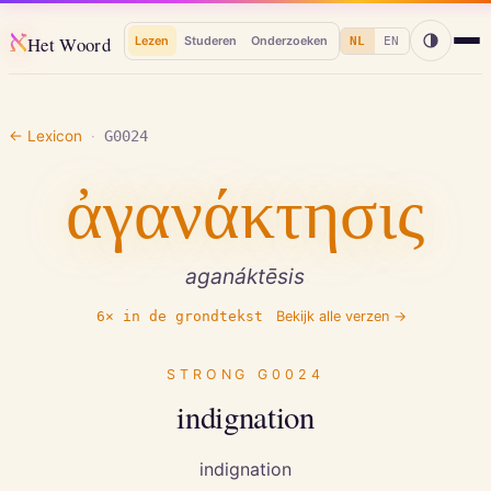
א
Het Woord
Lezen
Studeren
Onderzoeken
NL
EN
← Lexicon
·
G0024
ἀγανάκτησις
aganáktēsis
6
× in de grondtekst
Bekijk alle verzen →
STRONG
G0024
indignation
indignation