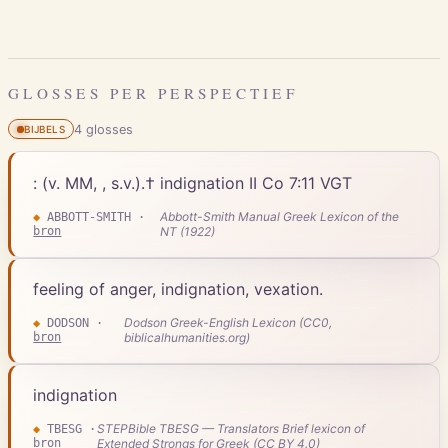
GLOSSES PER PERSPECTIEF
4
gloss
es
BIJBELS
: (v. MM, , s.v.).† indignation II Co 7:11 VGT
Abbott-Smith Manual Greek Lexicon of the
◆
ABBOTT-SMITH
·
bron
NT (1922)
feeling of anger, indignation, vexation.
Dodson Greek-English Lexicon (CC0,
◆
DODSON
·
bron
biblicalhumanities.org)
indignation
STEPBible TBESG — Translators Brief lexicon of
◆
TBESG
·
bron
Extended Strongs for Greek (CC BY 4.0)