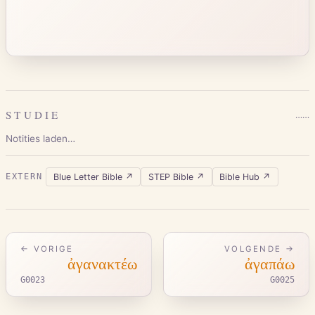
STUDIE
…
…
Notities laden…
Blue Letter Bible
↗
STEP Bible
↗
Bible Hub
↗
EXTERN
← VORIGE
VOLGENDE →
ἀγανακτέω
ἀγαπάω
G0023
G0025