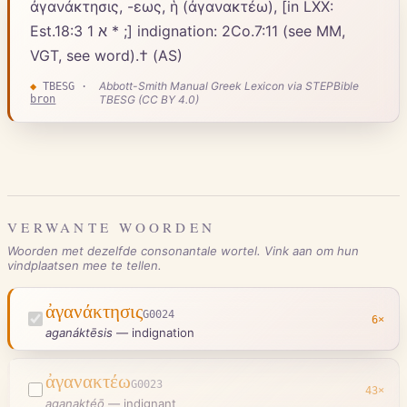
ἀγανάκτησις, -εως, ἡ (ἀγανακτέω), [in LXX:
Est.18:3 א 1 * ;] indignation: 2Co.7:11 (see MM,
VGT, see word).† (AS)
Abbott-Smith Manual Greek Lexicon via STEPBible
◆
TBESG
·
bron
TBESG (CC BY 4.0)
VERWANTE WOORDEN
Woorden met dezelfde consonantale wortel. Vink aan om hun
vindplaatsen mee te tellen.
ἀγανάκτησις
G0024
6
×
aganáktēsis
—
indignation
ἀγανακτέω
G0023
43
×
aganaktéō
—
indignant