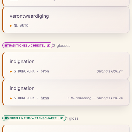
verontwaardiging
◆
NL-AUTO
2
gloss
es
TRADITIONEEL-CHRISTELIJK
indignation
Strong's G0024
◆
STRONG-GRK
·
bron
indignation
KJV-rendering — Strong's G0024
◆
STRONG-GRK
·
bron
1
gloss
VERGELIJKEND-WETENSCHAPPELIJK