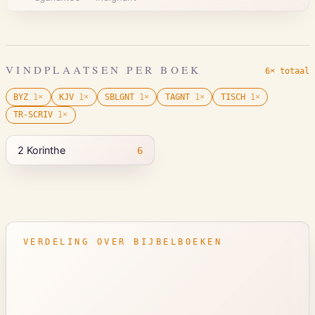
VINDPLAATSEN PER BOEK
6× totaal
BYZ
1
×
KJV
1
×
SBLGNT
1
×
TAGNT
1
×
TISCH
1
×
TR-SCRIV
1
×
2 Korinthe
6
VERDELING OVER BIJBELBOEKEN