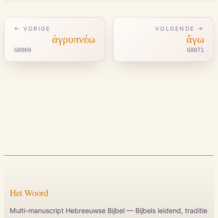
← VORIGE
VOLGENDE →
ἀγρυπνέω
ἄγω
G0069
G0071
Het Woord
Multi-manuscript Hebreeuwse Bijbel — Bijbels leidend, traditie