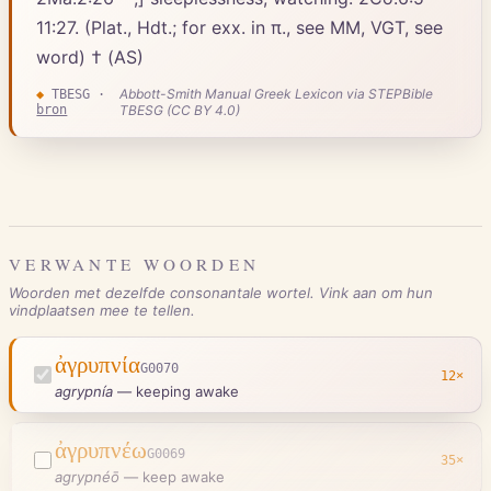
11:27. (Plat., Hdt.; for exx. in π., see MM, VGT, see
word) † (AS)
Abbott-Smith Manual Greek Lexicon via STEPBible
◆
TBESG
·
bron
TBESG (CC BY 4.0)
VERWANTE WOORDEN
Woorden met dezelfde consonantale wortel. Vink aan om hun
vindplaatsen mee te tellen.
ἀγρυπνία
G0070
12
×
agrypnía
—
keeping awake
ἀγρυπνέω
G0069
35
×
agrypnéō
—
keep awake