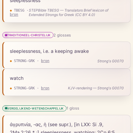
sleeplessness
STEPBible TBESG — Translators Brief lexicon of
◆
TBESG
·
bron
Extended Strongs for Greek (CC BY 4.0)
2
gloss
es
TRADITIONEEL-CHRISTELIJK
sleeplessness, i.e. a keeping awake
Strong's G0070
◆
STRONG-GRK
·
bron
watch
KJV-rendering — Strong's G0070
◆
STRONG-GRK
·
bron
1
gloss
VERGELIJKEND-WETENSCHAPPELIJK
ἀγρυπνία, -ας, ἡ (see supr.), [in LXX: Si .9,
2Ma.2:26 * ;] sleeplessness, watching: 2Co.6:5