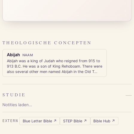
THEOLOGISCHE CONCEPTEN
Abijah
NAAM
Abijah was a king of Judah who reigned from 915 to
913 B.C. He was a son of King Rehoboam. There were
also several other men named Abijah in the Old T
…
STUDIE
…
…
Notities laden…
Blue Letter Bible
↗
STEP Bible
↗
Bible Hub
↗
EXTERN