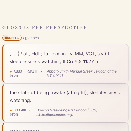
GLOSSES PER PERSPECTIEF
3
gloss
es
BIJBELS
, : . (Plat., Hdt.; for exx. in , v. MM, VGT, s.v.).†
sleeplessness watching II Co 6:5 11:27 π.
Abbott-Smith Manual Greek Lexicon of the
◆
ABBOTT-SMITH
·
bron
NT (1922)
the state of being awake (at night), sleeplessness,
watching.
Dodson Greek-English Lexicon (CC0,
◆
DODSON
·
bron
biblicalhumanities.org)