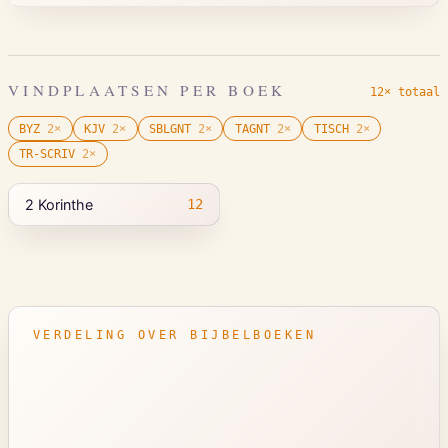
VINDPLAATSEN PER BOEK
12× totaal
BYZ
2
×
KJV
2
×
SBLGNT
2
×
TAGNT
2
×
TISCH
2
×
TR-SCRIV
2
×
2 Korinthe
12
VERDELING OVER BIJBELBOEKEN