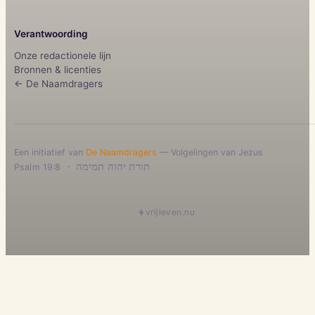
Verantwoording
Onze redactionele lijn
Bronnen & licenties
← De Naamdragers
Een initiatief van
De Naamdragers
— Volgelingen van Jezus
·
תורת יהוה תמימה
Psalm 19:8
vrijleven.nu