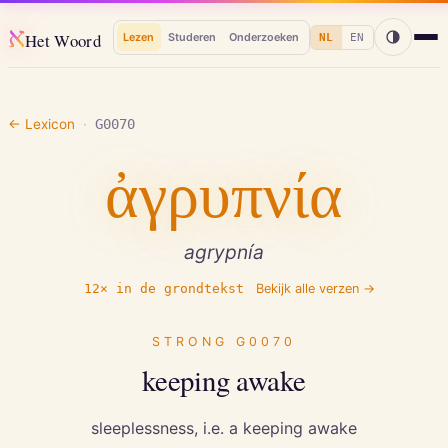
א
Het Woord
Lezen
Studeren
Onderzoeken
NL
EN
← Lexicon
·
G0070
ἀγρυπνία
agrypnía
12
× in de grondtekst
Bekijk alle verzen →
STRONG
G0070
keeping awake
sleeplessness, i.e. a keeping awake