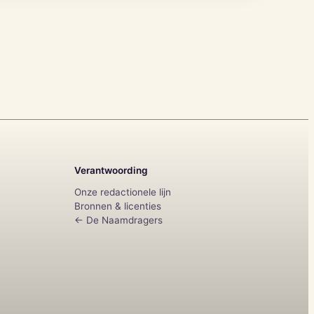
Verantwoording
Onze redactionele lijn
Bronnen & licenties
← De Naamdragers