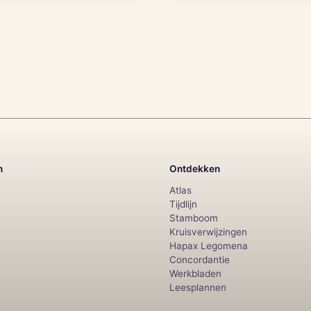
n
Ontdekken
Atlas
Tijdlijn
Stamboom
Kruisverwijzingen
Hapax Legomena
Concordantie
Werkbladen
Leesplannen