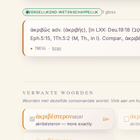
1
gloss
VERGELIJKEND-WETENSCHAPPELIJK
ἀκριβῶς adv. (ἀκριβής), [in LXX: Deu.19:18 (יָטַב), Da TH 7:19 (יְצֵב), Eze.39:14, Wis.19:18, Sir.18:29 ;] with exactness, carefully: Mat.2:8, Luk.1:3, Act.18:25,
Eph.5:15, 1Th.5:2 (M, Th., in l). Compar., ἀκρ
◆
TBESG
·
bron
VERWANTE WOORDEN
Woorden met dezelfde consonantale wortel. Vink aan om hu
ἀκριβέστερον
ἀκρ
G0197
10
×
akribésteron
—
more exactly
akri