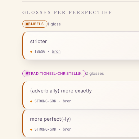
GLOSSES PER PERSPECTIEF
1
gloss
BIJBELS
stricter
◆
TBESG
·
bron
2
gloss
es
TRADITIONEEL-CHRISTELIJK
(adverbially) more exactly
◆
STRONG-GRK
·
bron
more perfect(-ly)
◆
STRONG-GRK
·
bron