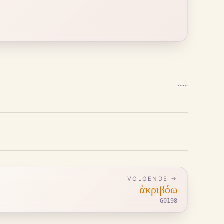
…
…
VOLGENDE →
ἀκριβόω
G0198