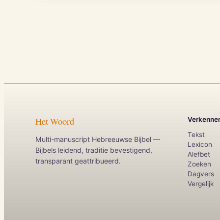
Het Woord
Verkenne
Tekst
Multi-manuscript Hebreeuwse Bijbel —
Lexicon
Bijbels leidend, traditie bevestigend,
Alefbet
transparant geattribueerd.
Zoeken
Dagvers
Vergelijk