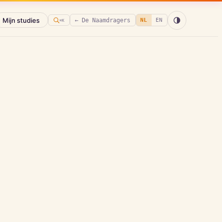
Mijn studies
← De Naamdragers
NL
EN
⌘K