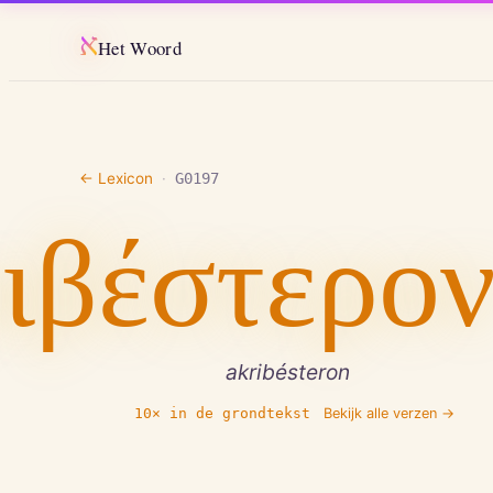
א
Het Woord
← Lexicon
·
G0197
ιβέστερο
akribésteron
10
× in de grondtekst
Bekijk alle verzen →