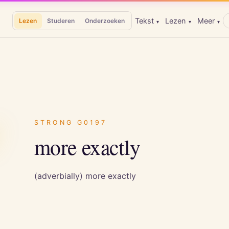
Tekst
Lezen
Meer
Lezen
Studeren
Onderzoeken
▾
▾
▾
ν
STRONG
G0197
more exactly
(adverbially) more exactly