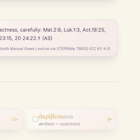
 23:15, 20 24:22.† (AS)
Smith Manual Greek Lexicon via STEPBible TBESG (CC BY 4.0)
ἀκρίβεια
G0195
15
×
8
×
akríbeia
—
exactness