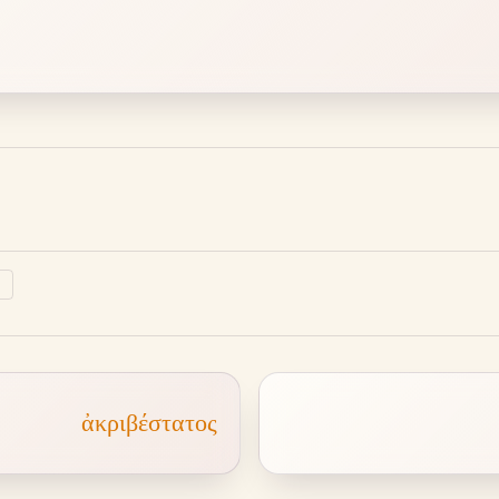
↗
ἀκριβέστατος