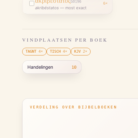
ἀκριβέστατος
G0196
6
×
akribéstatos
—
most exact
VINDPLAATSEN PER BOEK
TAGNT
4
×
TISCH
4
×
KJV
2
×
Handelingen
10
VERDELING OVER BIJBELBOEKEN