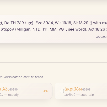
ιβέστερον (Milligan, NTD, 111; MM, VGT, see word), Act.18:26
Abbott-
n vindplaatsen mee te tellen.
ιβῶς
ἀκριβόω
G0199
G0198
43
×
bōs
—
exactly
akribóō
—
ascertain