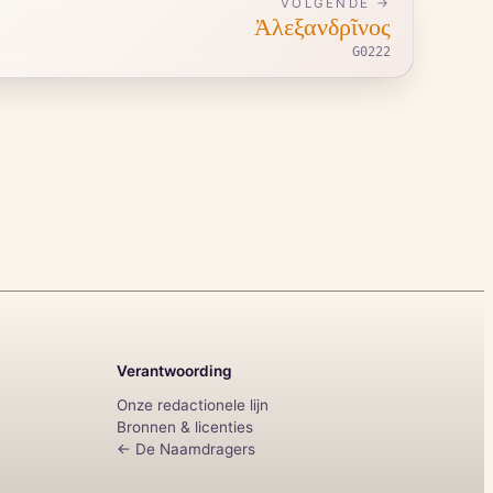
VOLGENDE →
Ἀλεξανδρῖνος
G0222
Verantwoording
Onze redactionele lijn
Bronnen & licenties
← De Naamdragers