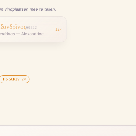
n vindplaatsen mee te tellen.
ξανδρῖνος
G0222
12
×
andrînos
—
Alexandrine
TR-SCRIV
2
×