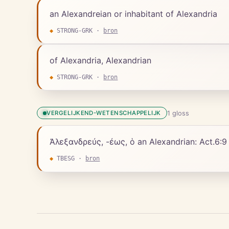
an Alexandreian or inhabitant of Alexandria
◆
STRONG-GRK
·
bron
of Alexandria, Alexandrian
◆
STRONG-GRK
·
bron
1
gloss
VERGELIJKEND-WETENSCHAPPELIJK
Ἀλεξανδρεύς, -έως, ὁ an Alexandrian: Act.6:9 
◆
TBESG
·
bron