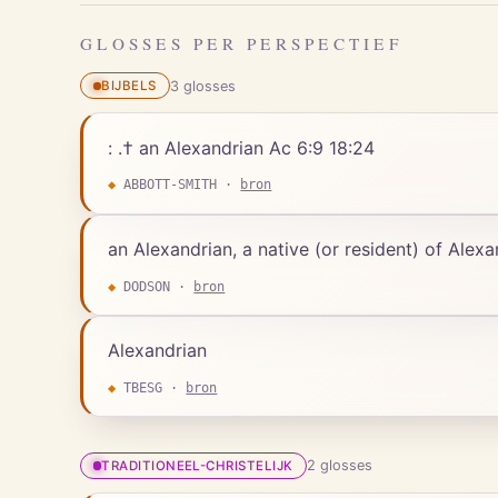
GLOSSES PER PERSPECTIEF
3
gloss
es
BIJBELS
: .† an Alexandrian Ac 6:9 18:24
◆
ABBOTT-SMITH
·
bron
an Alexandrian, a native (or resident) of Alexa
◆
DODSON
·
bron
Alexandrian
◆
TBESG
·
bron
2
gloss
es
TRADITIONEEL-CHRISTELIJK