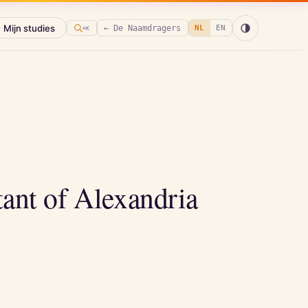
Mijn studies
← De Naamdragers
NL
EN
⌘K
tant of Alexandria