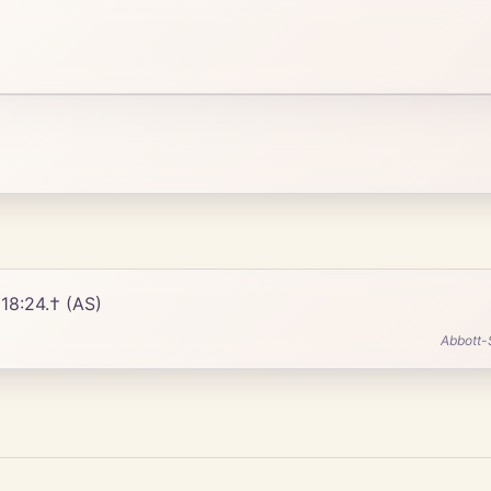
18:24.† (AS)
Abbott-