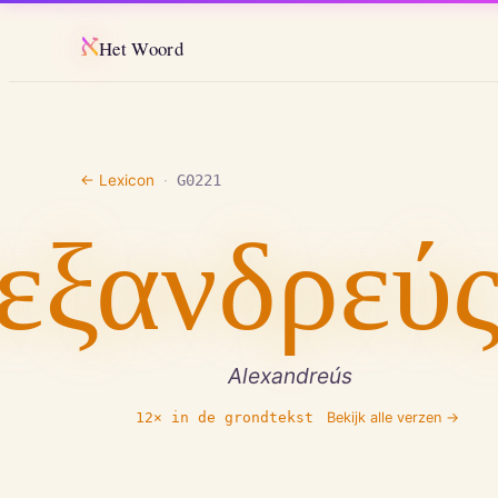
א
Het Woord
← Lexicon
·
G0221
εξανδρεύ
Alexandreús
12
× in de grondtekst
Bekijk alle verzen →