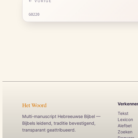
← VORIGE
G0220
Het Woord
Verkenne
Tekst
Multi-manuscript Hebreeuwse Bijbel —
Lexicon
Bijbels leidend, traditie bevestigend,
Alefbet
transparant geattribueerd.
Zoeken
Dagvers