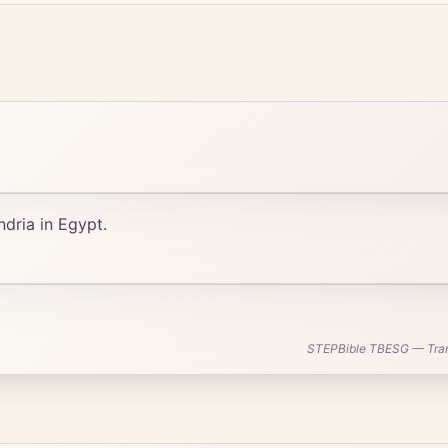
ndria in Egypt.
STEPBible TBESG — Transl