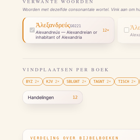
VERWANTE WOORDEN
Woorden met dezelfde consonantale wortel. Vink aan om hu
Ἀλεξανδρεύς
G0221
Ἀλε
12
×
Alexandreús
—
Alexandreian or
Alex
inhabitant of Alexandria
VINDPLAATSEN PER BOEK
BYZ
2
×
KJV
2
×
SBLGNT
2
×
TAGNT
2
×
TISCH
2
×
Handelingen
12
VERDELING OVER BIJBELBOEKEN