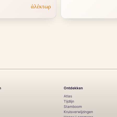
ἀλέκτωρ
n
Ontdekken
Atlas
Tijdlijn
Stamboom
Kruisverwijzingen
Hapax Legomena