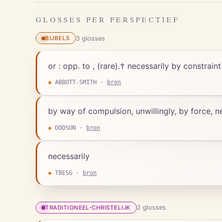
GLOSSES PER PERSPECTIEF
3
gloss
es
BIJBELS
or : opp. to , (rare).† necessarily by constrai
◆
ABBOTT-SMITH
·
bron
by way of compulsion, unwillingly, by force, ne
◆
DODSON
·
bron
necessarily
◆
TBESG
·
bron
2
gloss
es
TRADITIONEEL-CHRISTELIJK