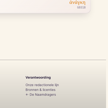
ἀνάγκη
G0318
Verantwoording
Onze redactionele lijn
Bronnen & licenties
← De Naamdragers