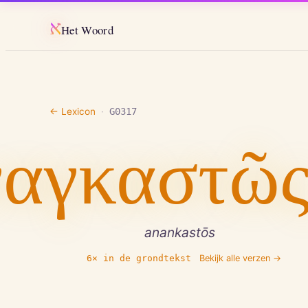
א
Het Woord
← Lexicon
·
G0317
ναγκαστῶ
anankastōs
6
× in de grondtekst
Bekijk alle verzen →