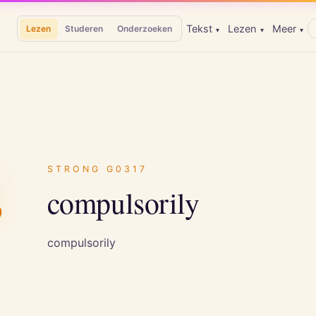
Tekst
Lezen
Meer
Lezen
Studeren
Onderzoeken
▾
▾
▾
ς
STRONG
G0317
compulsorily
compulsorily