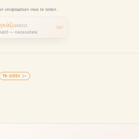
n vindplaatsen mee te tellen.
γκάζω
G0315
55
×
kázō
—
necessitate
TR-SCRIV
1
×