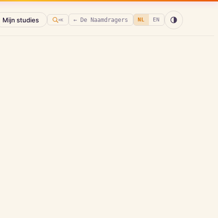
Mijn studies
← De Naamdragers
NL
EN
⌘K