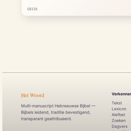
G0316
Het Woord
Verkenne
Tekst
Multi-manuscript Hebreeuwse Bijbel —
Lexicon
Bijbels leidend, traditie bevestigend,
Alefbet
transparant geattribueerd.
Zoeken
Dagvers