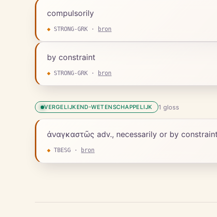
compulsorily
◆
STRONG-GRK
·
bron
by constraint
◆
STRONG-GRK
·
bron
1
gloss
VERGELIJKEND-WETENSCHAPPELIJK
ἀναγκαστῶς adv., necessarily or by constraint
◆
TBESG
·
bron