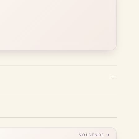
…
…
VOLGENDE →