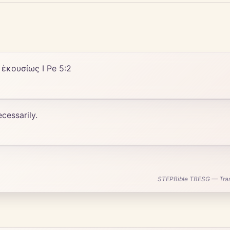
nt ἑκουσίως I Pe 5:2
cessarily.
STEPBible TBESG — Transl