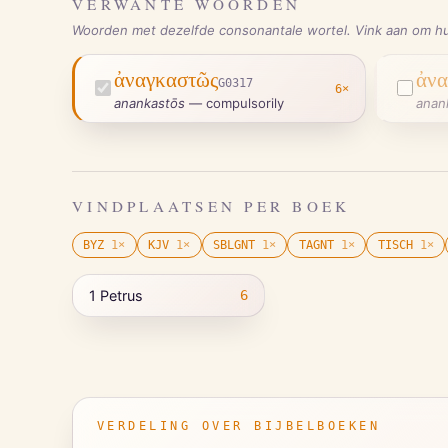
VERWANTE WOORDEN
Woorden met dezelfde consonantale wortel. Vink aan om hu
ἀναγκαστῶς
ἀνα
G0317
6
×
anankastōs
—
compulsorily
anan
VINDPLAATSEN PER BOEK
BYZ
1
×
KJV
1
×
SBLGNT
1
×
TAGNT
1
×
TISCH
1
×
1 Petrus
6
VERDELING OVER BIJBELBOEKEN