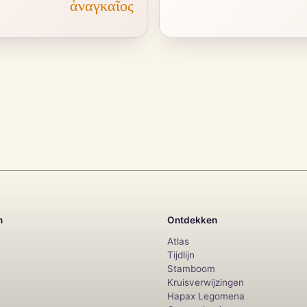
ἀναγκαῖος
n
Ontdekken
Atlas
Tijdlijn
Stamboom
Kruisverwijzingen
Hapax Legomena