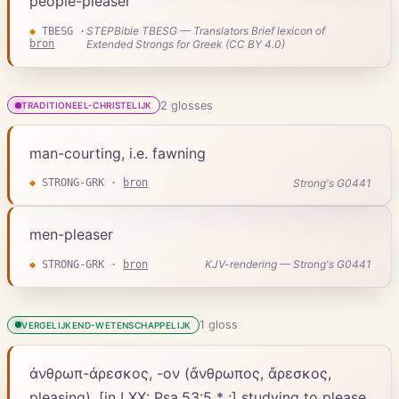
people-pleaser
STEPBible TBESG — Translators Brief lexicon of
◆
TBESG
·
bron
Extended Strongs for Greek (CC BY 4.0)
2
gloss
es
TRADITIONEEL-CHRISTELIJK
man-courting, i.e. fawning
Strong's G0441
◆
STRONG-GRK
·
bron
men-pleaser
KJV-rendering — Strong's G0441
◆
STRONG-GRK
·
bron
1
gloss
VERGELIJKEND-WETENSCHAPPELIJK
ἀνθρωπ-άρεσκος, -ον (ἄνθρωπος, ἄρεσκος,
pleasing), [in LXX: Psa.53:5 * ;] studying to please