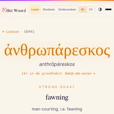
א
Het Woord
Lezen
Studeren
Onderzoeken
NL
EN
← Lexicon
·
G0441
ἀνθρωπάρεσκος
anthrōpáreskos
14
× in de grondtekst
Bekijk alle verzen →
STRONG
G0441
fawning
man-courting, i.e. fawning