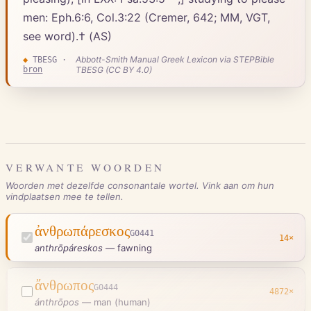
men: Eph.6:6, Col.3:22 (Cremer, 642; MM, VGT,
see word).† (AS)
Abbott-Smith Manual Greek Lexicon via STEPBible
◆
TBESG
·
bron
TBESG (CC BY 4.0)
VERWANTE WOORDEN
Woorden met dezelfde consonantale wortel. Vink aan om hun
vindplaatsen mee te tellen.
ἀνθρωπάρεσκος
G0441
14
×
anthrōpáreskos
—
fawning
ἄνθρωπος
G0444
4872
×
ánthrōpos
—
man (human)