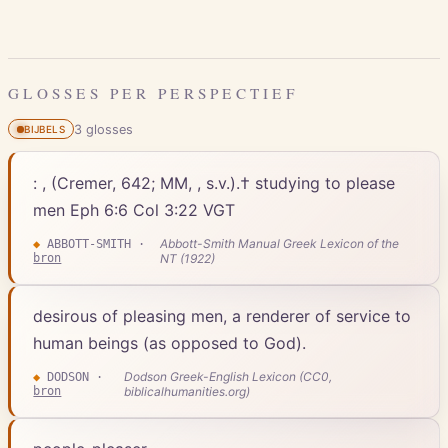
GLOSSES PER PERSPECTIEF
3
gloss
es
BIJBELS
: , (Cremer, 642; MM, , s.v.).† studying to please
men Eph 6:6 Col 3:22 VGT
Abbott-Smith Manual Greek Lexicon of the
◆
ABBOTT-SMITH
·
bron
NT (1922)
desirous of pleasing men, a renderer of service to
human beings (as opposed to God).
Dodson Greek-English Lexicon (CC0,
◆
DODSON
·
bron
biblicalhumanities.org)