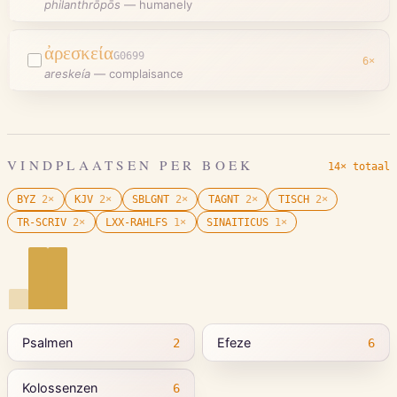
philanthrṓpōs
—
humanely
ἀρεσκεία
G0699
6
×
areskeía
—
complaisance
VINDPLAATSEN PER BOEK
14× totaal
BYZ
2
×
KJV
2
×
SBLGNT
2
×
TAGNT
2
×
TISCH
2
×
TR-SCRIV
2
×
LXX-RAHLFS
1
×
SINAITICUS
1
×
Psalmen
Efeze
2
6
Kolossenzen
6