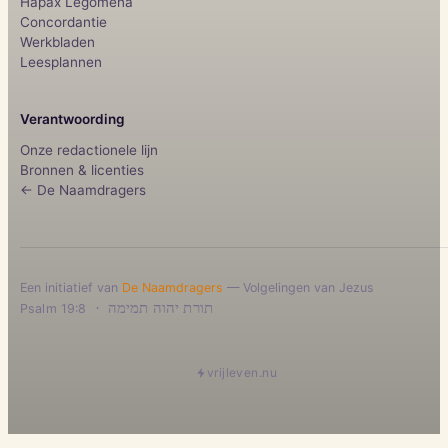
Hapax Legomena
Concordantie
Werkbladen
Leesplannen
Verantwoording
Onze redactionele lijn
Bronnen & licenties
← De Naamdragers
Een initiatief van
De Naamdragers
— Volgelingen van Jezus
·
תורת יהוה תמימה
Psalm 19:8
vrijleven.nu