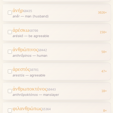
ἀνήρ
G0435
3026
×
anḗr
—
man (husband)
ἀρέσκω
G0700
150
×
aréskō
—
be agreeable
ἀνθρώπινος
G0442
50
×
anthrṓpinos
—
human
ἀρεστός
G0701
47
×
arestós
—
agreeable
ἀνθρωποκτόνος
G0443
18
×
anthrōpoktónos
—
manslayer
φιλανθρώπως
G5364
8
×