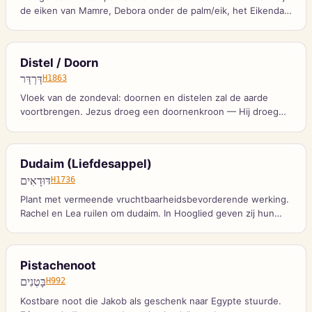
de eiken van Mamre, Debora onder de palm/eik, het Eikendal
(Ela) waar David Goliath versloeg.
Distel / Doorn
דַּרְדַּר
H1863
Vloek van de zondeval: doornen en distelen zal de aarde
voortbrengen. Jezus droeg een doornenkroon — Hij droeg
de vloek.
Dudaim (Liefdesappel)
דּוּדָאִים
H1736
Plant met vermeende vruchtbaarheidsbevorderende werking.
Rachel en Lea ruilen om dudaim. In Hooglied geven zij hun
geur bij de deur van de geliefde.
Pistachenoot
בָּטְנִים
H992
Kostbare noot die Jakob als geschenk naar Egypte stuurde.