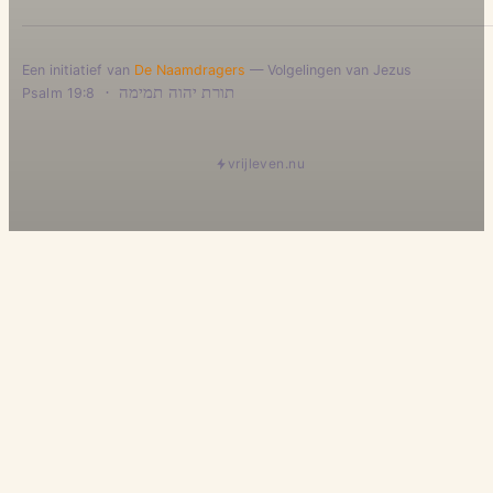
Een initiatief van
De Naamdragers
— Volgelingen van Jezus
·
תורת יהוה תמימה
Psalm 19:8
vrijleven.nu