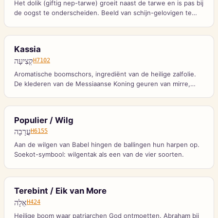
Het dolik (giftig nep-tarwe) groeit naast de tarwe en is pas bij
de oogst te onderscheiden. Beeld van schijn-gelovigen te
midden van de gemeente tot het oordeel.
Kassia
קְצִיעָה
H7102
Aromatische boomschors, ingrediënt van de heilige zalfolie.
De klederen van de Messiaanse Koning geuren van mirre,
aloë en kassia.
Populier / Wilg
עֲרָבָה
H6155
Aan de wilgen van Babel hingen de ballingen hun harpen op.
Soekot-symbool: wilgentak als een van de vier soorten.
Terebint / Eik van More
אֵלָה
H424
Heilige boom waar patriarchen God ontmoetten. Abraham bij