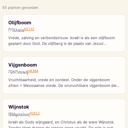
55
planten
gevonden
Olijfboom
זַיִת
ἐλαία
H2132
Vrede, zalving en verbondstrouw. Israël is als een olijfboom
geplant door God. De olijfberg is de plaats van Jezus’
hemelvaart en wederkomst.
Vijgenboom
תְּאֵנָה
συκῆ
H8384
Vruchtbaarheid, vrede en oordeel. Onder de vijgenboom
zitten = Messiaanse vrede. De onvruchtbare vijgenboom die
Jezus vervloekte symboliseert een vruchteloos Israël.
Wijnstok
גֶּפֶן
ἄμπελος
H1612
Israël als Gods wijngaard, en Christus als de ware Wijnstok.
Zonder Hem dragen de ranken geen vrucht. De wijn is ook