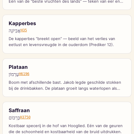
Eén van de “beste vruchten des lands” — teken van eer en
gastvrijheid.
Kapperbes
אֲבִיוֹנָה
H35
De kapperbes “breekt open” — beeld van het verlies van
eetlust en levensvreugde in de ouderdom (Prediker 12).
Plataan
עַרְמוֹן
H6196
Boom met afschillende bast. Jakob legde geschilde stokken
bij de drinkbakken. De plataan groeit langs waterlopen als
teken van overvloed.
Saffraan
כַּרְכּוֹם
H3750
Kostbaar specerij in de hof van Hooglied. Eén van de geuren
die de schoonheid en kostbaarheid van de bruid uitdrukken.