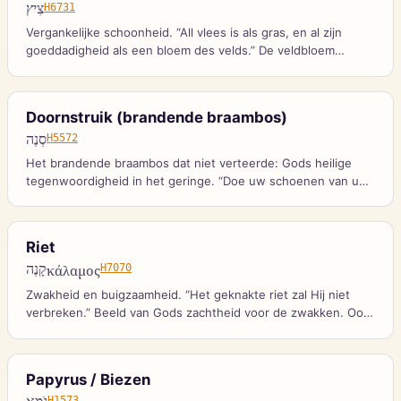
צִיץ
H6731
Vergankelijke schoonheid. “All vlees is als gras, en al zijn
goeddadigheid als een bloem des velds.” De veldbloem
verwelkt — maar Gods Woord bestaat in eeuwigheid.
Doornstruik (brandende braambos)
סְנֶה
H5572
Het brandende braambos dat niet verteerde: Gods heilige
tegenwoordigheid in het geringe. “Doe uw schoenen van uw
voeten, want de plaats waar gij op staat is heilig land.”
Riet
קָנֶה
κάλαμος
H7070
Zwakheid en buigzaamheid. “Het geknakte riet zal Hij niet
verbreken.” Beeld van Gods zachtheid voor de zwakken. Ook
de spotrieten scepter bij Jezus’ bespotting.
Papyrus / Biezen
H1573