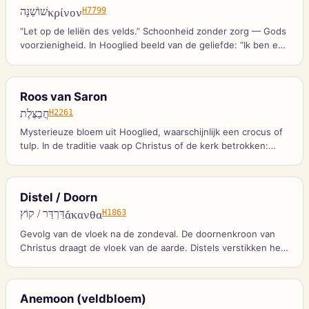
שׁוֹשַׁנָּה
κρίνον
H7799
“Let op de leliën des velds.” Schoonheid zonder zorg — Gods
voorzienigheid. In Hooglied beeld van de geliefde: “Ik ben een
lelie der dalen.”
Roos van Saron
חֲבַצֶּלֶת
H2261
Mysterieuze bloem uit Hooglied, waarschijnlijk een crocus of
tulp. In de traditie vaak op Christus of de kerk betrokken:
schoonheid in het lage veld.
Distel / Doorn
דַּרְדַּר / קוֹץ
ἄκανθα
H1863
Gevolg van de vloek na de zondeval. De doornenkroon van
Christus draagt de vloek van de aarde. Distels verstikken het
goede zaad in de gelijkenis.
Anemoon (veldbloem)