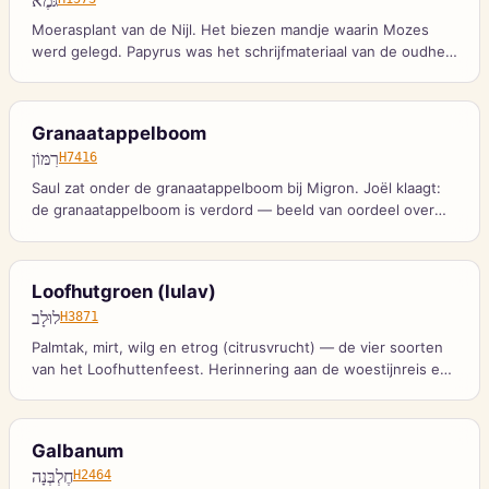
גֹּמֶא
Moerasplant van de Nijl. Het biezen mandje waarin Mozes
werd gelegd. Papyrus was het schrijfmateriaal van de oudheid
— drager van Gods Woord. Groeit in waterrijk gebied, beeld
van het Nijlland waar Israël verdrukt werd en gered.
Granaatappelboom
רִמּוֹן
H7416
Saul zat onder de granaatappelboom bij Migron. Joël klaagt:
de granaatappelboom is verdord — beeld van oordeel over
het land.
Loofhutgroen (lulav)
לוּלָב
H3871
Palmtak, mirt, wilg en etrog (citrusvrucht) — de vier soorten
van het Loofhuttenfeest. Herinnering aan de woestijnreis en
vertrouwen op Gods bescherming.
Galbanum
חֶלְבְּנָה
H2464