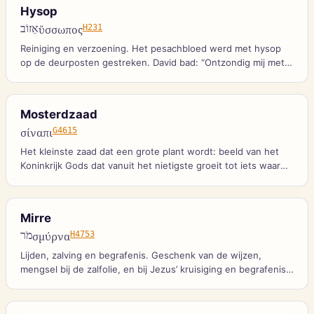
Hysop
אֵזוֹב
ὕσσωπος
H231
Reiniging en verzoening. Het pesachbloed werd met hysop
op de deurposten gestreken. David bad: “Ontzondig mij met
hysop, en ik zal rein zijn.”
Mosterdzaad
σίναπι
G4615
Het kleinste zaad dat een grote plant wordt: beeld van het
Koninkrijk Gods dat vanuit het nietigste groeit tot iets waar
de vogelen des hemels in nestelen.
Mirre
מֹר
σμύρνα
H4753
Lijden, zalving en begrafenis. Geschenk van de wijzen,
mengsel bij de zalfolie, en bij Jezus’ kruisiging en begrafenis.
Bittere geur van offerdood.