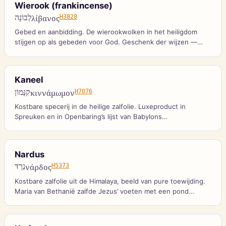
Wierook (frankincense)
לְבוֹנָה
λίβανος
H3828
Gebed en aanbidding. De wierookwolken in het heiligdom
stijgen op als gebeden voor God. Geschenk der wijzen —
erkenning van Christus’ goddelijkheid.
Kaneel
קִנָּמוֹן
κιννάμωμον
H7076
Kostbare specerij in de heilige zalfolie. Luxeproduct in
Spreuken en in Openbaring’s lijst van Babylons
handelskoopwaar.
Nardus
נֵרְדּ
νάρδος
H5373
Kostbare zalfolie uit de Himalaya, beeld van pure toewijding.
Maria van Bethanië zalfde Jezus’ voeten met een pond
nardus ter waarde van 300 denariën — een heel jaarloon als
teken van totale overgave en offergezindheid.