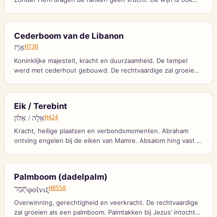
beeld van vreugde en verbondsbloed.
Cederboom van de Libanon
אֶרֶז
H730
Koninklijke majesteit, kracht en duurzaamheid. De tempel
werd met cederhout gebouwd. De rechtvaardige zal groeien
als een ceder op de Libanon.
Eik / Terebint
אֵלָה / אַלּוֹן
H424
Kracht, heilige plaatsen en verbondsmomenten. Abraham
ontving engelen bij de eiken van Mamre. Absalom hing vast in
een eik.
Palmboom (dadelpalm)
תָּמָר
φοῖνιξ
H8558
Overwinning, gerechtigheid en veerkracht. De rechtvaardige
zal groeien als een palmboom. Palmtakken bij Jezus’ intocht