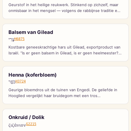
Geurstof in het heilige reukwerk. Stinkend op zichzelf, maar
onmisbaar in het mengsel — volgens de rabbijnse traditie een
beeld van de zondaar die bij de gemeente hoort.
Balsem van Gilead
צֳרִי
H6875
Kostbare geneeskrachtige hars uit Gilead, exportproduct van
Israël. “Is er geen balsem in Gilead, is er geen heelmeester?”
Jeremia’s retorische klacht over een volk dat genezing
weigert.
Henna (koferbloem)
כֹּפֶר
H3724
Geurige bloemdros uit de tuinen van Engedi. De geliefde in
Hooglied vergelijkt haar bruidegom met een tros
hennabloemen.
Onkruid / Dolik
ζιζάνιον
G2215