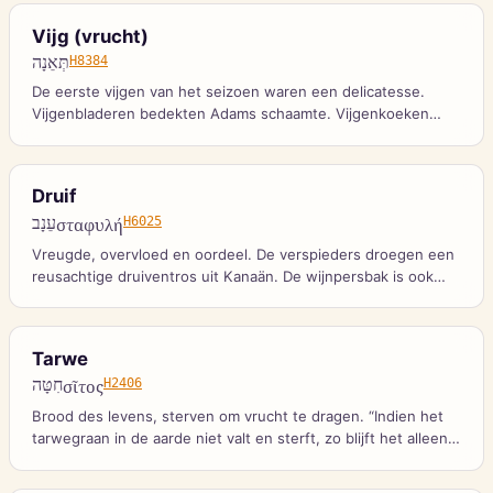
Vijg (vrucht)
תְּאֵנָה
H8384
De eerste vijgen van het seizoen waren een delicatesse.
Vijgenbladeren bedekten Adams schaamte. Vijgenkoeken
genazen Hizkia’s gezwel.
Druif
עֵנָב
σταφυλή
H6025
Vreugde, overvloed en oordeel. De verspieders droegen een
reusachtige druiventros uit Kanaän. De wijnpersbak is ook
beeld van Gods toorn.
Tarwe
חִטָּה
σῖτος
H2406
Brood des levens, sterven om vrucht te dragen. “Indien het
tarwegraan in de aarde niet valt en sterft, zo blijft het alleen.”
De tarweoogst is beeld van de opstanding.