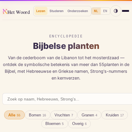
א
Het Woord
Lezen
Studeren
Onderzoeken
NL
EN
ENCYCLOPEDIE
Bijbelse planten
Van de cederboom van de Libanon tot het mosterdzaad —
ontdek de symbolische betekenis van meer dan
55
planten in de
Bijbel, met Hebreeuwse en Griekse namen, Strong's-nummers
en kernverzen.
Alle
Bomen
Vruchten
Granen
Kruiden
55
16
7
4
17
Bloemen
Overig
5
6