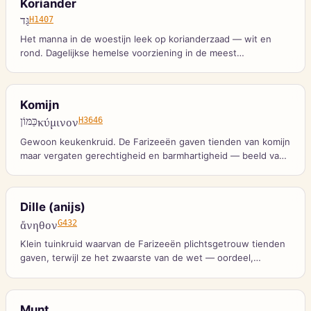
Koriander
גַּד
H1407
Het manna in de woestijn leek op korianderzaad — wit en
rond. Dagelijkse hemelse voorziening in de meest
onherbergzame omstandigheden.
Komijn
כַּמּוֹן
κύμινον
H3646
Gewoon keukenkruid. De Farizeeën gaven tienden van komijn
maar vergaten gerechtigheid en barmhartigheid — beeld van
letterknechterij.
Dille (anijs)
ἄνηθον
G432
Klein tuinkruid waarvan de Farizeeën plichtsgetrouw tienden
gaven, terwijl ze het zwaarste van de wet — oordeel,
barmhartigheid, geloof — nalieten.
Munt