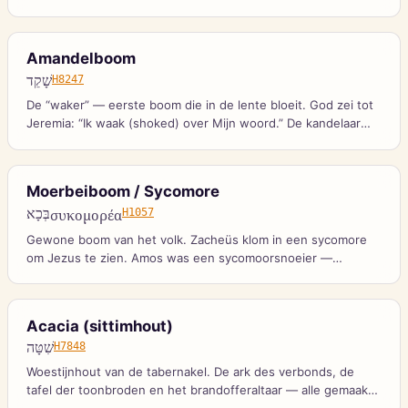
en in Openbaring voor de troon.
Amandelboom
שָׁקֵד
H8247
De “waker” — eerste boom die in de lente bloeit. God zei tot
Jeremia: “Ik waak (shoked) over Mijn woord.” De kandelaar
had amandelbloesem-versieringen.
Moerbeiboom / Sycomore
בְּכָא
συκομορέα
H1057
Gewone boom van het volk. Zacheüs klom in een sycomore
om Jezus te zien. Amos was een sycomoorsnoeier —
eenvoudige afkomst.
Acacia (sittimhout)
שִׁטָּה
H7848
Woestijnhout van de tabernakel. De ark des verbonds, de
tafel der toonbroden en het brandofferaltaar — alle gemaakt