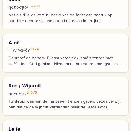
ἡδύοσμον
G2238
Net als dille en komijn: beeld van de farizeese nadruk op
uiterlijke gehoorzaamheid ten koste van innerlijke
gerechtigheid.
Aloë
אֲהָלִים
αλόη
H174
Geurstof en balsem. Bileam vergeleek Israëls tenten met
aloë’s door God geplant. Nicodemus bracht een mengsel van
mirre en aloë voor Jezus’ begrafenis.
Rue / Wijnruit
πήγανον
G4076
Tuinkruid waarvan de Farizeeën tienden gaven. Jezus verwijt
hen dat ze de wijnruit vertienden maar de liefde Gods
voorbijgaan.
Lelie