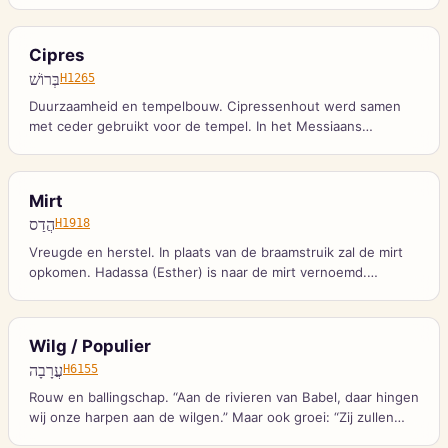
van onvergankelijk acaciahout.
Cipres
בְּרוֹשׁ
H1265
Duurzaamheid en tempelbouw. Cipressenhout werd samen
met ceder gebruikt voor de tempel. In het Messiaans
vrederijk: “In plaats van de doorn zal de cipres opkomen.”
Mirt
הֲדַס
H1918
Vreugde en herstel. In plaats van de braamstruik zal de mirt
opkomen. Hadassa (Esther) is naar de mirt vernoemd.
Loofhutten werden versierd met mirttakken.
Wilg / Populier
עֲרָבָה
H6155
Rouw en ballingschap. “Aan de rivieren van Babel, daar hingen
wij onze harpen aan de wilgen.” Maar ook groei: “Zij zullen
opkomen als wilgen aan de waterbeken.”