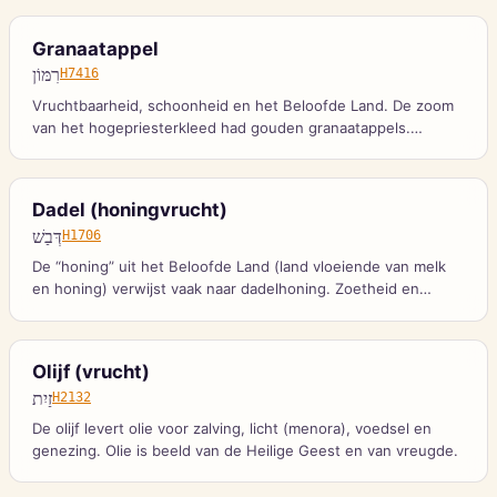
Granaatappel
רִמּוֹן
H7416
Vruchtbaarheid, schoonheid en het Beloofde Land. De zoom
van het hogepriesterkleed had gouden granaatappels.
Kanaän werd geprezen om zijn granaatappels.
Dadel (honingvrucht)
דְּבַשׁ
H1706
De “honing” uit het Beloofde Land (land vloeiende van melk
en honing) verwijst vaak naar dadelhoning. Zoetheid en
overvloed van Gods beloften.
Olijf (vrucht)
זַיִת
H2132
De olijf levert olie voor zalving, licht (menora), voedsel en
genezing. Olie is beeld van de Heilige Geest en van vreugde.