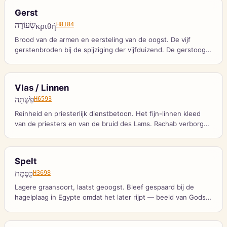
Gerst
שְׂעוֹרָה
κριθή
H8184
Brood van de armen en eersteling van de oogst. De vijf
gerstenbroden bij de spijziging der vijfduizend. De gerstoogst
begon met Pesach.
Vlas / Linnen
פִּשְׁתָּה
H6593
Reinheid en priesterlijk dienstbetoon. Het fijn-linnen kleed
van de priesters en van de bruid des Lams. Rachab verborg
de verspieders onder vlassstengels.
Spelt
כֻּסֶּמֶת
H3698
Lagere graansoort, laatst geoogst. Bleef gespaard bij de
hagelplaag in Egypte omdat het later rijpt — beeld van Gods
getimede oordelen.