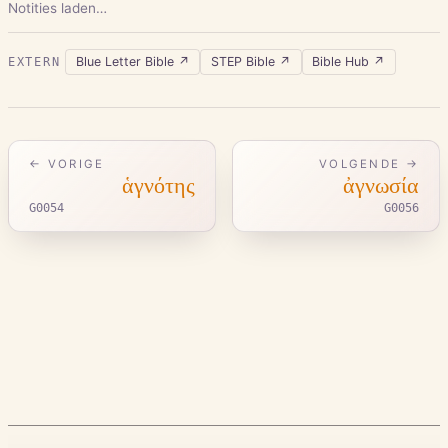
Notities laden…
Blue Letter Bible
↗
STEP Bible
↗
Bible Hub
↗
EXTERN
← VORIGE
VOLGENDE →
ἁγνότης
ἀγνωσία
G0054
G0056