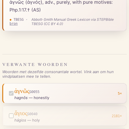
ἁγνῶς (ἁγνός), adv., purely, with pure motives:
Php.1:17.† (AS)
Abbott-Smith Manual Greek Lexicon via STEPBible
◆
TBESG
·
bron
TBESG (CC BY 4.0)
VERWANTE WOORDEN
Woorden met dezelfde consonantale wortel. Vink aan om hun
vindplaatsen mee te tellen.
ἁγνῶς
G0055
5
×
hagnōs
—
honestly
ἅγιος
G0040
2181
×
hágios
—
holy