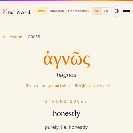
א
Het Woord
Lezen
Studeren
Onderzoeken
NL
EN
← Lexicon
·
G0055
ἁγνῶς
hagnōs
5
× in de grondtekst
Bekijk alle verzen →
STRONG
G0055
honestly
purely, i.e. honestly