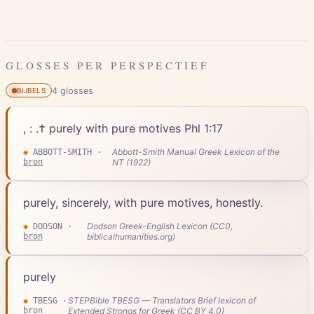
GLOSSES PER PERSPECTIEF
4
gloss
es
BIJBELS
, : .† purely with pure motives Phl 1:17
Abbott-Smith Manual Greek Lexicon of the
◆
ABBOTT-SMITH
·
bron
NT (1922)
purely, sincerely, with pure motives, honestly.
Dodson Greek-English Lexicon (CC0,
◆
DODSON
·
bron
biblicalhumanities.org)
purely
STEPBible TBESG — Translators Brief lexicon of
◆
TBESG
·
bron
Extended Strongs for Greek (CC BY 4.0)