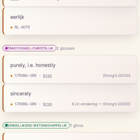
eerlijk
◆
NL-AUTO
2
gloss
es
TRADITIONEEL-CHRISTELIJK
purely, i.e. honestly
Strong's G0055
◆
STRONG-GRK
·
bron
sincerely
KJV-rendering — Strong's G0055
◆
STRONG-GRK
·
bron
1
gloss
VERGELIJKEND-WETENSCHAPPELIJK