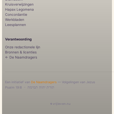
Kruisverwijzingen
Hapax Legomena
Concordantie
Werkbladen
Leesplannen
Verantwoording
Onze redactionele lijn
Bronnen & licenties
← De Naamdragers
Een initiatief van
De Naamdragers
— Volgelingen van Jezus
·
תורת יהוה תמימה
Psalm 19:8
vrijleven.nu