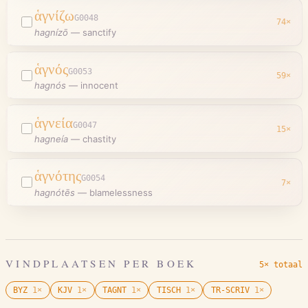
ἁγνίζω
G0048
74
×
hagnízō
—
sanctify
ἁγνός
G0053
59
×
hagnós
—
innocent
ἁγνεία
G0047
15
×
hagneía
—
chastity
ἁγνότης
G0054
7
×
hagnótēs
—
blamelessness
VINDPLAATSEN PER BOEK
5× totaal
BYZ
1
×
KJV
1
×
TAGNT
1
×
TISCH
1
×
TR-SCRIV
1
×