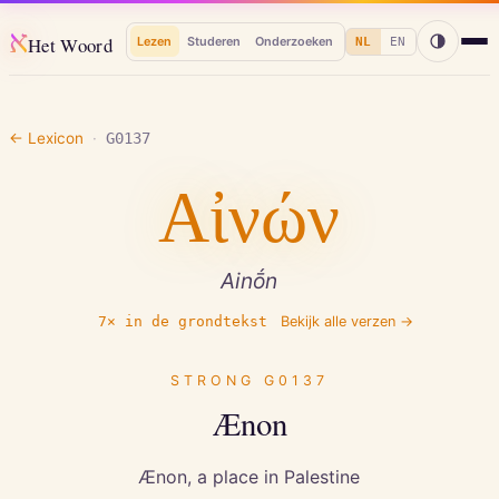
א
Het Woord
Lezen
Studeren
Onderzoeken
NL
EN
← Lexicon
·
G0137
Αἰνών
Ainṓn
7
× in de grondtekst
Bekijk alle verzen →
STRONG
G0137
Ænon
Ænon, a place in Palestine