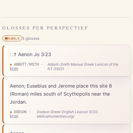
GLOSSES PER PERSPECTIEF
3
gloss
es
BIJBELS
: .† Aenon Jo 3:23
Abbott-Smith Manual Greek Lexicon of the
◆
ABBOTT-SMITH
·
bron
NT (1922)
Aenon; Eusebius and Jerome place this site 8
(Roman) miles south of Scythopolis near the
Jordan.
Dodson Greek-English Lexicon (CC0,
◆
DODSON
·
bron
biblicalhumanities.org)