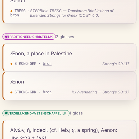
Aenon
STEPBible TBESG — Translators Brief lexicon of
◆
TBESG
·
bron
Extended Strongs for Greek (CC BY 4.0)
2
gloss
es
TRADITIONEEL-CHRISTELIJK
Ænon, a place in Palestine
Strong's G0137
◆
STRONG-GRK
·
bron
Ænon
KJV-rendering — Strong's G0137
◆
STRONG-GRK
·
bron
1
gloss
VERGELIJKEND-WETENSCHAPPELIJK
Αἰνών, ἡ, indecl. (cf. Heb.עַיִן, a spring), Aenon:
Jhn.3:23.† (AS)