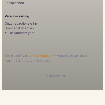
Leesplannen
Verantwoording
Onze redactionele lijn
Bronnen & licenties
← De Naamdragers
Een initiatief van
De Naamdragers
— Volgelingen van Jezus
·
תורת יהוה תמימה
Psalm 19:8
vrijleven.nu