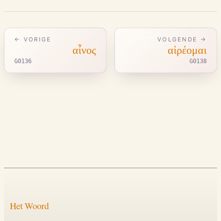
← VORIGE
VOLGENDE →
αἶνος
αἱρέομαι
G0136
G0138
Het Woord