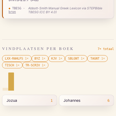
Abbott-Smith Manual Greek Lexicon via STEPBible
◆
TBESG
·
bron
TBESG (CC BY 4.0)
VINDPLAATSEN PER BOEK
7× totaal
LXX-RAHLFS
1
×
BYZ
1
×
KJV
1
×
SBLGNT
1
×
TAGNT
1
×
TISCH
1
×
TR-SCRIV
1
×
Jozua
Johannes
1
6