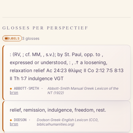
GLOSSES PER PERSPECTIEF
3
gloss
es
BIJBELS
: (RV, ; cf. MM, , s.v.); by St. Paul, opp. to ,
expressed or understood, : , .† a loosening,
relaxation relief Ac 24:23 θλίψις II Co 2:12 7:5 8:13
II Th 1:7 indulgence VGT
Abbott-Smith Manual Greek Lexicon of the
◆
ABBOTT-SMITH
·
bron
NT (1922)
relief, remission, indulgence, freedom, rest.
Dodson Greek-English Lexicon (CC0,
◆
DODSON
·
bron
biblicalhumanities.org)