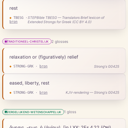
rest
STEPBible TBESG — Translators Brief lexicon of
◆
TBESG
·
bron
Extended Strongs for Greek (CC BY 4.0)
2
gloss
es
TRADITIONEEL-CHRISTELIJK
relaxation or (figuratively) relief
Strong's G0425
◆
STRONG-GRK
·
bron
eased, liberty, rest
KJV-rendering — Strong's G0425
◆
STRONG-GRK
·
bron
1
gloss
VERGELIJKEND-WETENSCHAPPELIJK
ἄνεσις, -εως, ἡ (ἀνίημι), [in LXX: 2Es.4.22 (שָׁלוּ),