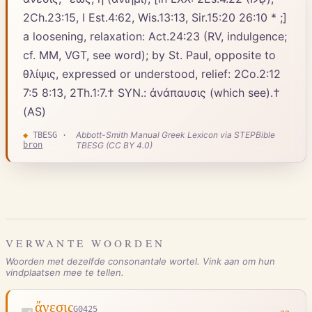
2Ch.23:15, I Est.4:62, Wis.13:13, Sir.15:20 26:10 * ;]
a loosening, relaxation: Act.24:23 (RV, indulgence;
cf. MM, VGT, see word); by St. Paul, opposite to
θλίψις, expressed or understood, relief: 2Co.2:12
7:5 8:13, 2Th.1:7.† SYN.: ἀνάπαυσις (which see).†
(AS)
Abbott-Smith Manual Greek Lexicon via STEPBible
◆
TBESG
·
bron
TBESG (CC BY 4.0)
VERWANTE WOORDEN
Woorden met dezelfde consonantale wortel. Vink aan om hun
vindplaatsen mee te tellen.
ἄνεσις
G0425