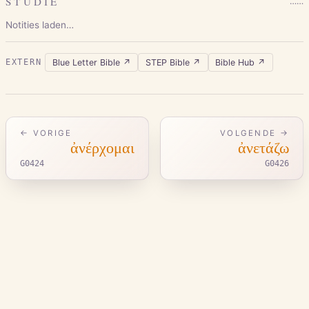
STUDIE
…
…
Notities laden…
Blue Letter Bible
↗
STEP Bible
↗
Bible Hub
↗
EXTERN
← VORIGE
VOLGENDE →
ἀνέρχομαι
ἀνετάζω
G0424
G0426