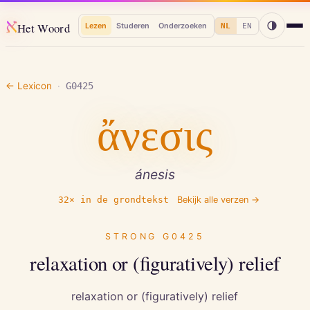
א
Het Woord
Lezen
Studeren
Onderzoeken
NL
EN
← Lexicon
·
G0425
ἄνεσις
ánesis
32
× in de grondtekst
Bekijk alle verzen →
STRONG
G0425
relaxation or (figuratively) relief
relaxation or (figuratively) relief