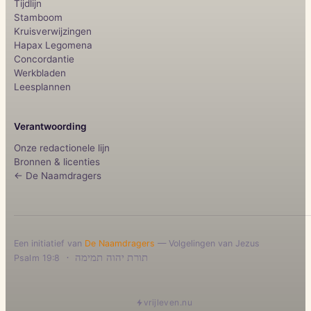
Tijdlijn
Stamboom
Kruisverwijzingen
Hapax Legomena
Concordantie
Werkbladen
Leesplannen
Verantwoording
Onze redactionele lijn
Bronnen & licenties
← De Naamdragers
Een initiatief van
De Naamdragers
— Volgelingen van Jezus
·
תורת יהוה תמימה
Psalm 19:8
vrijleven.nu