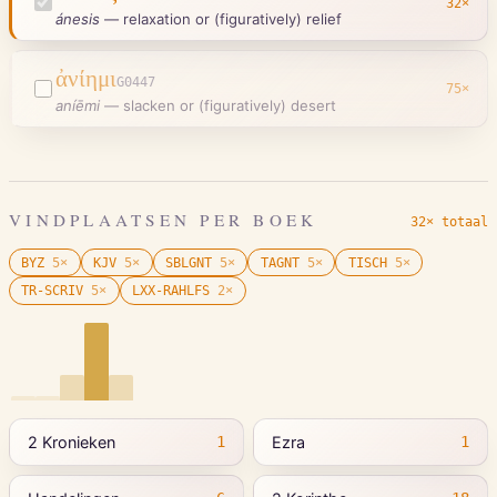
32
×
ánesis
—
relaxation or (figuratively) relief
ἀνίημι
G0447
75
×
aníēmi
—
slacken or (figuratively) desert
VINDPLAATSEN PER BOEK
32× totaal
BYZ
5
×
KJV
5
×
SBLGNT
5
×
TAGNT
5
×
TISCH
5
×
TR-SCRIV
5
×
LXX-RAHLFS
2
×
2 Kronieken
Ezra
1
1