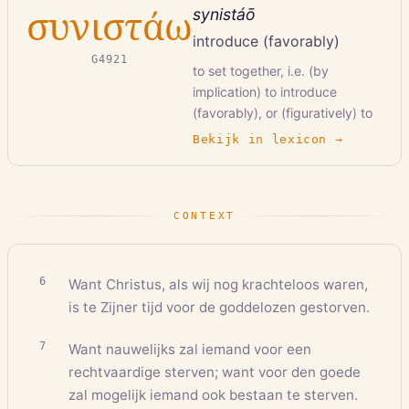
συνιστάω
synistáō
introduce (favorably)
G4921
to set together, i.e. (by
implication) to introduce
(favorably), or (figuratively) to
exhibit; intransitively, to stand
Bekijk in lexicon →
near, or (figuratively) to
constitute
CONTEXT
6
Want Christus, als wij nog krachteloos waren,
is te Zijner tijd voor de goddelozen gestorven.
7
Want nauwelijks zal iemand voor een
rechtvaardige sterven; want voor den goede
zal mogelijk iemand ook bestaan te sterven.