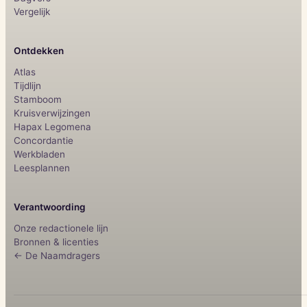
Vergelijk
Ontdekken
Atlas
Tijdlijn
Stamboom
Kruisverwijzingen
Hapax Legomena
Concordantie
Werkbladen
Leesplannen
Verantwoording
Onze redactionele lijn
Bronnen & licenties
← De Naamdragers