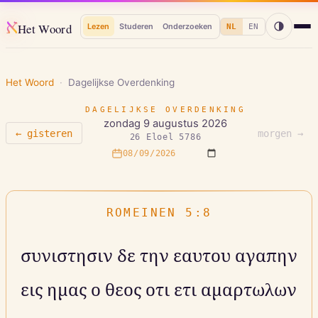
א
Het Woord
Lezen
Studeren
Onderzoeken
NL
EN
Het Woord
·
Dagelijkse Overdenking
DAGELIJKSE OVERDENKING
zondag 9 augustus 2026
← gisteren
morgen →
26 Eloel 5786
ROMEINEN 5:8
συνιστησιν δε την εαυτου αγαπην
εις ημας ο θεος οτι ετι αμαρτωλων