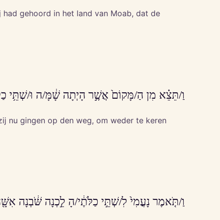
j had gehoord in het land van Moab, dat de
וַ/תֵּצֵ֗א מִן הַ/מָּקוֹם֙ אֲשֶׁ֣ר הָיְתָה שָׁ֔מָּ/ה וּ/שְׁתֵּ֥י כַלּ
 zij nu gingen op den weg, om weder te keren
וַ/תֹּ֤אמֶר נָעֳמִי֙ לִ/שְׁתֵּ֣י כַלֹּתֶ֔י/הָ לֵ֣כְנָה שֹּׁ֔בְנָה א