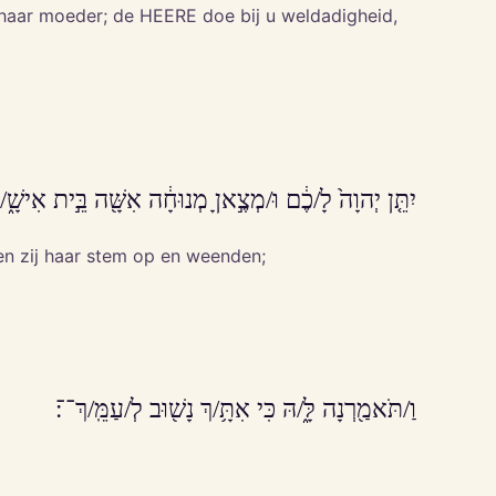
n haar moeder; de HEERE doe bij u weldadigheid,
יִתֵּ֤ן יְהוָה֙ לָ/כֶ֔ם וּ/מְצֶ֣אןָ מְנוּחָ֔ה אִשָּׁ֖ה בֵּ֣ית אִישָׁ֑/הּ ו
even zij haar stem op en weenden;
וַ/תֹּאמַ֖רְנָה לָּ֑/הּ כִּי אִתָּ֥/ךְ נָשׁ֖וּב לְ/עַמֵּֽ/ךְ־־׃