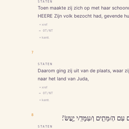
STATEN
Toen maakte zij zich op met haar schoond
HEERE Zijn volk bezocht had, gevende h
+ xref
↔ OT/NT
+ kantt.
7
STATEN
Daarom ging zij uit van de plaats, waar 
naar het land van Juda,
+ xref
↔ OT/NT
+ kantt.
8
ם עִם הַ/מֵּתִ֖ים וְ/עִמָּדִֽ/י יַ֣עַשׂ־׃
STATEN