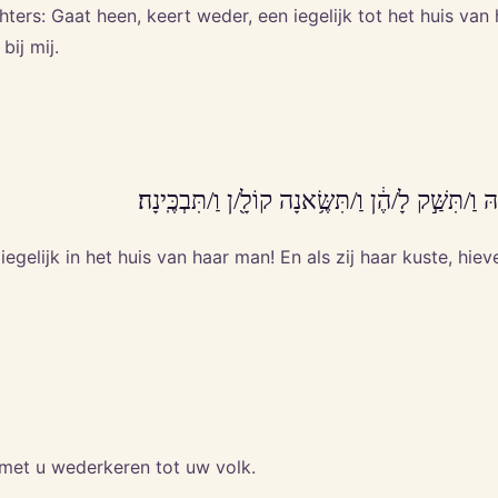
ers: Gaat heen, keert weder, een iegelijk tot het huis va
bij mij.
ַ/תִּשַּׁ֣ק לָ/הֶ֔ן וַ/תִּשֶּׂ֥אנָה קוֹלָ֖/ן וַ/תִּבְכֶּֽינָה׃
iegelijk in het huis van haar man! En als zij haar kuste, hi
jk met u wederkeren tot uw volk.