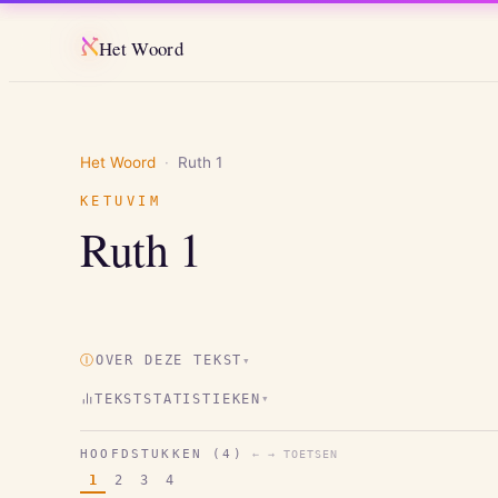
א
Het Woord
Het Woord
·
Ruth
1
KETUVIM
Ruth
1
Ⓘ
OVER DEZE TEKST
▾
TEKSTSTATISTIEKEN
▾
HOOFDSTUKKEN (
4
)
← → TOETSEN
1
2
3
4