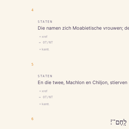
4
STATEN
Die namen zich Moabietische vrouwen; de 
+ xref
↔ OT/NT
+ kantt.
5
STATEN
En die twee, Machlon en Chiljon, stierve
+ xref
↔ OT/NT
+ kantt.
6
ם לָֽחֶם־־׃