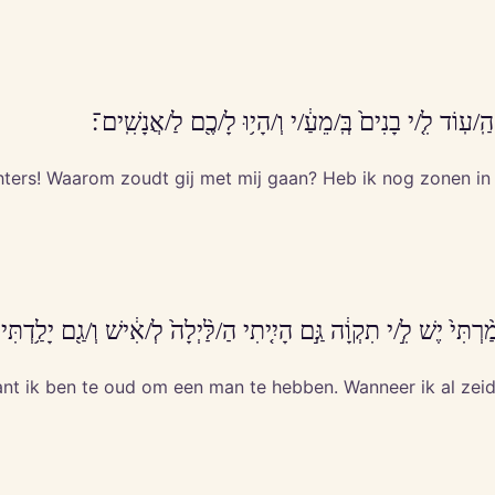
ֽ/עֽוֹד לִ֤/י בָנִים֙ בְּֽ/מֵעַ֔/י וְ/הָי֥וּ לָ/כֶ֖ם לַ/אֲנָשִֽׁים־׃
ters! Waarom zoudt gij met mij gaan? Heb ik nog zonen in m
ַ֨רְתִּי֙ יֶשׁ לִ֣/י תִקְוָ֔ה גַּ֣ם הָיִ֤יתִי הַ/לַּ֨יְלָה֙ לְ/אִ֔ישׁ וְ/גַ֖ם יָלַ֥דְתִּי
ant ik ben te oud om een man te hebben. Wanneer ik al zeid