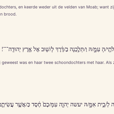
ochters, en keerde weder uit de velden van Moab; want zi
un brood.
ֹתֶ֖י/הָ עִמָּ֑/הּ וַ/תֵּלַ֣כְנָה בַ/דֶּ֔רֶךְ לָ/שׁ֖וּב אֶל אֶ֥רֶץ יְהוּדָֽה־־־׃
zij geweest was en haar twee schoondochters met haar. Als
ִשָּׁ֖ה לְ/בֵ֣ית אִמָּ֑/הּ יעשה יְהוָ֤ה עִמָּ/כֶם֙ חֶ֔סֶד כַּ/אֲשֶׁ֧ר עֲשִׂיתֶ֛