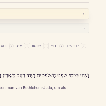
▾
▾
WEB
ASV
DARBY
YLT
JPS1917
i
i
i
i
i
וַ/יְהִ֗י בִּ/ימֵי֙ שְׁפֹ֣ט הַ/שֹּׁפְטִ֔ים וַ/יְהִ֥י רָעָ֖ב בָּ/אָ֑רֶץ וַ
og een man van Bethlehem-Juda, om als