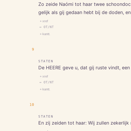
Zo zeide Naómi tot haar twee schoondocht
gelijk als gij gedaan hebt bij de doden, en 
+ xref
↔ OT/NT
+ kantt.
9
STATEN
De HEERE geve u, dat gij ruste vindt, een 
+ xref
↔ OT/NT
+ kantt.
10
STATEN
En zij zeiden tot haar: Wij zullen zekerli