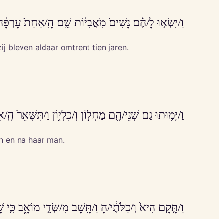
וַ/יִּשְׂא֣וּ לָ/הֶ֗ם נָשִׁים֙ מֹֽאֲבִיּ֔וֹת שֵׁ֤ם הָֽ/אַחַת֙ עָרְפָּ֔ה 
 bleven aldaar omtrent tien jaren.
וַ/יָּמ֥וּתוּ גַם שְׁנֵי/הֶ֖ם מַחְל֣וֹן וְ/כִלְי֑וֹן וַ/תִּשָּׁאֵר֙ הָֽ/אִ
n en na haar man.
וַ/תָּ֤קָם הִיא֙ וְ/כַלֹּתֶ֔י/הָ וַ/תָּ֖שָׁב מִ/שְּׂדֵ֣י מוֹאָ֑ב כִּ֤