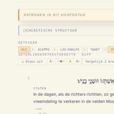
PATRONEN IN DIT HOOFDSTUK
⟨⟩
CHIASTISCHE STRUCTUUR
GETUIGEN
WLC
ALEPPO
LXX-RAHLFS
TAHOT
S
i
i
i
i
INTERLINEAIR
TEKSTGROOTTE
DIFF
A
A
A
○ Gloss uit
Vergelijk 2 br
−
+
1
תּ֖/וֹ וּ/שְׁנֵ֥י בָנָֽי/ו׃
STATEN
In de dagen, als de richters richtten, z
vreemdeling te verkeren in de velden Moab
+ xref