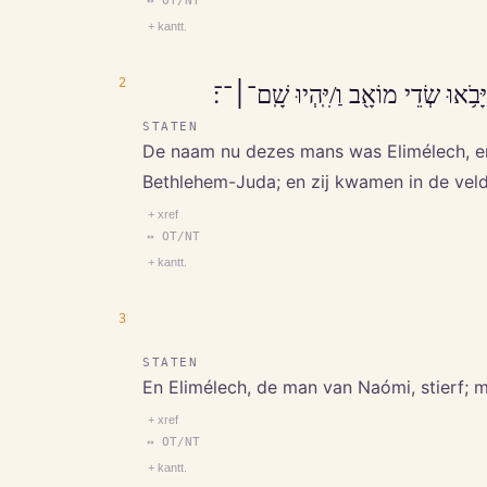
↔ OT/NT
+ kantt.
2
ָּבֹ֥אוּ שְׂדֵי מוֹאָ֖ב וַ/יִּֽהְיוּ שָֽׁם־׀־־׃
STATEN
De naam nu dezes mans was Elimélech, en
Bethlehem-Juda; en zij kwamen in de veld
+ xref
↔ OT/NT
+ kantt.
3
STATEN
En Elimélech, de man van Naómi, stierf; 
+ xref
↔ OT/NT
+ kantt.