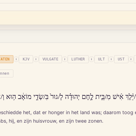
TATEN
KJV
VULGATE
LUTHER
ULT
UST
i
i
i
i
i
i
onnen
/יֵּ֨לֶךְ אִ֜ישׁ מִ/בֵּ֧ית לֶ֣חֶם יְהוּדָ֗ה לָ/גוּר֙ בִּ/שְׂדֵ֣י מוֹאָ֔ב ה֥וּא וְ/אִשְׁ
o geschiedde het, dat er honger in het land was; daarom to
s, hij, en zijn huisvrouw, en zijn twee zonen.