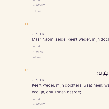
+ xref
↔ OT/NT
+ kantt.
11
STATEN
Maar Naómi zeide: Keert weder, mijn doch
+ xref
↔ OT/NT
+ kantt.
12
 בָנִֽים־׃
STATEN
Keert weder, mijn dochters! Gaat heen; w
had, ja, ook zonen baarde;
+ xref
↔ OT/NT