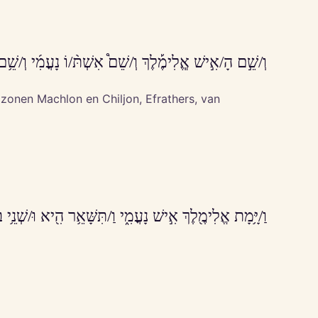
וְ/שֵׁ֣ם הָ/אִ֣ישׁ אֱֽלִימֶ֡לֶךְ וְ/שֵׁם֩ אִשְׁתּ֨/וֹ נָעֳמִ֜י וְ/שֵׁ֥ם
onen Machlon en Chiljon, Efrathers, van
וַ/יָּ֥מָת אֱלִימֶ֖לֶךְ אִ֣ישׁ נָעֳמִ֑י וַ/תִּשָּׁאֵ֥ר הִ֖יא וּ/שְׁנֵ֥י בָנ