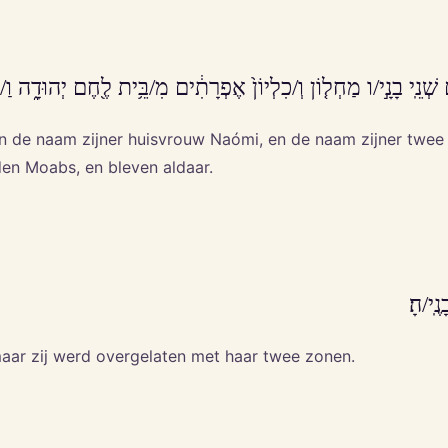
 שְׁנֵֽי בָנָ֣י/ו מַחְל֤וֹן וְ/כִלְיוֹן֙ אֶפְרָתִ֔ים מִ/בֵּ֥ית לֶ֖חֶם יְהוּדָ֑ה וַ/י
 de naam zijner huisvrouw Naómi, en de naam zijner twee z
en Moabs, en bleven aldaar.
ֶֽי/הָ׃
maar zij werd overgelaten met haar twee zonen.