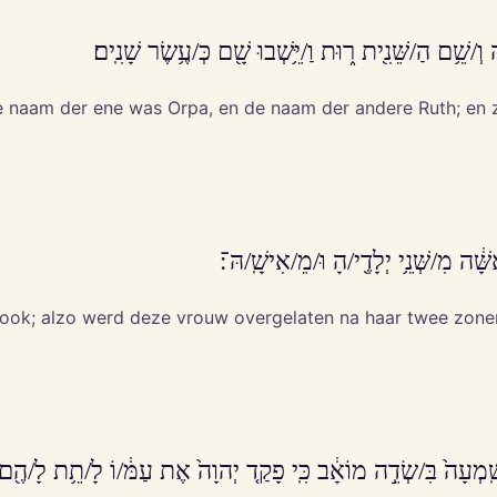
וְ/שֵׁ֥ם הַ/שֵּׁנִ֖ית ר֑וּת וַ/יֵּ֥שְׁבוּ שָׁ֖ם כְּ/עֶ֥שֶׂר שָׁנִֽים׃
naam der ene was Orpa, en de naam der andere Ruth; en zij
שָּׁ֔ה מִ/שְּׁנֵ֥י יְלָדֶ֖י/הָ וּ/מֵ/אִישָֽׁ/הּ־׃
n ook; alzo werd deze vrouw overgelaten na haar twee zone
י שָֽׁמְעָה֙ בִּ/שְׂדֵ֣ה מוֹאָ֔ב כִּֽי פָקַ֤ד יְהוָה֙ אֶת עַמּ֔/וֹ לָ/תֵ֥ת לָ/הֶ֖