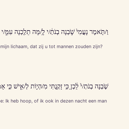
וַ/תֹּ֤אמֶר נָעֳמִי֙ שֹׁ֣בְנָה בְנֹתַ֔/י לָ֥/מָּה תֵלַ֖כְנָה עִמִּ֑/י הַ
ijn lichaam, dat zij u tot mannen zouden zijn?
שֹׁ֤בְנָה בְנֹתַ/י֙ לֵ֔כְןָ כִּ֥י זָקַ֖נְתִּי מִ/הְי֣וֹת לְ/אִ֑ישׁ כִּ֤י אָמ
e: Ik heb hoop, of ik ook in dezen nacht een man