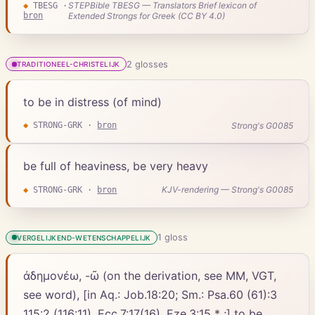
STEPBible TBESG — Translators Brief lexicon of
◆
TBESG
·
bron
Extended Strongs for Greek (CC BY 4.0)
2
gloss
es
TRADITIONEEL-CHRISTELIJK
to be in distress (of mind)
Strong's G0085
◆
STRONG-GRK
·
bron
be full of heaviness, be very heavy
KJV-rendering — Strong's G0085
◆
STRONG-GRK
·
bron
1
gloss
VERGELIJKEND-WETENSCHAPPELIJK
ἀδημονέω, -ῶ (on the derivation, see MM, VGT,
see word), [in Aq.: Job.18:20; Sm.: Psa.60 (61):3
115:2 (116:11), Ecc.7:17(16), Eze.3:15 * ;] to be