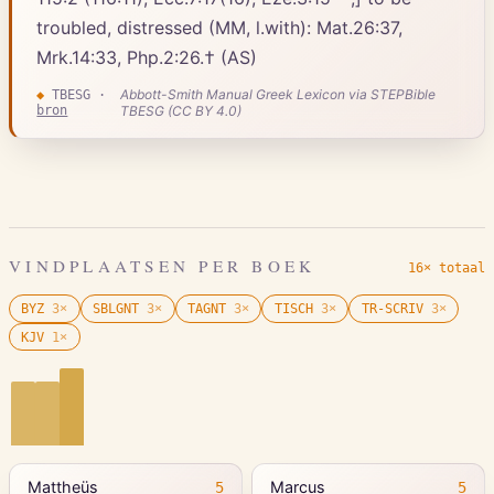
troubled, distressed (MM, l.with): Mat.26:37,
Mrk.14:33, Php.2:26.† (AS)
Abbott-Smith Manual Greek Lexicon via STEPBible
◆
TBESG
·
bron
TBESG (CC BY 4.0)
VINDPLAATSEN PER BOEK
16× totaal
BYZ
3
×
SBLGNT
3
×
TAGNT
3
×
TISCH
3
×
TR-SCRIV
3
×
KJV
1
×
Mattheüs
Marcus
5
5