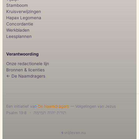
Stamboom
Kruisverwijzingen
Hapax Legomena
Concordantie
Werkbladen
Leesplannen
Verantwoording
Onze redactionele lijn
Bronnen & licenties
← De Naamdragers
Een initiatief van
De Naamdragers
— Volgelingen van Jezus
·
תורת יהוה תמימה
Psalm 19:8
vrijleven.nu