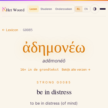
א
Het Woord
Lezen
Studeren
Onderzoeken
NL
EN
← Lexicon
·
G0085
ἀδημονέω
adēmonéō
16
× in de grondtekst
Bekijk alle verzen →
STRONG
G0085
be in distress
to be in distress (of mind)