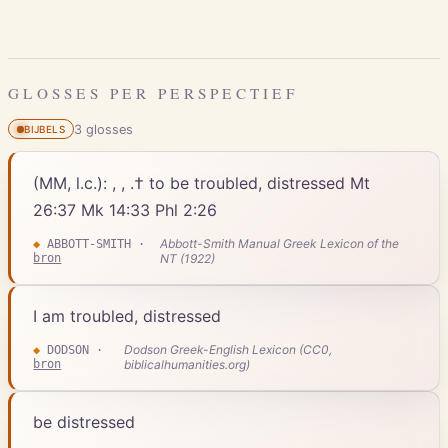
GLOSSES PER PERSPECTIEF
3
gloss
es
BIJBELS
(MM, l.c.): , , .† to be troubled, distressed Mt
26:37 Mk 14:33 Phl 2:26
Abbott-Smith Manual Greek Lexicon of the
◆
ABBOTT-SMITH
·
bron
NT (1922)
I am troubled, distressed
Dodson Greek-English Lexicon (CC0,
◆
DODSON
·
bron
biblicalhumanities.org)
be distressed