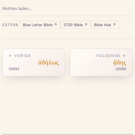
Notities laden…
Blue Letter Bible
↗
STEP Bible
↗
Bible Hub
↗
EXTERN
← VORIGE
VOLGENDE →
ἀδήλως
ᾅδης
G0084
G0086