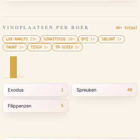
VINDPLAATSEN PER BOEK
46× totaal
LXX-RAHLFS
23
×
SINAITICUS
18
×
BYZ
1
×
SBLGNT
1
×
TAGNT
1
×
TISCH
1
×
TR-SCRIV
1
×
Exodus
Spreuken
1
40
Filippenzen
5