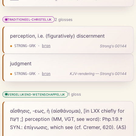
2
gloss
es
TRADITIONEEL-CHRISTELIJK
perception, i.e. (figuratively) discernment
Strong's G0144
◆
STRONG-GRK
·
bron
judgment
KJV-rendering — Strong's G0144
◆
STRONG-GRK
·
bron
1
gloss
VERGELIJKEND-WETENSCHAPPELIJK
αἴσθησις, -εως, ἡ (αἰσθάνομαι), [in LXX chiefly for
דַּעַת ;] perception (MM, VGT, see word): Php.1:9.†
SYN.: ἐπίγνωσις, which see (cf. Cremer, 620). (AS)