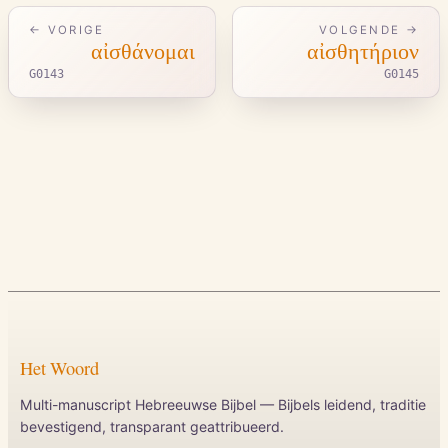
← VORIGE
VOLGENDE →
αἰσθάνομαι
αἰσθητήριον
G0143
G0145
Het Woord
Multi-manuscript Hebreeuwse Bijbel — Bijbels leidend, traditie
bevestigend, transparant geattribueerd.