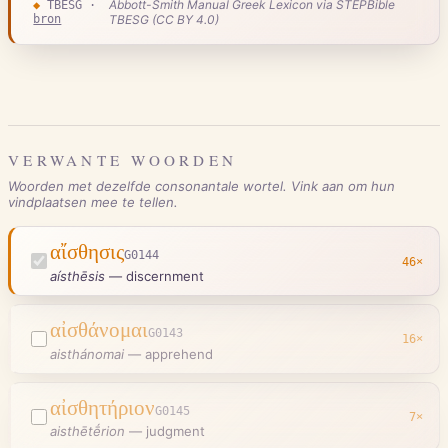
Abbott-Smith Manual Greek Lexicon via STEPBible
◆
TBESG
·
bron
TBESG (CC BY 4.0)
VERWANTE WOORDEN
Woorden met dezelfde consonantale wortel. Vink aan om hun
vindplaatsen mee te tellen.
αἴσθησις
G0144
46
×
aísthēsis
—
discernment
αἰσθάνομαι
G0143
16
×
aisthánomai
—
apprehend
αἰσθητήριον
G0145
7
×
aisthētḗrion
—
judgment