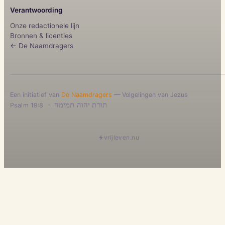
Verantwoording
Onze redactionele lijn
Bronnen & licenties
← De Naamdragers
Een initiatief van
De Naamdragers
— Volgelingen van Jezus
·
תורת יהוה תמימה
Psalm 19:8
vrijleven.nu