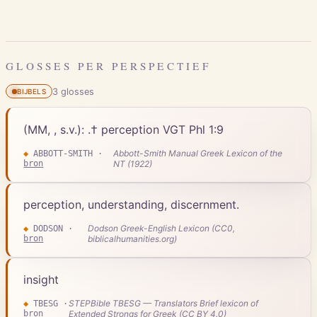
GLOSSES PER PERSPECTIEF
3
gloss
es
BIJBELS
(MM, , s.v.): .† perception VGT Phl 1:9
Abbott-Smith Manual Greek Lexicon of the
◆
ABBOTT-SMITH
·
bron
NT (1922)
perception, understanding, discernment.
Dodson Greek-English Lexicon (CC0,
◆
DODSON
·
bron
biblicalhumanities.org)
insight
STEPBible TBESG — Translators Brief lexicon of
◆
TBESG
·
bron
Extended Strongs for Greek (CC BY 4.0)