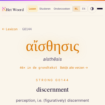
א
Het Woord
Lezen
Studeren
Onderzoeken
NL
EN
← Lexicon
·
G0144
αἴσθησις
aísthēsis
46
× in de grondtekst
Bekijk alle verzen →
STRONG
G0144
discernment
perception, i.e. (figuratively) discernment