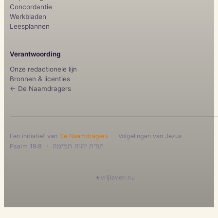
Concordantie
Werkbladen
Leesplannen
Verantwoording
Onze redactionele lijn
Bronnen & licenties
← De Naamdragers
Een initiatief van
De Naamdragers
— Volgelingen van Jezus
·
תורת יהוה תמימה
Psalm 19:8
vrijleven.nu