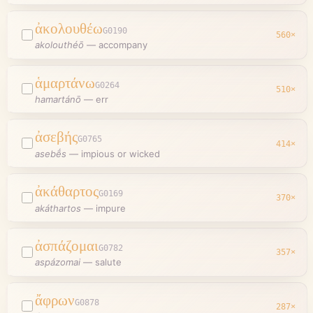
ἀκολουθέω
G0190
560
×
akolouthéō
—
accompany
ἁμαρτάνω
G0264
510
×
hamartánō
—
err
ἀσεβής
G0765
414
×
asebḗs
—
impious or wicked
ἀκάθαρτος
G0169
370
×
akáthartos
—
impure
ἀσπάζομαι
G0782
357
×
aspázomai
—
salute
ἄφρων
G0878
287
×