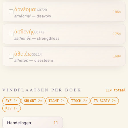
ἀρνέομαι
G0720
186
×
arnéomai
—
disavow
ἀσθενής
G0772
175
×
asthenḗs
—
strengthless
ἀθετέω
G0114
168
×
athetéō
—
disesteem
VINDPLAATSEN PER BOEK
11× totaal
BYZ
2
×
SBLGNT
2
×
TAGNT
2
×
TISCH
2
×
TR-SCRIV
2
×
KJV
1
×
Handelingen
11