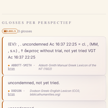
GLOSSES PER PERSPECTIEF
3
gloss
es
BIJBELS
(EV): , . uncondemned Ac 16:37 22:25 = cl. , (MM,
, s.v.) , † ἄκριτος without trial, not yet tried VGT
Ac 16:37 22:25
Abbott-Smith Manual Greek Lexicon of the
◆
ABBOTT-SMITH
·
bron
NT (1922)
uncondemned, not yet tried.
Dodson Greek-English Lexicon (CC0,
◆
DODSON
·
bron
biblicalhumanities.org)