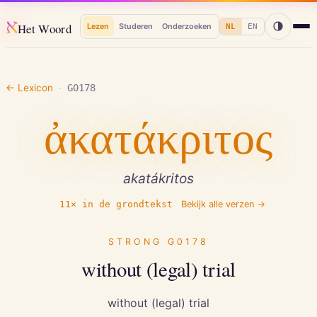
א
Het Woord
Lezen
Studeren
Onderzoeken
NL
EN
← Lexicon
·
G0178
ἀκατάκριτος
akatákritos
11
× in de grondtekst
Bekijk alle verzen →
STRONG
G0178
without (legal) trial
without (legal) trial