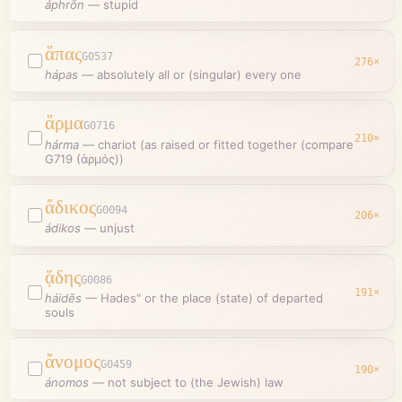
áphrōn
—
stupid
ἅπας
G0537
276
×
hápas
—
absolutely all or (singular) every one
ἅρμα
G0716
210
×
hárma
—
chariot (as raised or fitted together (compare
G719 (ἁρμός))
ἄδικος
G0094
206
×
ádikos
—
unjust
ᾅδης
G0086
191
×
háidēs
—
Hades" or the place (state) of departed
souls
ἄνομος
G0459
190
×
ánomos
—
not subject to (the Jewish) law