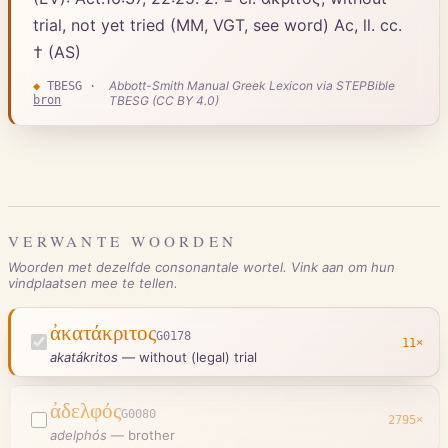
trial, not yet tried (MM, VGT, see word) Ac, ll. cc.
† (AS)
Abbott-Smith Manual Greek Lexicon via STEPBible
◆
TBESG
·
bron
TBESG (CC BY 4.0)
VERWANTE WOORDEN
Woorden met dezelfde consonantale wortel. Vink aan om hun
vindplaatsen mee te tellen.
ἀκατάκριτος
G0178
11
×
akatákritos
—
without (legal) trial
ἀδελφός
G0080
2795
×
adelphós
—
brother