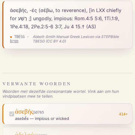
ἀσεβής, -ές (σέβω, to reverence), [in LXX chiefly
for רָשַׁע ;] un­godly, impious: Rom.4:5 5:6, 1Ti.1:9,
1Pe.4:18, 2Pe.2:5-6 3:7, Ju 4 15.† (AS)
Abbott-Smith Manual Greek Lexicon via STEPBible
◆
TBESG
·
bron
TBESG (CC BY 4.0)
VERWANTE WOORDEN
Woorden met dezelfde consonantale wortel. Vink aan om hun
vindplaatsen mee te tellen.
ἀσεβής
G0765
414
×
asebḗs
—
impious or wicked
ἀδελφός