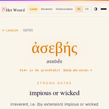
א
Het Woord
Lezen
Studeren
Onderzoeken
NL
EN
← Lexicon
·
G0765
ἀσεβής
asebḗs
414
× in de grondtekst
Bekijk alle verzen →
STRONG
G0765
impious or wicked
irreverent, i.e. (by extension) impious or wicked