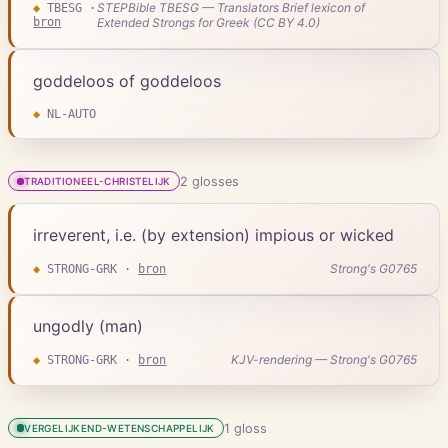
STEPBible TBESG — Translators Brief lexicon of
◆
TBESG
·
bron
Extended Strongs for Greek (CC BY 4.0)
goddeloos of goddeloos
◆
NL-AUTO
2
gloss
es
TRADITIONEEL-CHRISTELIJK
irreverent, i.e. (by extension) impious or wicked
Strong's G0765
◆
STRONG-GRK
·
bron
ungodly (man)
KJV-rendering — Strong's G0765
◆
STRONG-GRK
·
bron
1
gloss
VERGELIJKEND-WETENSCHAPPELIJK