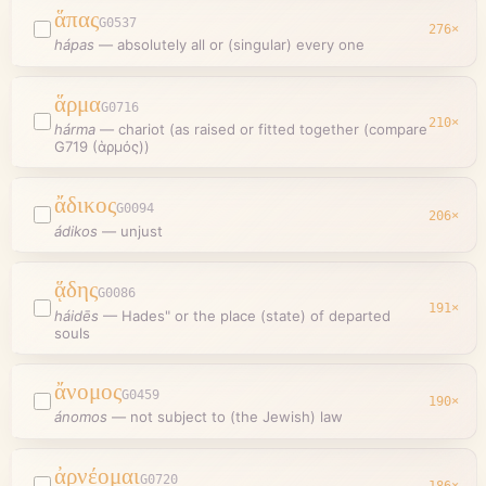
ἅπας
G0537
276
×
hápas
—
absolutely all or (singular) every one
ἅρμα
G0716
210
×
hárma
—
chariot (as raised or fitted together (compare
G719 (ἁρμός))
ἄδικος
G0094
206
×
ádikos
—
unjust
ᾅδης
G0086
191
×
háidēs
—
Hades" or the place (state) of departed
souls
ἄνομος
G0459
190
×
ánomos
—
not subject to (the Jewish) law
ἀρνέομαι
G0720
186
×