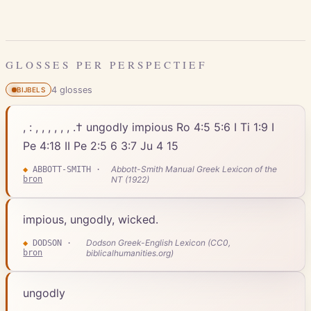
GLOSSES PER PERSPECTIEF
4
gloss
es
BIJBELS
, : , , , , , , .† ungodly impious Ro 4:5 5:6 I Ti 1:9 I
Pe 4:18 II Pe 2:5 6 3:7 Ju 4 15
Abbott-Smith Manual Greek Lexicon of the
◆
ABBOTT-SMITH
·
bron
NT (1922)
impious, ungodly, wicked.
Dodson Greek-English Lexicon (CC0,
◆
DODSON
·
bron
biblicalhumanities.org)
ungodly