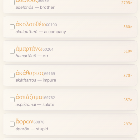
G0080
2795
×
adelphós
—
brother
ἀκολουθέω
G0190
560
×
akolouthéō
—
accompany
ἁμαρτάνω
G0264
510
×
hamartánō
—
err
ἀκάθαρτος
G0169
370
×
akáthartos
—
impure
ἀσπάζομαι
G0782
357
×
aspázomai
—
salute
ἄφρων
G0878
287
×
áphrōn
—
stupid