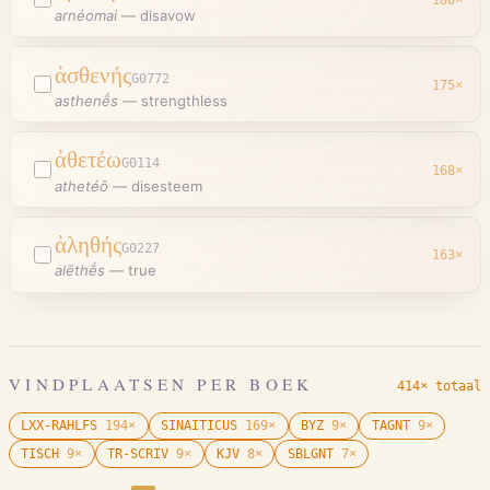
arnéomai
—
disavow
ἀσθενής
G0772
175
×
asthenḗs
—
strengthless
ἀθετέω
G0114
168
×
athetéō
—
disesteem
ἀληθής
G0227
163
×
alēthḗs
—
true
VINDPLAATSEN PER BOEK
414× totaal
LXX-RAHLFS
194
×
SINAITICUS
169
×
BYZ
9
×
TAGNT
9
×
TISCH
9
×
TR-SCRIV
9
×
KJV
8
×
SBLGNT
7
×