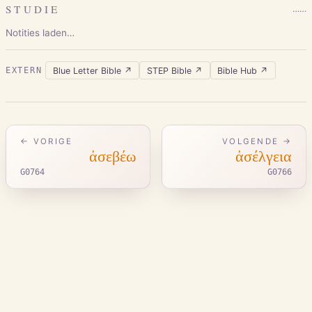
STUDIE
…
…
Notities laden…
Blue Letter Bible
↗
STEP Bible
↗
Bible Hub
↗
EXTERN
← VORIGE
VOLGENDE →
ἀσεβέω
ἀσέλγεια
G0764
G0766