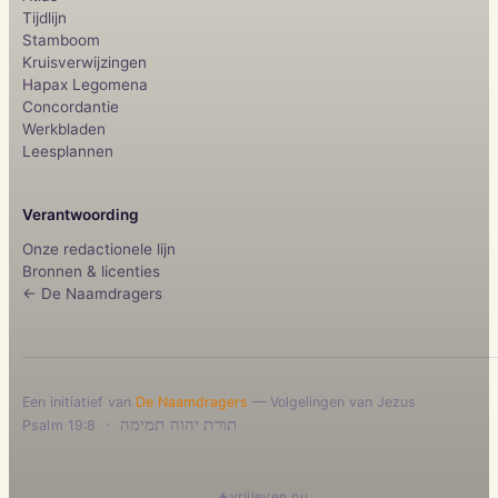
Tijdlijn
Stamboom
Kruisverwijzingen
Hapax Legomena
Concordantie
Werkbladen
Leesplannen
Verantwoording
Onze redactionele lijn
Bronnen & licenties
← De Naamdragers
Een initiatief van
De Naamdragers
— Volgelingen van Jezus
·
תורת יהוה תמימה
Psalm 19:8
vrijleven.nu