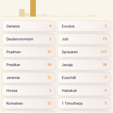
Genesis
Exodus
4
2
Deuteronomium
Job
1
73
Psalmen
Spreuken
37
172
Prediker
Jesaja
19
30
Jeremia
Ezechiël
11
7
Hosea
Habakuk
1
6
Romeinen
1 Timotheüs
11
5