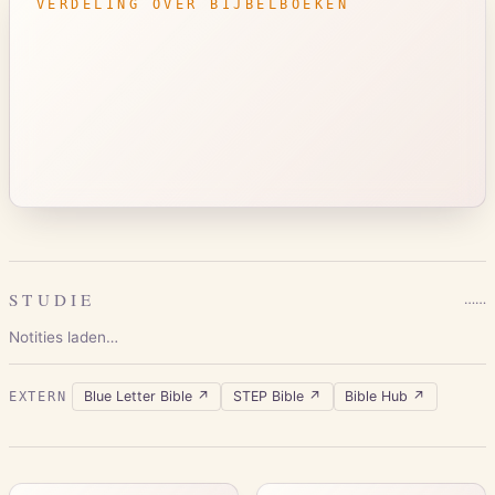
VERDELING OVER BIJBELBOEKEN
STUDIE
…
…
Notities laden…
Blue Letter Bible
↗
STEP Bible
↗
Bible Hub
↗
EXTERN