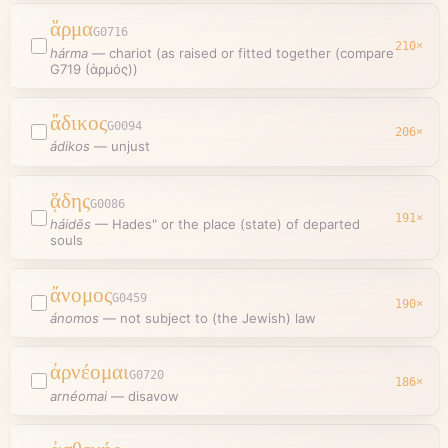
ἅρμα
G0716
210
×
hárma
—
chariot (as raised or fitted together (compare
G719 (ἁρμός))
ἄδικος
G0094
206
×
ádikos
—
unjust
ᾅδης
G0086
191
×
háidēs
—
Hades" or the place (state) of departed
souls
ἄνομος
G0459
190
×
ánomos
—
not subject to (the Jewish) law
ἀρνέομαι
G0720
186
×
arnéomai
—
disavow