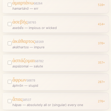
ἁμαρτάνω
G0264
510
×
hamartánō
—
err
ἀσεβής
G0765
414
×
asebḗs
—
impious or wicked
ἀκάθαρτος
G0169
370
×
akáthartos
—
impure
ἀσπάζομαι
G0782
357
×
aspázomai
—
salute
ἄφρων
G0878
287
×
áphrōn
—
stupid
ἅπας
G0537
276
×
hápas
—
absolutely all or (singular) every one