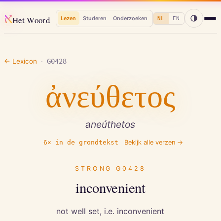
א
Het Woord
Lezen
Studeren
Onderzoeken
NL
EN
← Lexicon
·
G0428
ἀνεύθετος
aneúthetos
6
× in de grondtekst
Bekijk alle verzen →
STRONG
G0428
inconvenient
not well set, i.e. inconvenient