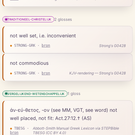
2
gloss
es
TRADITIONEEL-CHRISTELIJK
not well set, i.e. inconvenient
Strong's G0428
◆
STRONG-GRK
·
bron
not commodious
KJV-rendering — Strong's G0428
◆
STRONG-GRK
·
bron
1
gloss
VERGELIJKEND-WETENSCHAPPELIJK
ἀν-εύ-θετος, -ον (see MM, VGT, see word) not
well placed, not fit: Act.27:12.† (AS)
Abbott-Smith Manual Greek Lexicon via STEPBible
◆
TBESG
·
bron
TBESG (CC BY 4.0)