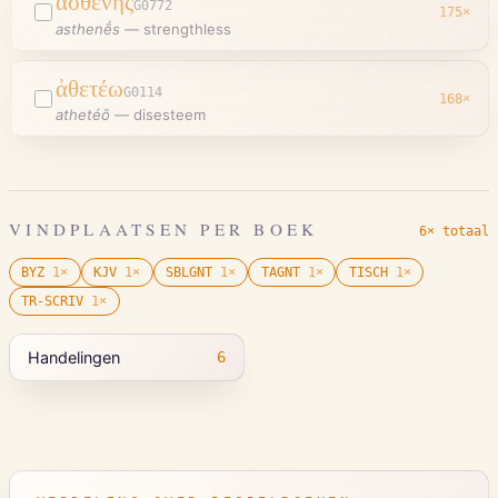
ἀσθενής
G0772
175
×
asthenḗs
—
strengthless
ἀθετέω
G0114
168
×
athetéō
—
disesteem
VINDPLAATSEN PER BOEK
6× totaal
BYZ
1
×
KJV
1
×
SBLGNT
1
×
TAGNT
1
×
TISCH
1
×
TR-SCRIV
1
×
Handelingen
6