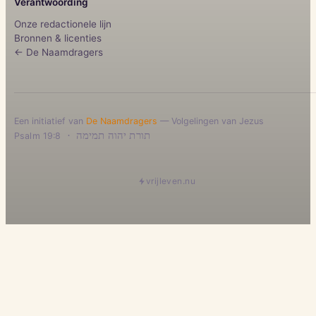
Verantwoording
Onze redactionele lijn
Bronnen & licenties
← De Naamdragers
Een initiatief van
De Naamdragers
— Volgelingen van Jezus
·
תורת יהוה תמימה
Psalm 19:8
vrijleven.nu