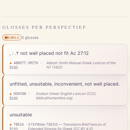
GLOSSES PER PERSPECTIEF
3
gloss
es
BIJBELS
, : .† not well placed not fit Ac 27:12
Abbott-Smith Manual Greek Lexicon of the
◆
ABBOTT-SMITH
·
bron
NT (1922)
unfitted, unsuitable, inconvenient, not well placed.
Dodson Greek-English Lexicon (CC0,
◆
DODSON
·
bron
biblicalhumanities.org)
unsuitable
STEPBible TBESG — Translators Brief lexicon of
◆
TBESG
·
bron
Extended Strongs for Greek (CC BY 4.0)