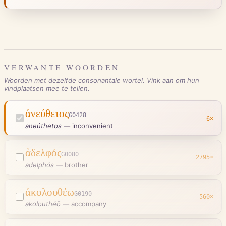
VERWANTE WOORDEN
Woorden met dezelfde consonantale wortel. Vink aan om hun
vindplaatsen mee te tellen.
ἀνεύθετος
G0428
6
×
aneúthetos
—
inconvenient
ἀδελφός
G0080
2795
×
adelphós
—
brother
ἀκολουθέω
G0190
560
×
akolouthéō
—
accompany