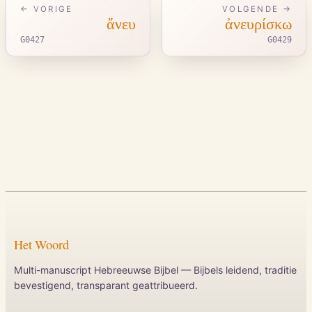
← VORIGE
VOLGENDE →
ἄνευ
ἀνευρίσκω
G0427
G0429
Het Woord
Multi-manuscript Hebreeuwse Bijbel — Bijbels leidend, traditie
bevestigend, transparant geattribueerd.