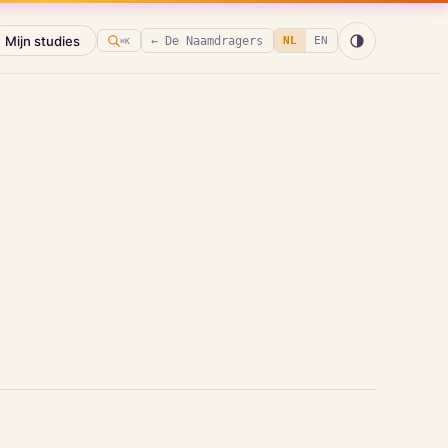
Mijn studies
← De Naamdragers
NL
EN
⌘K