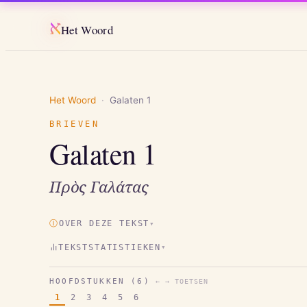
א
Het Woord
Het Woord
·
Galaten
1
BRIEVEN
Galaten
1
Πρὸς Γαλάτας
Ⓘ
OVER DEZE TEKST
▾
TEKSTSTATISTIEKEN
▾
HOOFDSTUKKEN (
6
)
← → TOETSEN
1
2
3
4
5
6