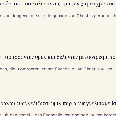
εσθε απο του καλεσαντος υμας εν χαριτι χριστου 
nde van dengene, die u in de genade van Christus geroepen 
ν οι ταρασσοντες υμας και θελοντες μεταστρεqαι τ
gen, die u ontroeren, en het Evangelie van Christus willen v
ουρανου ευαγγελιζηται υμιν παρ ο ευηγγελισαμεθ
el uit den hemel u een Evangelie verkondigde, buiten hetgee