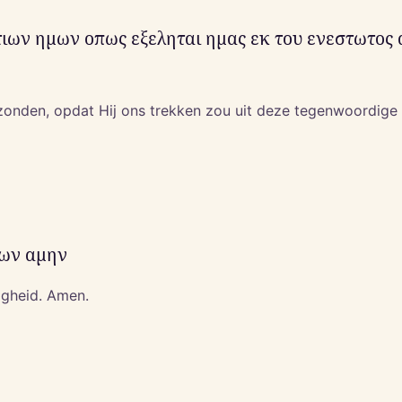
τιων ημων οπως εξεληται ημας εκ του ενεστωτος 
zonden, opdat Hij ons trekken zou uit deze tegenwoordige
νων αμην
wigheid. Amen.