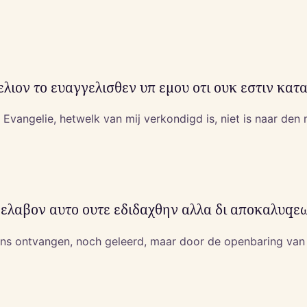
ελιον το ευαγγελισθεν υπ εμου οτι ουκ εστιν κα
Evangelie, hetwelk van mij verkondigd is, niet is naar den
λαβον αυτο ουτε εδιδαχθην αλλα δι αποκαλυqεω
ens ontvangen, noch geleerd, maar door de openbaring van 