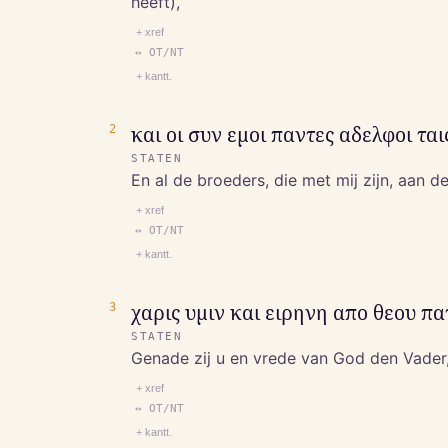
heeft),
+ xref
↔ OT/NT
+ kantt.
2
και οι συν εμοι παντες αδελφοι ται
STATEN
En al de broeders, die met mij zijn, aan 
+ xref
↔ OT/NT
+ kantt.
3
χαρις υμιν και ειρηνη απο θεου π
STATEN
Genade zij u en vrede van God den Vader
+ xref
↔ OT/NT
+ kantt.