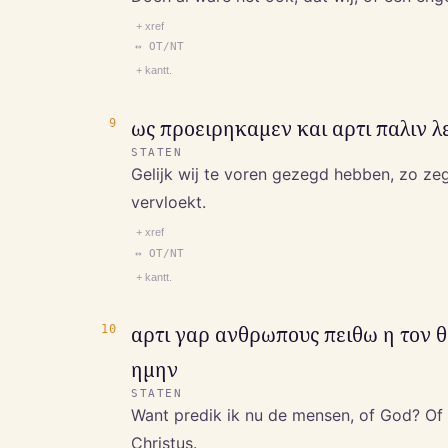
+ xref
↔ OT/NT
+ kantt.
9
ως προειρηκαμεν και αρτι παλιν λ
STATEN
Gelijk wij te voren gezegd hebben, zo zeg
vervloekt.
+ xref
↔ OT/NT
+ kantt.
10
αρτι γαρ ανθρωπους πειθω η τον θ
ημην
STATEN
Want predik ik nu de mensen, of God? Of
Christus.