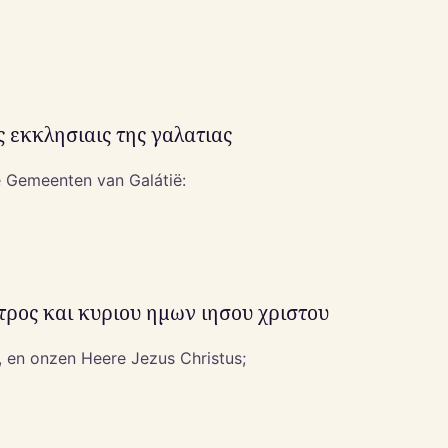
ς εκκλησιαις της γαλατιας
de Gemeenten van Galátië:
ατρος και κυριου ημων ιησου χριστου
, en onzen Heere Jezus Christus;