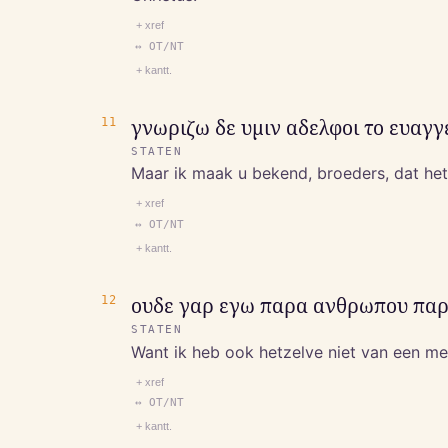
+ xref
↔ OT/NT
+ kantt.
11
γνωριζω δε υμιν αδελφοι το ευαγγ
STATEN
Maar ik maak u bekend, broeders, dat het 
+ xref
↔ OT/NT
+ kantt.
12
ουδε γαρ εγω παρα ανθρωπου παρε
STATEN
Want ik heb ook hetzelve niet van een m
+ xref
↔ OT/NT
+ kantt.