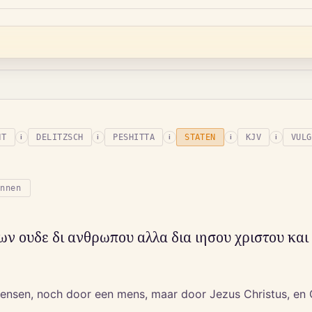
NT
DELITZSCH
PESHITTA
STATEN
KJV
VULG
i
i
i
i
i
onnen
 ουδε δι ανθρωπου αλλα δια ιησου χριστου και 
 mensen, noch door een mens, maar door Jezus Christus, e