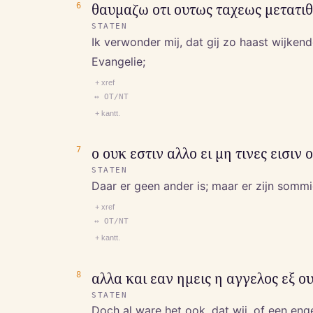
6
θαυμαζω οτι ουτως ταχεως μετατιθ
STATEN
Ik verwonder mij, dat gij zo haast wijke
Evangelie;
+ xref
↔ OT/NT
+ kantt.
7
ο ουκ εστιν αλλο ει μη τινες εισι
STATEN
Daar er geen ander is; maar er zijn sommi
+ xref
↔ OT/NT
+ kantt.
8
αλλα και εαν ημεις η αγγελος εξ 
STATEN
Doch al ware het ook, dat wij, of een eng