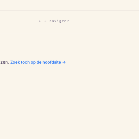
← → navigeer
jzen.
Zoek toch op de hoofdsite →