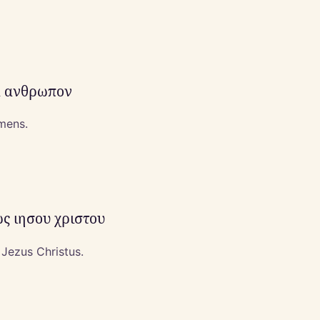
τα ανθρωπον
 mens.
ς ιησου χριστου
Jezus Christus.