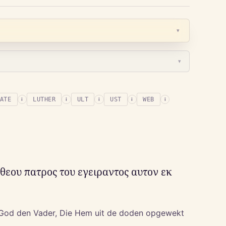
▾
▾
ATE
LUTHER
ULT
UST
WEB
i
i
i
i
i
θεου πατρος του εγειραντος αυτον εκ
n God den Vader, Die Hem uit de doden opgewekt