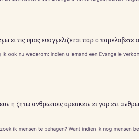
εγω ει τις υμας ευαγγελιζεται παρ ο παρελαβετε
 ik ook nu wederom: Indien u iemand een Evangelie verkondi
εον η ζητω ανθρωποις αρεσκειν ει γαρ ετι ανθρ
 zoek ik mensen te behagen? Want indien ik nog mensen be