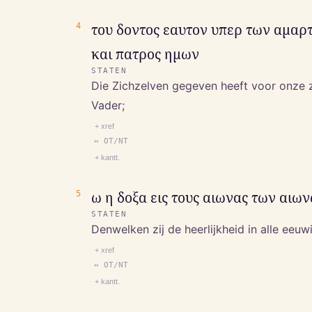
4
του δοντος εαυτον υπερ των αμαρ
και πατρος ημων
STATEN
Die Zichzelven gegeven heeft voor onze 
Vader;
+ xref
↔ OT/NT
+ kantt.
5
ω η δοξα εις τους αιωνας των αιω
STATEN
Denwelken zij de heerlijkheid in alle eeu
+ xref
↔ OT/NT
+ kantt.