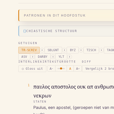
PATRONEN IN DIT HOOFDSTUK
⟨⟩
CHIASTISCHE STRUCTUUR
GETUIGEN
TR-SCRIV
SBLGNT
BYZ
TISCH
TAG
i
i
i
i
ASV
DARBY
YLT
i
i
i
INTERLINEAIR
TEKSTGROOTTE
DIFF
A
A
A
○ Gloss uit
Vergelijk 2 br
−
+
1
παυλος αποστολος ουκ απ ανθρωπων
νεκρων
STATEN
Paulus, een apostel, (geroepen niet van