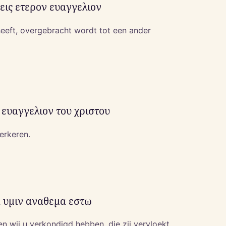
εις ετερον ευαγγελιον
heeft, overgebracht wordt tot een ander
ο ευαγγελιον του χριστου
erkeren.
α υμιν αναθεμα εστω
n wij u verkondigd hebben, die zij vervloekt.