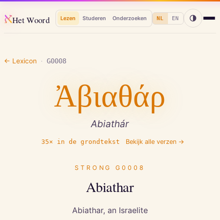
א
Het Woord
Lezen
Studeren
Onderzoeken
NL
EN
← Lexicon
·
G0008
Ἀβιαθάρ
Abiathár
35
× in de grondtekst
Bekijk alle verzen →
STRONG
G0008
Abiathar
Abiathar, an Israelite