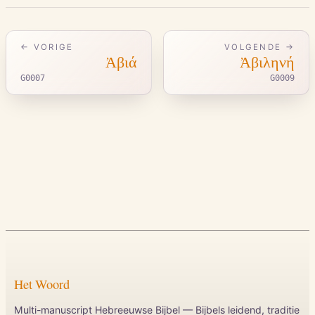
← VORIGE
VOLGENDE →
Ἀβιά
Ἀβιληνή
G0007
G0009
Het Woord
Multi-manuscript Hebreeuwse Bijbel — Bijbels leidend, traditie