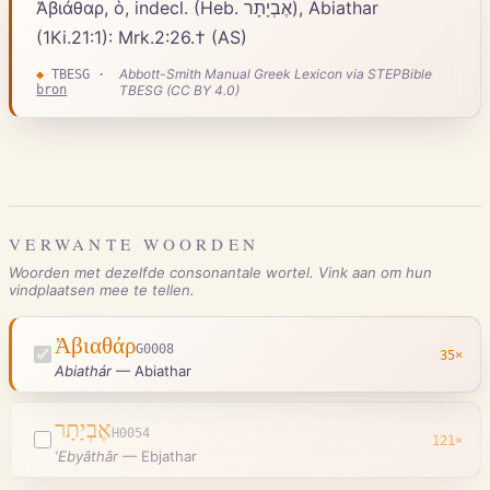
Ἀβιάθαρ, ὁ, indecl. (Heb. אֶבְיָתָר), Abiathar
(1Ki.21:1): Mrk.2:26.† (AS)
Abbott-Smith Manual Greek Lexicon via STEPBible
◆
TBESG
·
bron
TBESG (CC BY 4.0)
VERWANTE WOORDEN
Woorden met dezelfde consonantale wortel. Vink aan om hun
vindplaatsen mee te tellen.
Ἀβιαθάρ
G0008
35
×
Abiathár
—
Abiathar
אֶבְיָתָר
H0054
121
×
ʼEbyâthâr
—
Ebjathar