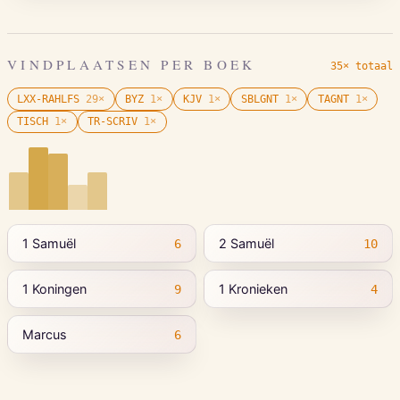
VINDPLAATSEN PER BOEK
35× totaal
LXX-RAHLFS
29
×
BYZ
1
×
KJV
1
×
SBLGNT
1
×
TAGNT
1
×
TISCH
1
×
TR-SCRIV
1
×
1 Samuël
2 Samuël
6
10
1 Koningen
1 Kronieken
9
4
Marcus
6