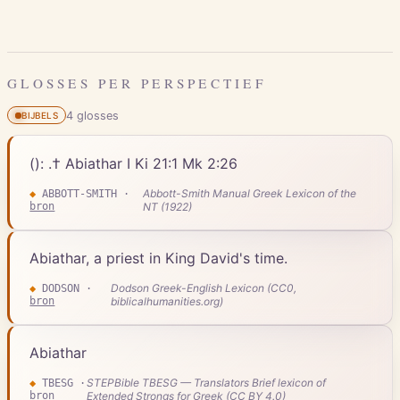
GLOSSES PER PERSPECTIEF
4
gloss
es
BIJBELS
(): .† Abiathar I Ki 21:1 Mk 2:26
Abbott-Smith Manual Greek Lexicon of the
◆
ABBOTT-SMITH
·
bron
NT (1922)
Abiathar, a priest in King David's time.
Dodson Greek-English Lexicon (CC0,
◆
DODSON
·
bron
biblicalhumanities.org)
Abiathar
STEPBible TBESG — Translators Brief lexicon of
◆
TBESG
·
bron
Extended Strongs for Greek (CC BY 4.0)