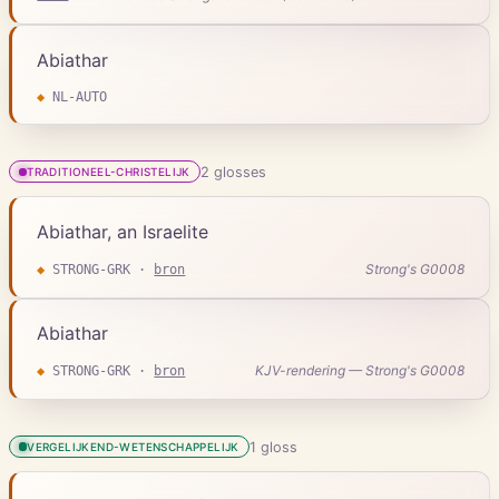
Abiathar
◆
NL-AUTO
2
gloss
es
TRADITIONEEL-CHRISTELIJK
Abiathar, an Israelite
Strong's G0008
◆
STRONG-GRK
·
bron
Abiathar
KJV-rendering — Strong's G0008
◆
STRONG-GRK
·
bron
1
gloss
VERGELIJKEND-WETENSCHAPPELIJK