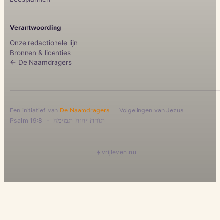
Verantwoording
Onze redactionele lijn
Bronnen & licenties
← De Naamdragers
Een initiatief van
De Naamdragers
— Volgelingen van Jezus
·
תורת יהוה תמימה
Psalm 19:8
vrijleven.nu