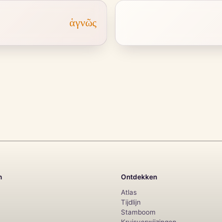
ἁγνῶς
n
Ontdekken
Atlas
Tijdlijn
Stamboom
Kruisverwijzingen