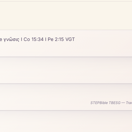
ance γνῶσις I Co 15:34 I Pe 2:15 VGT
STEPBible TBESG — Transl