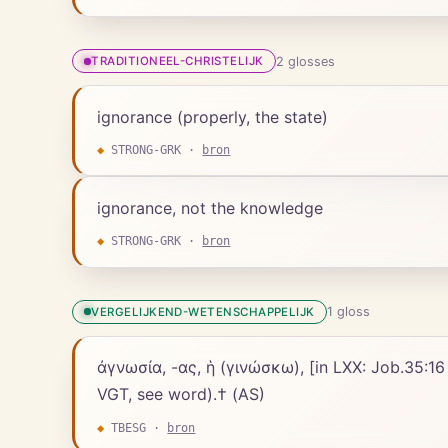
2
gloss
es
TRADITIONEEL-CHRISTELIJK
ignorance (properly, the state)
◆
STRONG-GRK
·
bron
ignorance, not the knowledge
◆
STRONG-GRK
·
bron
1
gloss
VERGELIJKEND-WETENSCHAPPELIJK
ἀγνωσία, -ας, ἡ (γινώσκω), [in LXX: Job.35:16 (בִּבְלִי־דַּעַת), Wis.13:1, 3Ma.5:27 * ;] ignorance (opposite to γνῶσις): 1Co.15:34, 1Pe.2:15 (see Hort in l.;
VGT, see word).† (AS)
◆
TBESG
·
bron