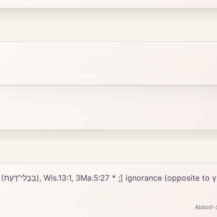
 MM,
Abbott-