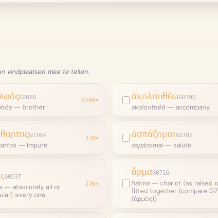
n vindplaatsen mee te tellen.
λφός
ἀκολουθέω
G0080
G0190
2795
×
phós
—
brother
akolouthéō
—
accompany
θαρτος
ἀσπάζομαι
G0169
G0782
370
×
hartos
—
impure
aspázomai
—
salute
ἅρμα
ς
G0716
G0537
hárma
—
chariot (as raised 
276
×
s
—
absolutely all or
fitted together (compare G7
ular) every one
(ἁρμός))