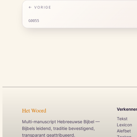
← VORIGE
G0055
Het Woord
Verkenne
Tekst
Multi-manuscript Hebreeuwse Bijbel —
Lexicon
Bijbels leidend, traditie bevestigend,
Alefbet
transparant geattribueerd.
Zoeken