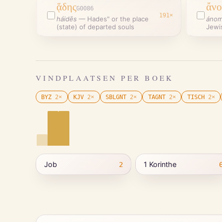
ᾅδης
ἄνο
G0086
191
×
háidēs
—
Hades" or the place
áno
(state) of departed souls
Jewi
VINDPLAATSEN PER BOEK
BYZ
2
×
KJV
2
×
SBLGNT
2
×
TAGNT
2
×
TISCH
2
×
Job
1 Korinthe
2