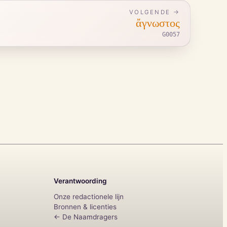
VOLGENDE →
ἄγνωστος
G0057
Verantwoording
Onze redactionele lijn
Bronnen & licenties
← De Naamdragers