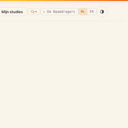
Mijn studies
← De Naamdragers
NL
EN
⌘K