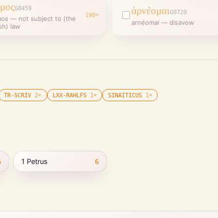
μος
G0459
ἀρνέομαι
G0720
190
×
mos
—
not subject to (the
arnéomai
—
disavow
sh) law
TR-SCRIV
2
×
LXX-RAHLFS
1
×
SINAITICUS
1
×
1 Petrus
6
6