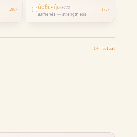
ἀσθενής
G0772
186
×
175
×
asthenḗs
—
strengthless
14× totaal