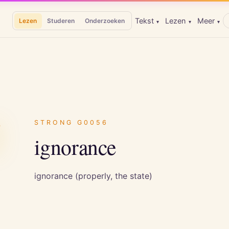
Tekst
Lezen
Meer
Lezen
Studeren
Onderzoeken
▾
▾
▾
α
STRONG
G0056
ignorance
ignorance (properly, the state)