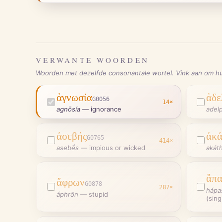
VERWANTE WOORDEN
Woorden met dezelfde consonantale wortel. Vink aan om hu
ἀγνωσία
ἀδε
G0056
14
×
agnōsía
—
ignorance
adel
ἀσεβής
ἀκά
G0765
414
×
asebḗs
—
impious or wicked
akát
ἅπα
ἄφρων
G0878
287
×
hápa
áphrōn
—
stupid
(sing