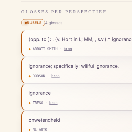
GLOSSES PER PERSPECTIEF
4
gloss
es
BIJBELS
(opp. to ): , (v. Hort in l.; MM, , s.v.).† ignor
◆
ABBOTT-SMITH
·
bron
ignorance; specifically: willful ignorance.
◆
DODSON
·
bron
ignorance
◆
TBESG
·
bron
onwetendheid
◆
NL-AUTO