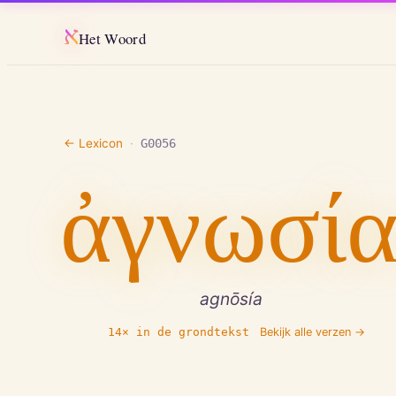
א
Het Woord
← Lexicon
·
G0056
ἀγνωσί
agnōsía
14
× in de grondtekst
Bekijk alle verzen →