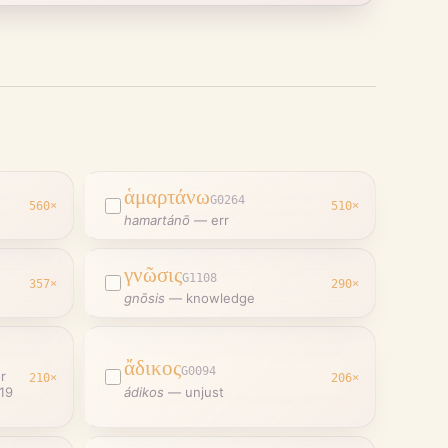
ἁμαρτάνω
G0264
560
×
510
×
hamartánō
—
err
γνῶσις
G1108
357
×
290
×
gnōsis
—
knowledge
ἄδικος
G0094
or
210
×
206
×
19
ádikos
—
unjust