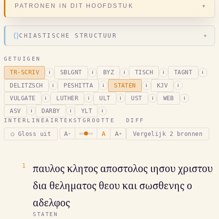
▾
PATRONEN IN DIT HOOFDSTUK
⟨⟩
CHIASTISCHE STRUCTUUR
▾
GETUIGEN
TR-SCRIV
SBLGNT
BYZ
TISCH
TAGNT
i
i
i
i
i
DELITZSCH
PESHITTA
STATEN
KJV
i
i
i
i
VULGATE
LUTHER
ULT
UST
WEB
i
i
i
i
i
ASV
DARBY
YLT
i
i
i
INTERLINEAIR
TEKSTGROOTTE
DIFF
A
A
A
○ Gloss uit
Vergelijk 2 bronnen
−
+
1
παυλος κλητος αποστολος ιησου χριστου
δια θεληματος θεου και σωσθενης ο
αδελφος
STATEN