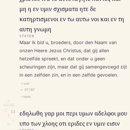
μη η εν υμιν σχισματα ητε δε
κατηρτισμενοι εν τω αυτω νοι και εν τη
αυτη γνωμη
STATEN
Maar ik bid u, broeders, door den Naam van
onzen Heere Jezus Christus, dat gij allen
hetzelfde spreekt, en dat onder u geen
scheuringen zijn, maar dat gij samengevoegd zijt
in een zelfden zin, en in een zelfde gevoelen.
+ xref
↔ OT/NT
+ kantt.
⎘
\u229E
11
εδηλωθη γαρ μοι περι υμων αδελφοι μου
∥
◇
υπο των χλοης οτι εριδες εν υμιν εισιν
M