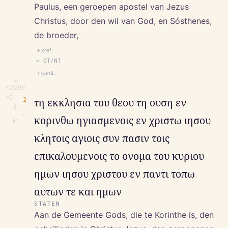
Paulus, een geroepen apostel van Jezus
Christus, door den wil van God, en Sósthenes,
de broeder,
+ xref
↔ OT/NT
+ kantt.
⎘
\u229E
2
τη εκκλησια του θεου τη ουση εν
∥
◇
κορινθω ηγιασμενοις εν χριστω ιησου
M
κλητοις αγιοις συν πασιν τοις
επικαλουμενοις το ονομα του κυριου
ημων ιησου χριστου εν παντι τοπω
αυτων τε και ημων
STATEN
Aan de Gemeente Gods, die te Korinthe is, den