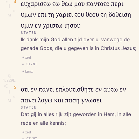
4
ευχαριστω τω θεω μου παντοτε περι
∥
◇
υμων επι τη χαριτι του θεου τη δοθειση
M
υμιν εν χριστω ιησου
STATEN
Ik dank mijn God allen tijd over u, vanwege de
genade Gods, die u gegeven is in Christus Jezus;
+ xref
↔ OT/NT
+ kantt.
⎘
\u229E
5
οτι εν παντι επλουτισθητε εν αυτω εν
∥
◇
παντι λογω και παση γνωσει
M
STATEN
Dat gij in alles rijk zijt geworden in Hem, in alle
rede en alle kennis;
+ xref
↔ OT/NT