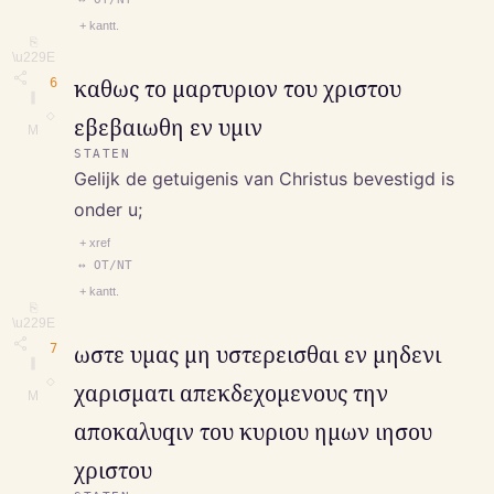
+ kantt.
⎘
\u229E
6
καθως το μαρτυριον του χριστου
∥
◇
εβεβαιωθη εν υμιν
M
STATEN
Gelijk de getuigenis van Christus bevestigd is
onder u;
+ xref
↔ OT/NT
+ kantt.
⎘
\u229E
7
ωστε υμας μη υστερεισθαι εν μηδενι
∥
◇
χαρισματι απεκδεχομενους την
M
αποκαλυqιν του κυριου ημων ιησου
χριστου