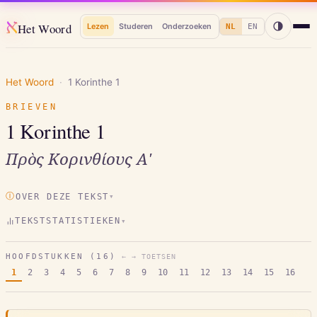
א
Het Woord
Lezen
Studeren
Onderzoeken
NL
EN
Het Woord
·
1 Korinthe
1
BRIEVEN
1 Korinthe
1
Πρὸς Κορινθίους Αʹ
Ⓘ
OVER DEZE TEKST
▾
TEKSTSTATISTIEKEN
▾
HOOFDSTUKKEN (
16
)
← → TOETSEN
1
2
3
4
5
6
7
8
9
10
11
12
13
14
15
16