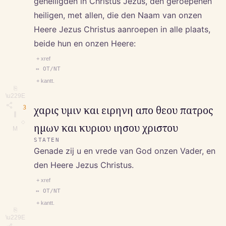
geheiligden in Christus Jezus, den geroepenen
heiligen, met allen, die den Naam van onzen
Heere Jezus Christus aanroepen in alle plaats,
beide hun en onzen Heere:
+ xref
↔ OT/NT
+ kantt.
⎘
\u229E
3
χαρις υμιν και ειρηνη απο θεου πατρος
∥
◇
ημων και κυριου ιησου χριστου
M
STATEN
Genade zij u en vrede van God onzen Vader, en
den Heere Jezus Christus.
+ xref
↔ OT/NT
+ kantt.
⎘
\u229E