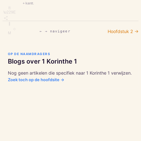
+ kantt.
⎘
\u229E
∥
◇
Hoofdstuk
2
→
← → navigeer
M
OP DE NAAMDRAGERS
Blogs over
1 Korinthe
1
Nog geen artikelen die specifiek naar
1 Korinthe
1
verwijzen.
Zoek toch op de hoofdsite →