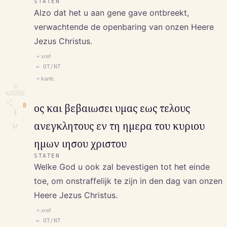
STATEN
Alzo dat het u aan gene gave ontbreekt,
verwachtende de openbaring van onzen Heere
Jezus Christus.
+ xref
↔ OT/NT
+ kantt.
⎘
\u229E
8
ος και βεβαιωσει υμας εως τελους
∥
◇
ανεγκλητους εν τη ημερα του κυριου
M
ημων ιησου χριστου
STATEN
Welke God u ook zal bevestigen tot het einde
toe, om onstraffelijk te zijn in den dag van onzen
Heere Jezus Christus.
+ xref
↔ OT/NT