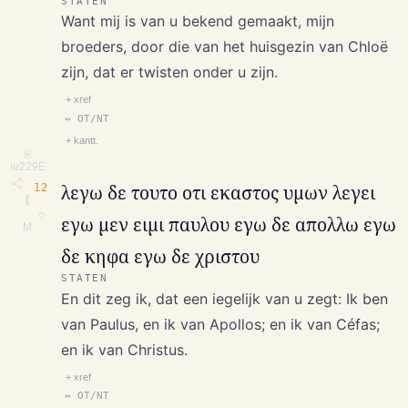
STATEN
Want mij is van u bekend gemaakt, mijn
broeders, door die van het huisgezin van Chloë
zijn, dat er twisten onder u zijn.
+ xref
↔ OT/NT
+ kantt.
⎘
\u229E
12
λεγω δε τουτο οτι εκαστος υμων λεγει
∥
◇
εγω μεν ειμι παυλου εγω δε απολλω εγω
M
δε κηφα εγω δε χριστου
STATEN
En dit zeg ik, dat een iegelijk van u zegt: Ik ben
van Paulus, en ik van Apollos; en ik van Céfas;
en ik van Christus.
+ xref
↔ OT/NT