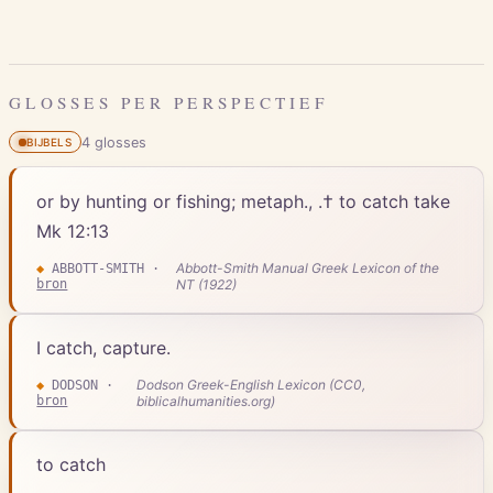
GLOSSES PER PERSPECTIEF
4
gloss
es
BIJBELS
or by hunting or fishing; metaph., .† to catch take
Mk 12:13
Abbott-Smith Manual Greek Lexicon of the
◆
ABBOTT-SMITH
·
bron
NT (1922)
I catch, capture.
Dodson Greek-English Lexicon (CC0,
◆
DODSON
·
bron
biblicalhumanities.org)
to catch