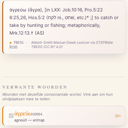
ἀγρεύω (ἄγρα), [in LXX: Job.10:16, Pro.5:22
6:25,26, Hos.5:2 (לקח ni., שׁחט, etc.)* ;] to catch or
take by hunting or fishing; metaphorically,
Mrk.12:13.† (AS)
Abbott-Smith Manual Greek Lexicon via STEPBible
◆
TBESG
·
bron
TBESG (CC BY 4.0)
VERWANTE WOORDEN
Woorden met dezelfde consonantale wortel. Vink aan om hun
vindplaatsen mee te tellen.
ἀγρεύω
G0064
15
×
agreúō
—
entrap