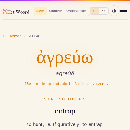
א
Het Woord
Lezen
Studeren
Onderzoeken
NL
EN
← Lexicon
·
G0064
ἀγρεύω
agreúō
15
× in de grondtekst
Bekijk alle verzen →
STRONG
G0064
entrap
to hunt, i.e. (figuratively) to entrap