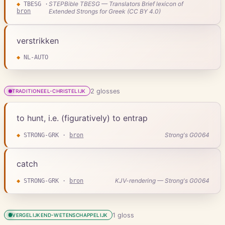
STEPBible TBESG — Translators Brief lexicon of
◆
TBESG
·
bron
Extended Strongs for Greek (CC BY 4.0)
verstrikken
◆
NL-AUTO
2
gloss
es
TRADITIONEEL-CHRISTELIJK
to hunt, i.e. (figuratively) to entrap
Strong's G0064
◆
STRONG-GRK
·
bron
catch
KJV-rendering — Strong's G0064
◆
STRONG-GRK
·
bron
1
gloss
VERGELIJKEND-WETENSCHAPPELIJK