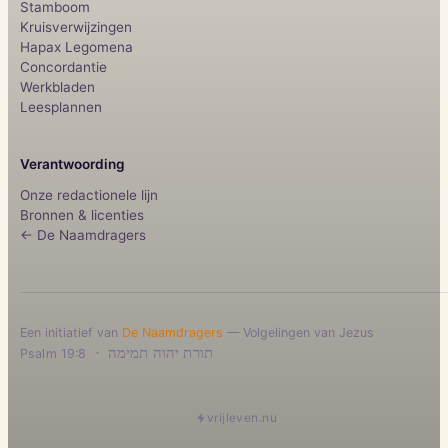
Stamboom
Kruisverwijzingen
Hapax Legomena
Concordantie
Werkbladen
Leesplannen
Verantwoording
Onze redactionele lijn
Bronnen & licenties
← De Naamdragers
Een initiatief van
De Naamdragers
— Volgelingen van Jezus
·
תורת יהוה תמימה
Psalm 19:8
vrijleven.nu