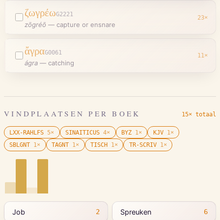
ζωγρέω
G2221
23
×
zōgréō
—
capture or ensnare
ἄγρα
G0061
11
×
ágra
—
catching
VINDPLAATSEN PER BOEK
15× totaal
LXX-RAHLFS
5
×
SINAITICUS
4
×
BYZ
1
×
KJV
1
×
SBLGNT
1
×
TAGNT
1
×
TISCH
1
×
TR-SCRIV
1
×
Job
Spreuken
2
6