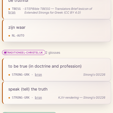
be truthful
STEPBible TBESG — Translators Brief lexicon of
◆
TBESG
·
bron
Extended Strongs for Greek (CC BY 4.0)
zijn waar
◆
NL-AUTO
2
gloss
es
TRADITIONEEL-CHRISTELIJK
to be true (in doctrine and profession)
Strong's G0226
◆
STRONG-GRK
·
bron
speak (tell) the truth
KJV-rendering — Strong's G0226
◆
STRONG-GRK
·
bron