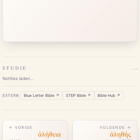
STUDIE
…
…
Notities laden…
Blue Letter Bible
↗
STEP Bible
↗
Bible Hub
↗
EXTERN
← VORIGE
VOLGENDE →
ἀλήθεια
ἀληθής