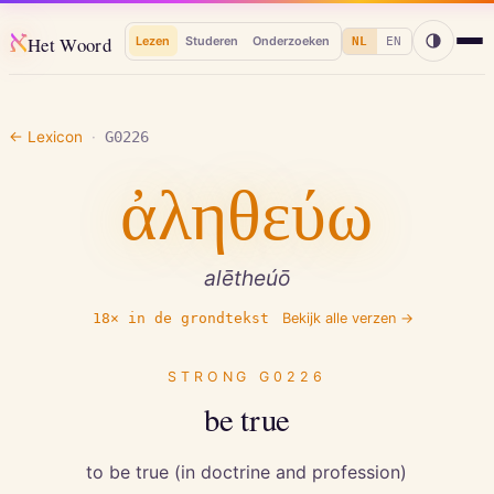
א
Het Woord
Lezen
Studeren
Onderzoeken
NL
EN
← Lexicon
·
G0226
ἀληθεύω
alētheúō
18
× in de grondtekst
Bekijk alle verzen →
STRONG
G0226
be true
to be true (in doctrine and profession)