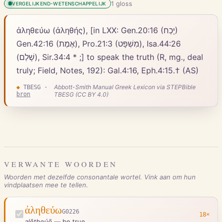
1
gloss
VERGELIJKEND-WETENSCHAPPELIJK
ἀληθεύω (ἀληθής), [in LXX: Gen.20:16 (יָכַח)
Gen.42:16 (אֶמֶת), Pro.21:3 (מִשְׁפָּט), Isa.44:26
(שָׁלַם), Sir.34:4 * ;] to speak the truth (R, mg., deal
truly; Field, Notes, 192): Gal.4:16, Eph.4:15.† (AS)
Abbott-Smith Manual Greek Lexicon via STEPBible
◆
TBESG
·
bron
TBESG (CC BY 4.0)
VERWANTE WOORDEN
Woorden met dezelfde consonantale wortel. Vink aan om hun
vindplaatsen mee te tellen.
ἀληθεύω
G0226
18
×
alētheúō
—
be true