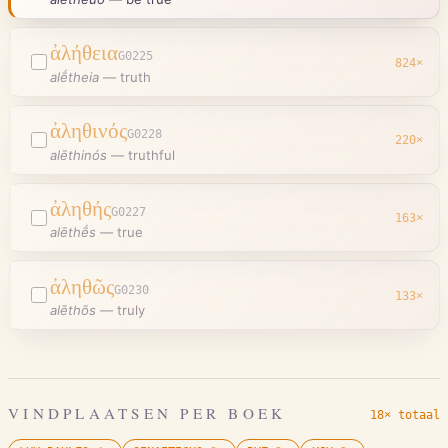
ἀλήθεια
G0225
824
×
alḗtheia
—
truth
ἀληθινός
G0228
220
×
alēthinós
—
truthful
ἀληθής
G0227
163
×
alēthḗs
—
true
ἀληθῶς
G0230
133
×
alēthōs
—
truly
VINDPLAATSEN PER BOEK
18× totaal