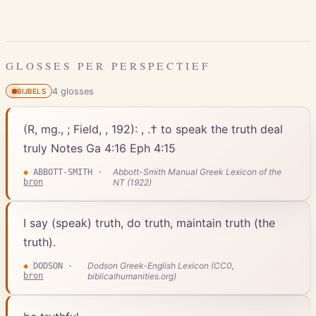
GLOSSES PER PERSPECTIEF
4
gloss
es
BIJBELS
(R, mg., ; Field, , 192): , .† to speak the truth deal
truly Notes Ga 4:16 Eph 4:15
Abbott-Smith Manual Greek Lexicon of the
◆
ABBOTT-SMITH
·
bron
NT (1922)
I say (speak) truth, do truth, maintain truth (the
truth).
Dodson Greek-English Lexicon (CC0,
◆
DODSON
·
bron
biblicalhumanities.org)