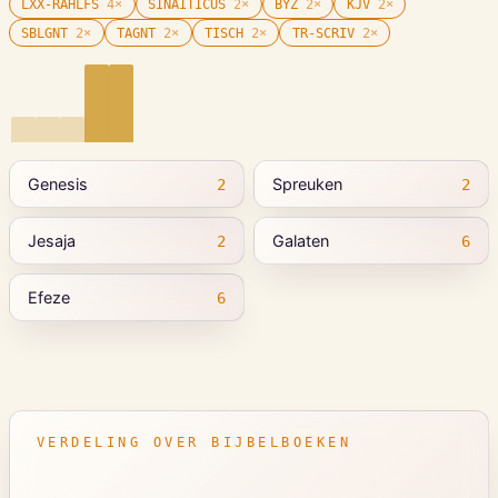
LXX-RAHLFS
4
×
SINAITICUS
2
×
BYZ
2
×
KJV
2
×
SBLGNT
2
×
TAGNT
2
×
TISCH
2
×
TR-SCRIV
2
×
Genesis
Spreuken
2
2
Jesaja
Galaten
2
6
Efeze
6
VERDELING OVER BIJBELBOEKEN