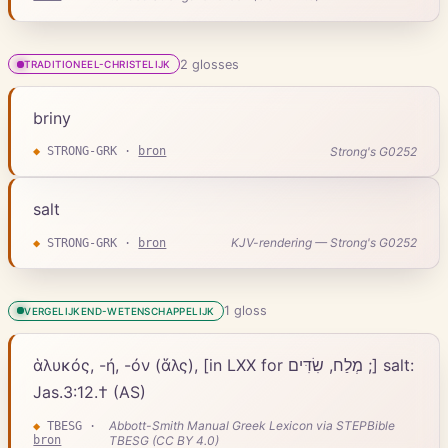
2
gloss
es
TRADITIONEEL-CHRISTELIJK
briny
Strong's G0252
◆
STRONG-GRK
·
bron
salt
KJV-rendering — Strong's G0252
◆
STRONG-GRK
·
bron
1
gloss
VERGELIJKEND-WETENSCHAPPELIJK
ἁλυκός, -ή, -όν (ἅλς), [in LXX for מְלַח, שִׂדִּים ;] salt:
Jas.3:12.† (AS)
Abbott-Smith Manual Greek Lexicon via STEPBible
◆
TBESG
·
bron
TBESG (CC BY 4.0)