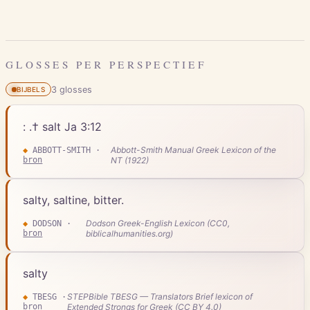
GLOSSES PER PERSPECTIEF
3
gloss
es
BIJBELS
: .† salt Ja 3:12
Abbott-Smith Manual Greek Lexicon of the
◆
ABBOTT-SMITH
·
bron
NT (1922)
salty, saltine, bitter.
Dodson Greek-English Lexicon (CC0,
◆
DODSON
·
bron
biblicalhumanities.org)
salty
STEPBible TBESG — Translators Brief lexicon of
◆
TBESG
·
bron
Extended Strongs for Greek (CC BY 4.0)