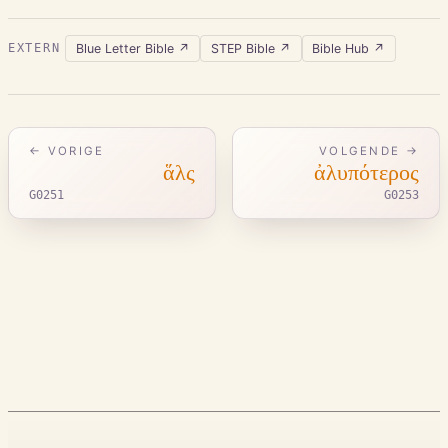
Blue Letter Bible
↗
STEP Bible
↗
Bible Hub
↗
EXTERN
← VORIGE
VOLGENDE →
ἅλς
ἀλυπότερος
G0251
G0253