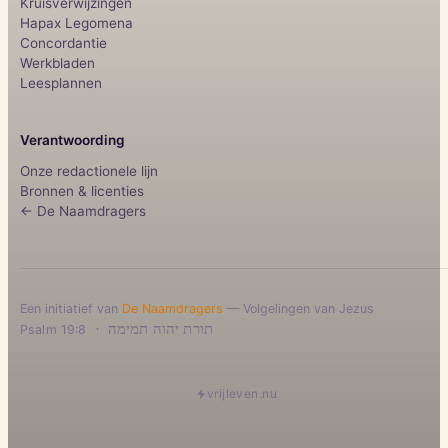
Kruisverwijzingen
Hapax Legomena
Concordantie
Werkbladen
Leesplannen
Verantwoording
Onze redactionele lijn
Bronnen & licenties
← De Naamdragers
Een initiatief van
De Naamdragers
— Volgelingen van Jezus
·
תורת יהוה תמימה
Psalm 19:8
vrijleven.nu