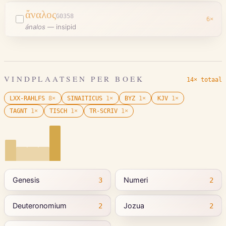
ἄναλος
G0358
6
×
ánalos
—
insipid
VINDPLAATSEN PER BOEK
14× totaal
LXX-RAHLFS
8
×
SINAITICUS
1
×
BYZ
1
×
KJV
1
×
TAGNT
1
×
TISCH
1
×
TR-SCRIV
1
×
Genesis
Numeri
3
2
Deuteronomium
Jozua
2
2