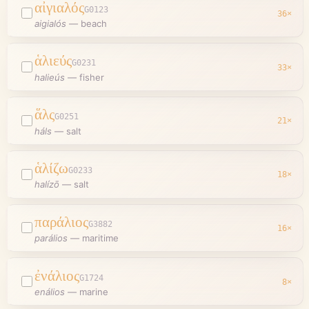
αἰγιαλός
G0123
36
×
aigialós
—
beach
ἁλιεύς
G0231
33
×
halieús
—
fisher
ἅλς
G0251
21
×
háls
—
salt
ἁλίζω
G0233
18
×
halízō
—
salt
παράλιος
G3882
16
×
parálios
—
maritime
ἐνάλιος
G1724
8
×
enálios
—
marine