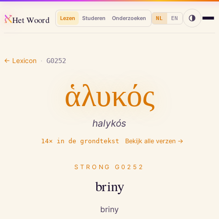
א
Het Woord
Lezen
Studeren
Onderzoeken
NL
EN
← Lexicon
·
G0252
ἁλυκός
halykós
14
× in de grondtekst
Bekijk alle verzen →
STRONG
G0252
briny
briny