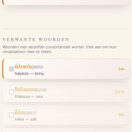
VERWANTE WOORDEN
Woorden met dezelfde consonantale wortel. Vink aan om hun
vindplaatsen mee te tellen.
ἁλυκός
G0252
14
×
halykós
—
briny
θάλασσα
G2281
1217
×
thálassa
—
sea
ἅλας
G0217
59
×
hálas
—
salt