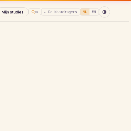
Mijn studies
← De Naamdragers
NL
EN
⌘K