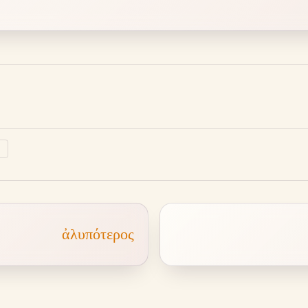
↗
ἀλυπότερος