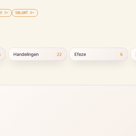
V
9
×
SBLGNT
8
×
Handelingen
Efeze
6
22
6