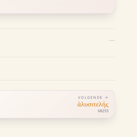
…
…
VOLGENDE →
ἀλυσιτελής
G0255