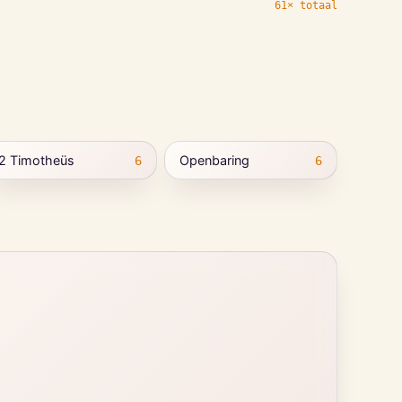
61× totaal
2 Timotheüs
Openbaring
6
6