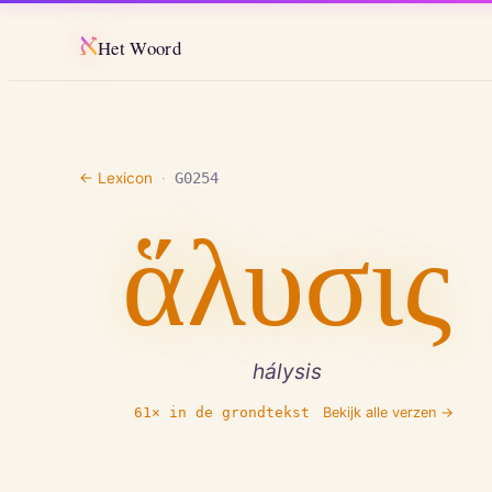
א
Het Woord
← Lexicon
·
G0254
ἅλυσις
hálysis
61
× in de grondtekst
Bekijk alle verzen →