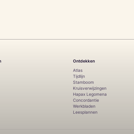
n
Ontdekken
Atlas
Tijdlijn
Stamboom
Kruisverwijzingen
Hapax Legomena
Concordantie
Werkbladen
Leesplannen