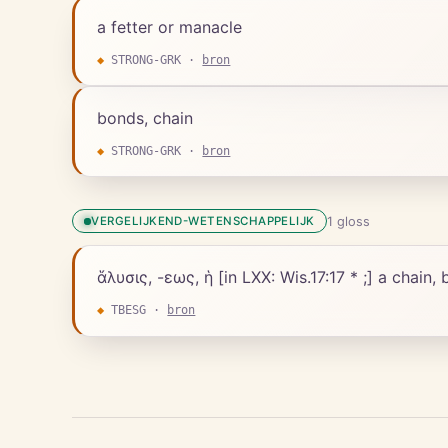
a fetter or manacle
◆
STRONG-GRK
·
bron
bonds, chain
◆
STRONG-GRK
·
bron
1
gloss
VERGELIJKEND-WETENSCHAPPELIJK
ἅλυσις, -εως, ἡ [in LXX: Wis.17:17 * ;] a chain,
◆
TBESG
·
bron