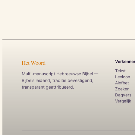
Het Woord
Verkenne
Tekst
Multi-manuscript Hebreeuwse Bijbel —
Lexicon
Bijbels leidend, traditie bevestigend,
Alefbet
transparant geattribueerd.
Zoeken
Dagvers
Vergelijk