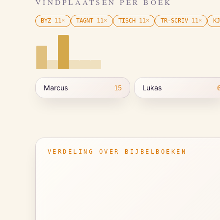
VINDPLAATSEN PER BOEK
BYZ
11
×
TAGNT
11
×
TISCH
11
×
TR-SCRIV
11
×
KJ
Marcus
Lukas
15
VERDELING OVER BIJBELBOEKEN