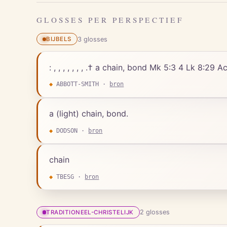
GLOSSES PER PERSPECTIEF
3
gloss
es
BIJBELS
: , , , , , , , .† a chain, bond Mk 5:3 4 Lk 8:29
◆
ABBOTT-SMITH
·
bron
a (light) chain, bond.
◆
DODSON
·
bron
chain
◆
TBESG
·
bron
2
gloss
es
TRADITIONEEL-CHRISTELIJK