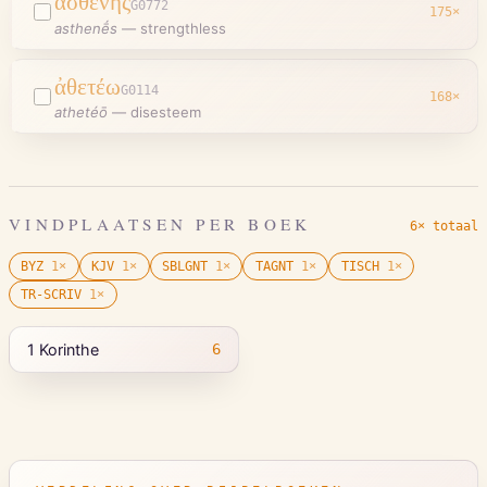
ἀσθενής
G0772
175
×
asthenḗs
—
strengthless
ἀθετέω
G0114
168
×
athetéō
—
disesteem
VINDPLAATSEN PER BOEK
6× totaal
BYZ
1
×
KJV
1
×
SBLGNT
1
×
TAGNT
1
×
TISCH
1
×
TR-SCRIV
1
×
1 Korinthe
6