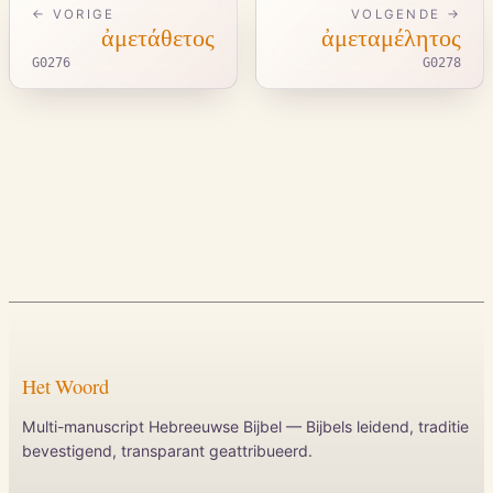
← VORIGE
VOLGENDE →
ἀμετάθετος
ἀμεταμέλητος
G0276
G0278
Het Woord
Multi-manuscript Hebreeuwse Bijbel — Bijbels leidend, traditie
bevestigend, transparant geattribueerd.