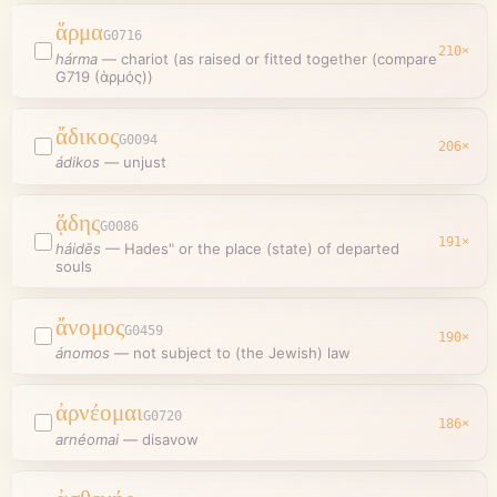
ἅρμα
G0716
210
×
hárma
—
chariot (as raised or fitted together (compare
G719 (ἁρμός))
ἄδικος
G0094
206
×
ádikos
—
unjust
ᾅδης
G0086
191
×
háidēs
—
Hades" or the place (state) of departed
souls
ἄνομος
G0459
190
×
ánomos
—
not subject to (the Jewish) law
ἀρνέομαι
G0720
186
×
arnéomai
—
disavow