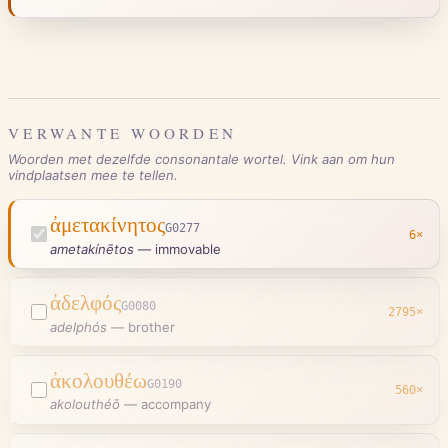
VERWANTE WOORDEN
Woorden met dezelfde consonantale wortel. Vink aan om hun
vindplaatsen mee te tellen.
ἀμετακίνητος
G0277
6
×
ametakínētos
—
immovable
ἀδελφός
G0080
2795
×
adelphós
—
brother
ἀκολουθέω
G0190
560
×
akolouthéō
—
accompany