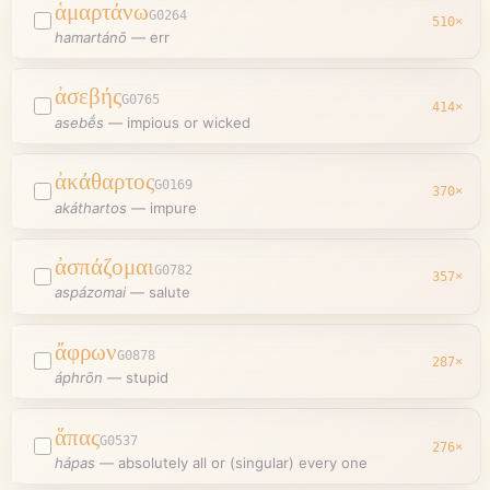
ἁμαρτάνω
G0264
510
×
hamartánō
—
err
ἀσεβής
G0765
414
×
asebḗs
—
impious or wicked
ἀκάθαρτος
G0169
370
×
akáthartos
—
impure
ἀσπάζομαι
G0782
357
×
aspázomai
—
salute
ἄφρων
G0878
287
×
áphrōn
—
stupid
ἅπας
G0537
276
×
hápas
—
absolutely all or (singular) every one