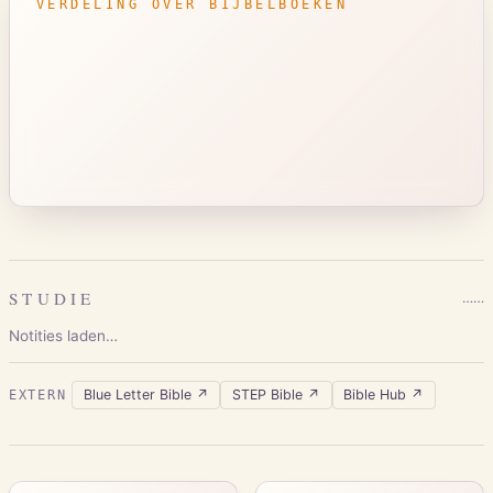
VERDELING OVER BIJBELBOEKEN
STUDIE
…
…
Notities laden…
Blue Letter Bible
↗
STEP Bible
↗
Bible Hub
↗
EXTERN