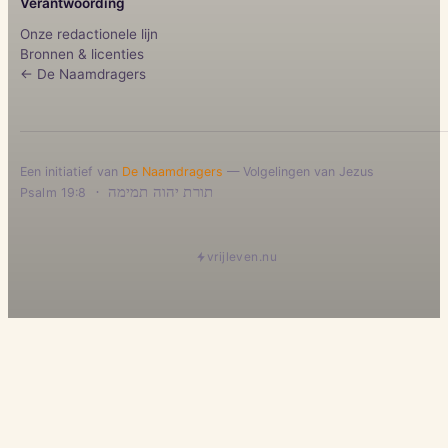
Verantwoording
Onze redactionele lijn
Bronnen & licenties
← De Naamdragers
Een initiatief van
De Naamdragers
— Volgelingen van Jezus
·
תורת יהוה תמימה
Psalm 19:8
vrijleven.nu