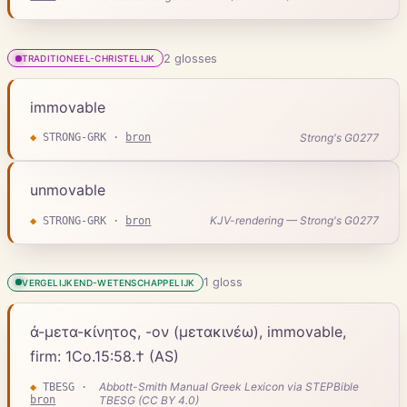
2
gloss
es
TRADITIONEEL-CHRISTELIJK
immovable
Strong's G0277
◆
STRONG-GRK
·
bron
unmovable
KJV-rendering — Strong's G0277
◆
STRONG-GRK
·
bron
1
gloss
VERGELIJKEND-WETENSCHAPPELIJK
ἀ-μετα-κίνητος, -ον (μετακινέω), immovable,
firm: 1Co.15:58.† (AS)
Abbott-Smith Manual Greek Lexicon via STEPBible
◆
TBESG
·
bron
TBESG (CC BY 4.0)