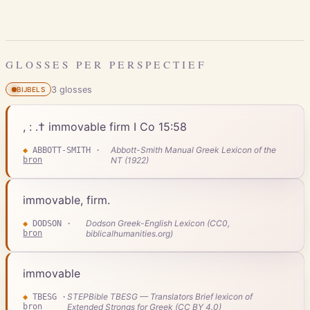
GLOSSES PER PERSPECTIEF
3
gloss
es
BIJBELS
, : .† immovable firm I Co 15:58
Abbott-Smith Manual Greek Lexicon of the
◆
ABBOTT-SMITH
·
bron
NT (1922)
immovable, firm.
Dodson Greek-English Lexicon (CC0,
◆
DODSON
·
bron
biblicalhumanities.org)
immovable
STEPBible TBESG — Translators Brief lexicon of
◆
TBESG
·
bron
Extended Strongs for Greek (CC BY 4.0)