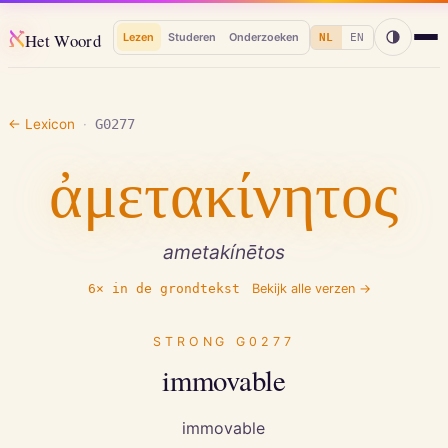
א
Het Woord
Lezen
Studeren
Onderzoeken
NL
EN
← Lexicon
·
G0277
ἀμετακίνητος
ametakínētos
6
× in de grondtekst
Bekijk alle verzen →
STRONG
G0277
immovable
immovable