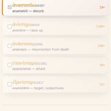
ἀναστατόω
G0387
19
×
anastatóō
—
disturb
ἀνίστημι
G0450
1189
×
anístēmi
—
raise up
ἀνάστασις
G0386
248
×
anástasis
—
resurrection from death
ἐπανίσταμαι
G1881
58
×
epanístamai
—
attack
ἐξανίστημι
G1817
52
×
exanístēmi
—
beget; subjectively