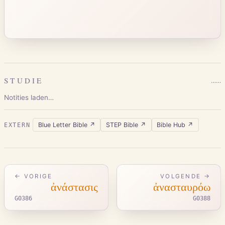
STUDIE
…
…
Notities laden…
Blue Letter Bible
↗
STEP Bible
↗
Bible Hub
↗
EXTERN
← VORIGE
VOLGENDE →
ἀνάστασις
ἀνασταυρόω
G0386
G0388