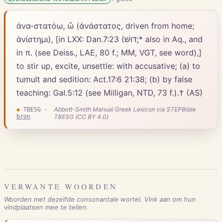
ἀνα-στατόω, ῶ (ἀνάστατος, driven from home;
ἀνίστημι), [in LXX: Dan.7:23 (דּוּשׁ;* also in Aq., and
in π. (see Deiss., LAE, 80 f.; MM, VGT, see word),]
to stir up, excite, unsettle: with accusative; (a) to
tumult and sedition: Act.17:6 21:38; (b) by false
teaching: Gal.5:12 (see Milligan, NTD, 73 f.).† (AS)
Abbott-Smith Manual Greek Lexicon via STEPBible
◆
TBESG
·
bron
TBESG (CC BY 4.0)
VERWANTE WOORDEN
Woorden met dezelfde consonantale wortel. Vink aan om hun
vindplaatsen mee te tellen.