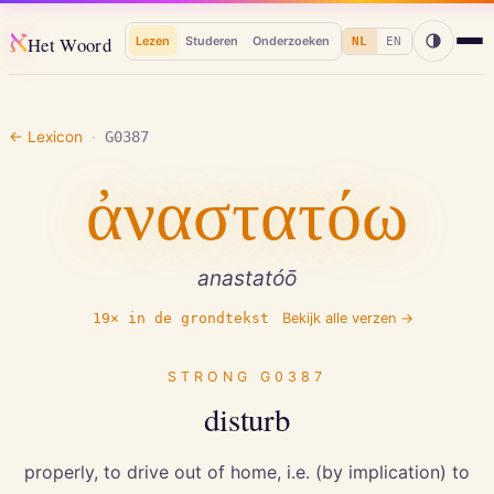
א
Het Woord
Lezen
Studeren
Onderzoeken
NL
EN
← Lexicon
·
G0387
ἀναστατόω
anastatóō
19
× in de grondtekst
Bekijk alle verzen →
STRONG
G0387
disturb
properly, to drive out of home, i.e. (by implication) to