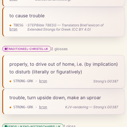
to cause trouble
STEPBible TBESG — Translators Brief lexicon of
◆
TBESG
·
bron
Extended Strongs for Greek (CC BY 4.0)
2
gloss
es
TRADITIONEEL-CHRISTELIJK
properly, to drive out of home, i.e. (by implication)
to disturb (literally or figuratively)
Strong's G0387
◆
STRONG-GRK
·
bron
trouble, turn upside down, make an uproar
KJV-rendering — Strong's G0387
◆
STRONG-GRK
·
bron
1
gloss
VERGELIJKEND-WETENSCHAPPELIJK