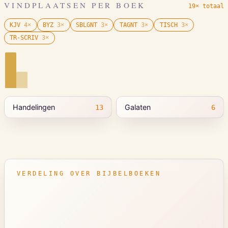
VINDPLAATSEN PER BOEK
19× totaal
KJV
4
×
BYZ
3
×
SBLGNT
3
×
TAGNT
3
×
TISCH
3
×
TR-SCRIV
3
×
Handelingen
Galaten
13
6
VERDELING OVER BIJBELBOEKEN