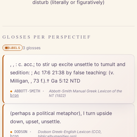
disturb (literally or figuratively)
GLOSSES PER PERSPECTIEF
3
gloss
es
BIJBELS
, , : c. acc.; to stir up excite unsettle to tumult and
sedition: ; Ac 17:6 21:38 by false teaching: (v.
Milligan, , 73 f.).† Ga 5:12 NTD
Abbott-Smith Manual Greek Lexicon of the
◆
ABBOTT-SMITH
·
bron
NT (1922)
(perhaps a political metaphor), I turn upside
down, upset, unsettle.
Dodson Greek-English Lexicon (CC0,
◆
DODSON
·
bron
biblicalhumanities.org)