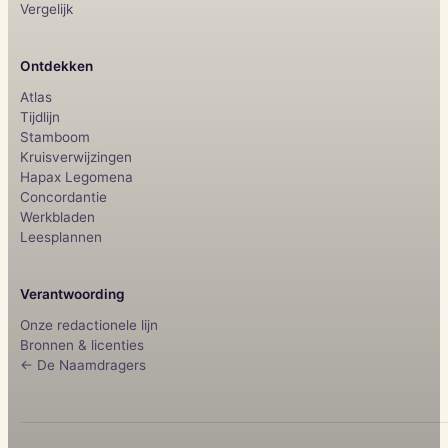
Vergelijk
Ontdekken
Atlas
Tijdlijn
Stamboom
Kruisverwijzingen
Hapax Legomena
Concordantie
Werkbladen
Leesplannen
Verantwoording
Onze redactionele lijn
Bronnen & licenties
← De Naamdragers