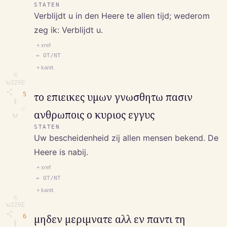
STATEN
Verblijdt u in den Heere te allen tijd; wederom
zeg ik: Verblijdt u.
+ xref
↔ OT/NT
+ kantt.
⎘
\u229E
5
το επιεικες υμων γνωσθητω πασιν
∥
◇
ανθρωποις ο κυριος εγγυς
M
STATEN
Uw bescheidenheid zij allen mensen bekend. De
Heere is nabij.
+ xref
↔ OT/NT
+ kantt.
⎘
\u229E
6
μηδεν μεριμνατε αλλ εν παντι τη
∥