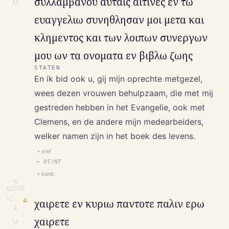
συλλαμβανου αυταις αιτινες εν τω
M
ευαγγελιω συνηθλησαν μοι μετα και
κλημεντος και των λοιπων συνεργων
μου ων τα ονοματα εν βιβλω ζωης
STATEN
En ik bid ook u, gij mijn oprechte metgezel,
wees dezen vrouwen behulpzaam, die met mij
gestreden hebben in het Evangelie, ook met
Clemens, en de andere mijn medearbeiders,
welker namen zijn in het boek des levens.
+ xref
↔ OT/NT
+ kantt.
⎘
\u229E
4
χαιρετε εν κυριω παντοτε παλιν ερω
∥
◇
χαιρετε
M