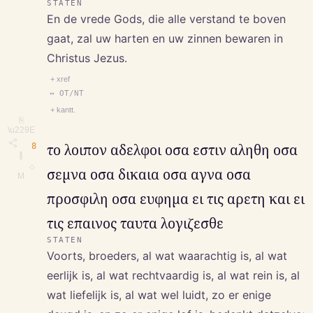
STATEN
En de vrede Gods, die alle verstand te boven
gaat, zal uw harten en uw zinnen bewaren in
Christus Jezus.
+ xref
↔ OT/NT
+ kantt.
⎘
\u229E
8
το λοιπον αδελφοι οσα εστιν αληθη οσα
∥
◇
σεμνα οσα δικαια οσα αγνα οσα
M
προσφιλη οσα ευφημα ει τις αρετη και ει
τις επαινος ταυτα λογιζεσθε
STATEN
Voorts, broeders, al wat waarachtig is, al wat
eerlijk is, al wat rechtvaardig is, al wat rein is, al
wat liefelijk is, al wat wel luidt, zo er enige