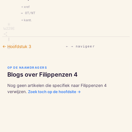
+ xref
↔ OT/NT
+ kantt.
⎘
\u229E
∥
◇
← Hoofdstuk
3
← → navigeer
M
OP DE NAAMDRAGERS
Blogs over
Filippenzen
4
Nog geen artikelen die specifiek naar
Filippenzen
4
verwijzen.
Zoek toch op de hoofdsite →