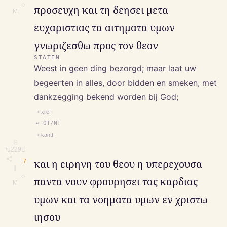
◇
προσευχη και τη δεησει μετα
M
ευχαριστιας τα αιτηματα υμων
γνωριζεσθω προς τον θεον
STATEN
Weest in geen ding bezorgd; maar laat uw
begeerten in alles, door bidden en smeken, met
dankzegging bekend worden bij God;
+ xref
↔ OT/NT
+ kantt.
⎘
\u229E
7
και η ειρηνη του θεου η υπερεχουσα
∥
◇
παντα νουν φρουρησει τας καρδιας
M
υμων και τα νοηματα υμων εν χριστω
ιησου