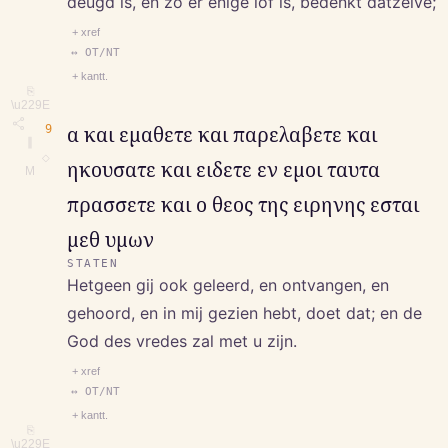
deugd is, en zo er enige lof is, bedenkt datzelve;
+ xref
↔ OT/NT
+ kantt.
⎘
\u229E
9
α και εμαθετε και παρελαβετε και
∥
◇
ηκουσατε και ειδετε εν εμοι ταυτα
M
πρασσετε και ο θεος της ειρηνης εσται
μεθ υμων
STATEN
Hetgeen gij ook geleerd, en ontvangen, en
gehoord, en in mij gezien hebt, doet dat; en de
God des vredes zal met u zijn.
+ xref
↔ OT/NT
+ kantt.
⎘
\u229E