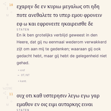
10
εχαρην δε εν κυριω μεγαλως οτι ηδη
∥
◇
ποτε ανεθαλετε το υπερ εμου φρονειν
M
εφ ω και εφρονειτε ηκαιρεισθε δε
STATEN
En ik ben grotelijks verblijd geweest in den
Heere, dat gij nu eenmaal wederom verwakkerd
zijt om aan mij te gedenken; waaraan gij ook
gedacht hebt, maar gij hebt de gelegenheid niet
gehad.
+ xref
↔ OT/NT
+ kantt.
⎘
\u229E
11
ουχ οτι καθ υστερησιν λεγω εγω γαρ
∥
◇
εμαθον εν οις ειμι αυταρκης ειναι
M
STATEN