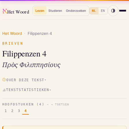
א
Het Woord
Lezen
Studeren
Onderzoeken
NL
EN
Het Woord
·
Filippenzen
4
BRIEVEN
Filippenzen
4
Πρὸς Φιλιππησίους
Ⓘ
OVER DEZE TEKST
▾
TEKSTSTATISTIEKEN
▾
HOOFDSTUKKEN (
4
)
← → TOETSEN
1
2
3
4