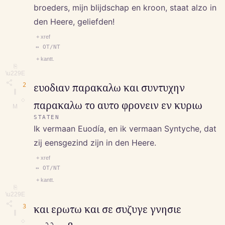
broeders, mijn blijdschap en kroon, staat alzo in
den Heere, geliefden!
+ xref
↔ OT/NT
+ kantt.
⎘
\u229E
2
ευοδιαν παρακαλω και συντυχην
∥
◇
παρακαλω το αυτο φρονειν εν κυριω
M
STATEN
Ik vermaan Euodía, en ik vermaan Syntyche, dat
zij eensgezind zijn in den Heere.
+ xref
↔ OT/NT
+ kantt.
⎘
\u229E
3
και ερωτω και σε συζυγε γνησιε
∥
◇