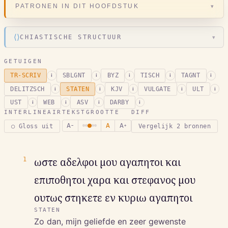
▾
PATRONEN IN DIT HOOFDSTUK
⟨⟩
CHIASTISCHE STRUCTUUR
▾
GETUIGEN
TR-SCRIV
SBLGNT
BYZ
TISCH
TAGNT
i
i
i
i
i
DELITZSCH
STATEN
KJV
VULGATE
ULT
i
i
i
i
i
UST
WEB
ASV
DARBY
i
i
i
i
INTERLINEAIR
TEKSTGROOTTE
DIFF
A
A
A
○ Gloss uit
Vergelijk 2 bronnen
−
+
1
ωστε αδελφοι μου αγαπητοι και
επιποθητοι χαρα και στεφανος μου
ουτως στηκετε εν κυριω αγαπητοι
STATEN
Zo dan, mijn geliefde en zeer gewenste