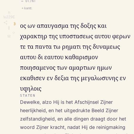
↔ OT/NT
+ kantt.
⎘
\u229E
3
ος ων απαυγασμα της δοξης και
∥
◇
χαρακτηρ της υποστασεως αυτου φερων
M
τε τα παντα τω ρηματι της δυναμεως
αυτου δι εαυτου καθαρισμον
ποιησαμενος των αμαρτιων ημων
εκαθισεν εν δεξια της μεγαλωσυνης εν
υqηλοις
STATEN
Dewelke, alzo Hij is het Afschijnsel Zijner
heerlijkheid, en het uitgedrukte Beeld Zijner
zelfstandigheid, en alle dingen draagt door het
woord Zijner kracht, nadat Hij de reinigmaking