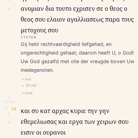
◇
ανομιαν δια τουτο εχρισεν σε ο θεος ο
M
θεος σου ελαιον αγαλλιασεως παρα τους
μετοχους σου
STATEN
Gij hebt rechtvaardigheid liefgehad, en
ongerechtigheid gehaat; daarom heeft U, o God!
Uw God gezalfd met olie der vreugde boven Uw
medegenoten.
+ xref
↔ OT/NT
+ kantt.
⎘
\u229E
10
και συ κατ αρχας κυριε την γην
∥
◇
εθεμελιωσας και εργα των χειρων σου
M
εισιν οι ουρανοι