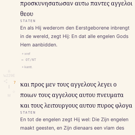
προσκυνησατωσαν αυτω παντες αγγελοι
θεου
STATEN
En als Hij wederom den Eerstgeborene inbrengt
in de wereld, zegt Hij: En dat alle engelen Gods
Hem aanbidden.
+ xref
↔ OT/NT
+ kantt.
⎘
\u229E
7
και προς μεν τους αγγελους λεγει ο
∥
◇
ποιων τους αγγελους αυτου πνευματα
M
και τους λειτουργους αυτου πυρος φλογα
STATEN
En tot de engelen zegt Hij wel: Die Zijn engelen
maakt geesten, en Zijn dienaars een vlam des