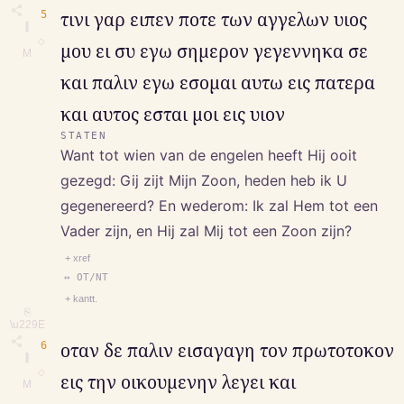
5
τινι γαρ ειπεν ποτε των αγγελων υιος
∥
◇
μου ει συ εγω σημερον γεγεννηκα σε
M
και παλιν εγω εσομαι αυτω εις πατερα
και αυτος εσται μοι εις υιον
STATEN
Want tot wien van de engelen heeft Hij ooit
gezegd: Gij zijt Mijn Zoon, heden heb ik U
gegenereerd? En wederom: Ik zal Hem tot een
Vader zijn, en Hij zal Mij tot een Zoon zijn?
+ xref
↔ OT/NT
+ kantt.
⎘
\u229E
6
οταν δε παλιν εισαγαγη τον πρωτοτοκον
∥
◇
εις την οικουμενην λεγει και
M