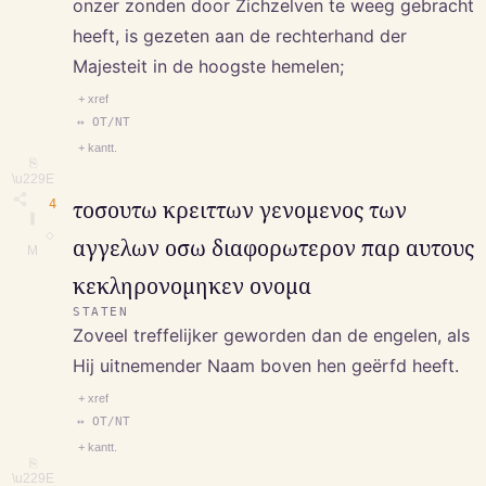
onzer zonden door Zichzelven te weeg gebracht
heeft, is gezeten aan de rechterhand der
Majesteit in de hoogste hemelen;
+ xref
↔ OT/NT
+ kantt.
⎘
\u229E
4
τοσουτω κρειττων γενομενος των
∥
◇
αγγελων οσω διαφορωτερον παρ αυτους
M
κεκληρονομηκεν ονομα
STATEN
Zoveel treffelijker geworden dan de engelen, als
Hij uitnemender Naam boven hen geërfd heeft.
+ xref
↔ OT/NT
+ kantt.
⎘
\u229E