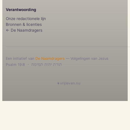
Verantwoording
Onze redactionele lijn
Bronnen & licenties
← De Naamdragers
Een initiatief van
De Naamdragers
— Volgelingen van Jezus
·
תורת יהוה תמימה
Psalm 19:8
vrijleven.nu