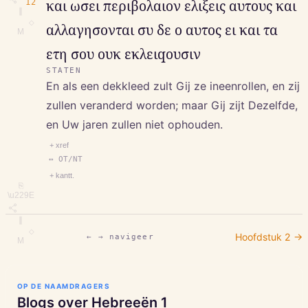
12
και ωσει περιβολαιον ελιξεις αυτους και
∥
◇
αλλαγησονται συ δε ο αυτος ει και τα
M
ετη σου ουκ εκλειqουσιν
STATEN
En als een dekkleed zult Gij ze ineenrollen, en zij
zullen veranderd worden; maar Gij zijt Dezelfde,
en Uw jaren zullen niet ophouden.
+ xref
↔ OT/NT
+ kantt.
⎘
\u229E
∥
◇
Hoofdstuk
2
→
← → navigeer
M
OP DE NAAMDRAGERS
Blogs over
Hebreeën
1