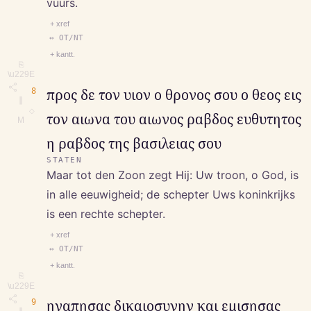
vuurs.
+ xref
↔ OT/NT
+ kantt.
⎘
\u229E
8
προς δε τον υιον ο θρονος σου ο θεος εις
∥
◇
τον αιωνα του αιωνος ραβδος ευθυτητος
M
η ραβδος της βασιλειας σου
STATEN
Maar tot den Zoon zegt Hij: Uw troon, o God, is
in alle eeuwigheid; de schepter Uws koninkrijks
is een rechte schepter.
+ xref
↔ OT/NT
+ kantt.
⎘
\u229E
9
ηγαπησας δικαιοσυνην και εμισησας
∥