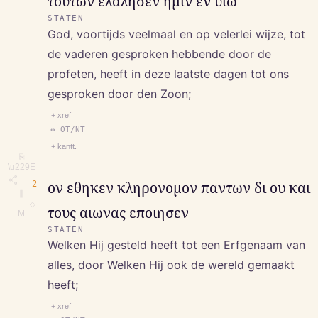
τουτων ελαλησεν ημιν εν υιω
STATEN
God, voortijds veelmaal en op velerlei wijze, tot
de vaderen gesproken hebbende door de
profeten, heeft in deze laatste dagen tot ons
gesproken door den Zoon;
+ xref
↔ OT/NT
+ kantt.
⎘
\u229E
2
ον εθηκεν κληρονομον παντων δι ου και
∥
◇
τους αιωνας εποιησεν
M
STATEN
Welken Hij gesteld heeft tot een Erfgenaam van
alles, door Welken Hij ook de wereld gemaakt
heeft;
+ xref