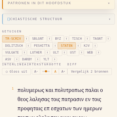
▾
PATRONEN IN DIT HOOFDSTUK
⟨⟩
CHIASTISCHE STRUCTUUR
▾
GETUIGEN
TR-SCRIV
SBLGNT
BYZ
TISCH
TAGNT
i
i
i
i
i
DELITZSCH
PESHITTA
STATEN
KJV
i
i
i
i
VULGATE
LUTHER
ULT
UST
WEB
i
i
i
i
i
ASV
DARBY
YLT
i
i
i
INTERLINEAIR
TEKSTGROOTTE
DIFF
A
A
A
○ Gloss uit
Vergelijk 2 bronnen
−
+
1
πολυμερως και πολυτροπως παλαι ο
θεος λαλησας τοις πατρασιν εν τοις
προφηταις επ εσχατων των ημερων