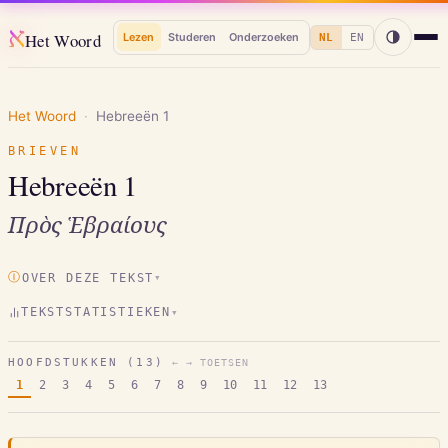
א
Het Woord
Lezen
Studeren
Onderzoeken
NL
EN
Het Woord
·
Hebreeën
1
BRIEVEN
Hebreeën
1
Πρὸς Ἑβραίους
Ⓘ
OVER DEZE TEKST
▾
TEKSTSTATISTIEKEN
▾
HOOFDSTUKKEN (
13
)
← → TOETSEN
1
2
3
4
5
6
7
8
9
10
11
12
13