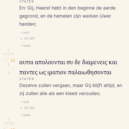
STATEN
En: Gij, Heere! hebt in den beginne de aarde
gegrond, en de hemelen zijn werken Uwer
handen;
+ xref
↔ OT/NT
+ kantt.
⎘
\u229E
11
αυτοι απολουνται συ δε διαμενεις και
∥
◇
παντες ως ιματιον παλαιωθησονται
M
STATEN
Dezelve zullen vergaan, maar Gij blijft altijd, en
zij zullen alle als een kleed verouden;
+ xref
↔ OT/NT
+ kantt.
⎘
\u229E