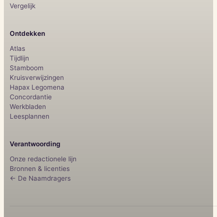
Vergelijk
Ontdekken
Atlas
Tijdlijn
Stamboom
Kruisverwijzingen
Hapax Legomena
Concordantie
Werkbladen
Leesplannen
Verantwoording
Onze redactionele lijn
Bronnen & licenties
← De Naamdragers