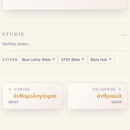
STUDIE
…
…
Notities laden…
Blue Letter Bible
↗
STEP Bible
↗
Bible Hub
↗
EXTERN
← VORIGE
VOLGENDE →
ἀνθομολογέομαι
ἀνθρακιά
G0437
G0439