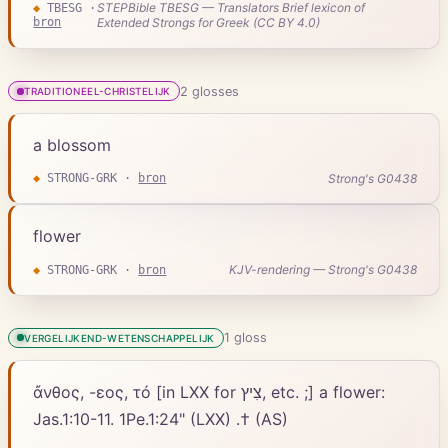
STEPBible TBESG — Translators Brief lexicon of
◆
TBESG
·
bron
Extended Strongs for Greek (CC BY 4.0)
2
gloss
es
TRADITIONEEL-CHRISTELIJK
a blossom
Strong's G0438
◆
STRONG-GRK
·
bron
flower
KJV-rendering — Strong's G0438
◆
STRONG-GRK
·
bron
1
gloss
VERGELIJKEND-WETENSCHAPPELIJK
ἄνθος, -εος, τό [in LXX for צִיץ, etc. ;] a flower:
Jas.1:10-11. 1Pe.1:24" (LXX) .† (AS)