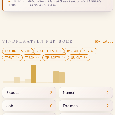
Abbott-Smith Manual Greek Lexicon via STEPBible
◆
TBESG
·
bron
TBESG (CC BY 4.0)
VINDPLAATSEN PER BOEK
60× totaal
LXX-RAHLFS
21
×
SINAITICUS
16
×
BYZ
4
×
KJV
4
×
TAGNT
4
×
TISCH
4
×
TR-SCRIV
4
×
SBLGNT
3
×
Exodus
Numeri
2
2
Job
Psalmen
6
2