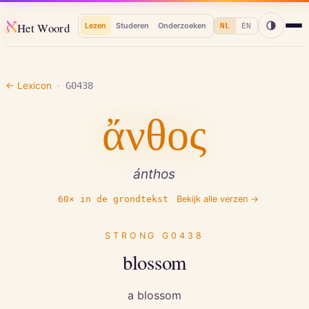
א
Het Woord
Lezen
Studeren
Onderzoeken
NL
EN
← Lexicon
·
G0438
ἄνθος
ánthos
60
× in de grondtekst
Bekijk alle verzen →
STRONG
G0438
blossom
a blossom