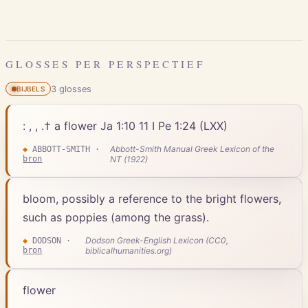
GLOSSES PER PERSPECTIEF
3
gloss
es
BIJBELS
: , , .† a flower Ja 1:10 11 I Pe 1:24 (LXX)
Abbott-Smith Manual Greek Lexicon of the
◆
ABBOTT-SMITH
·
bron
NT (1922)
bloom, possibly a reference to the bright flowers,
such as poppies (among the grass).
Dodson Greek-English Lexicon (CC0,
◆
DODSON
·
bron
biblicalhumanities.org)
flower