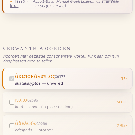
Abbott-Smith Manual Greek Lexicon via STEPBible
◆
TBESG
·
bron
TBESG (CC BY 4.0)
VERWANTE WOORDEN
Woorden met dezelfde consonantale wortel. Vink aan om hun
vindplaatsen mee te tellen.
ἀκατακάλυπτος
G0177
13
×
akatakályptos
—
unveiled
κατά
G2596
5666
×
katá
—
down (in place or time)
ἀδελφός
G0080
2795
×
adelphós
—
brother