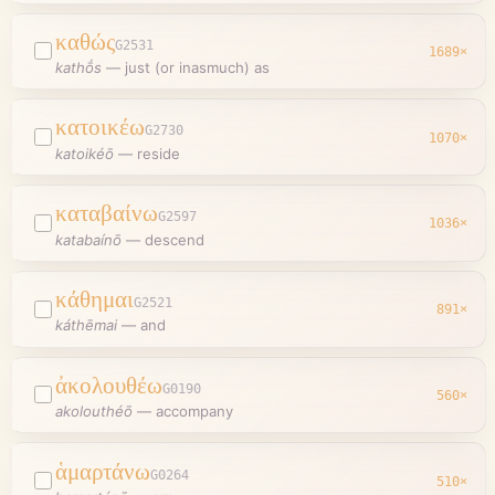
καθώς
G2531
1689
×
kathṓs
—
just (or inasmuch) as
κατοικέω
G2730
1070
×
katoikéō
—
reside
καταβαίνω
G2597
1036
×
katabaínō
—
descend
κάθημαι
G2521
891
×
káthēmai
—
and
ἀκολουθέω
G0190
560
×
akolouthéō
—
accompany
ἁμαρτάνω
G0264
510
×