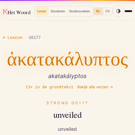
א
Het Woord
Lezen
Studeren
Onderzoeken
NL
EN
← Lexicon
·
G0177
ἀκατακάλυπτος
akatakályptos
13
× in de grondtekst
Bekijk alle verzen →
STRONG
G0177
unveiled
unveiled