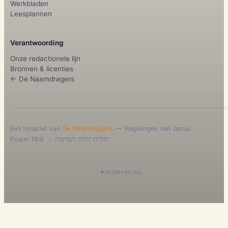
Werkbladen
Leesplannen
Verantwoording
Onze redactionele lijn
Bronnen & licenties
← De Naamdragers
Een initiatief van
De Naamdragers
— Volgelingen van Jezus
·
תורת יהוה תמימה
Psalm 19:8
vrijleven.nu