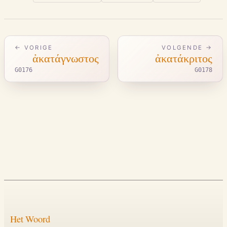
← VORIGE
VOLGENDE →
ἀκατάγνωστος
ἀκατάκριτος
G0176
G0178
Het Woord