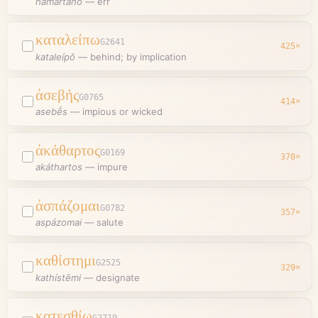
hamartánō
—
err
καταλείπω
G2641
425
×
kataleípō
—
behind; by implication
ἀσεβής
G0765
414
×
asebḗs
—
impious or wicked
ἀκάθαρτος
G0169
370
×
akáthartos
—
impure
ἀσπάζομαι
G0782
357
×
aspázomai
—
salute
καθίστημι
G2525
329
×
kathístēmi
—
designate
κατεσθίω