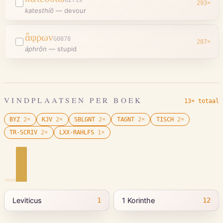
G2719
293
×
katesthíō
—
devour
ἄφρων
G0878
287
×
áphrōn
—
stupid
VINDPLAATSEN PER BOEK
13× totaal
BYZ
2
×
KJV
2
×
SBLGNT
2
×
TAGNT
2
×
TISCH
2
×
TR-SCRIV
2
×
LXX-RAHLFS
1
×
Leviticus
1 Korinthe
1
12