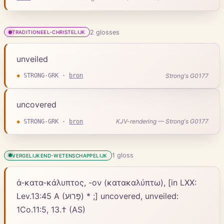
2
gloss
es
TRADITIONEEL-CHRISTELIJK
unveiled
Strong's G0177
◆
STRONG-GRK
·
bron
uncovered
KJV-rendering — Strong's G0177
◆
STRONG-GRK
·
bron
1
gloss
VERGELIJKEND-WETENSCHAPPELIJK
ἀ-κατα-κάλυπτος, -ον (κατακαλύπτω), [in LXX:
Lev.13:45 A (פָּרוּע) * ;] uncovered, unveiled:
1Co.11:5, 13.† (AS)