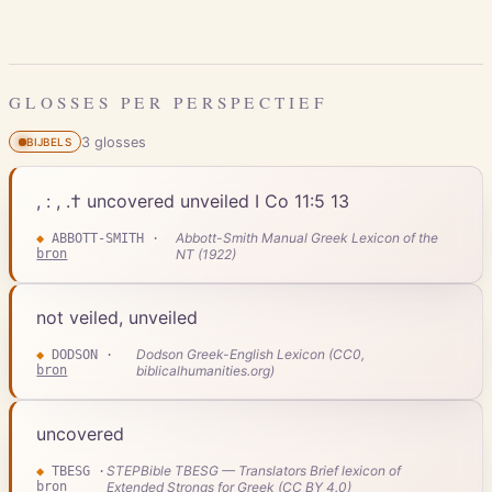
GLOSSES PER PERSPECTIEF
3
gloss
es
BIJBELS
, : , .† uncovered unveiled I Co 11:5 13
Abbott-Smith Manual Greek Lexicon of the
◆
ABBOTT-SMITH
·
bron
NT (1922)
not veiled, unveiled
Dodson Greek-English Lexicon (CC0,
◆
DODSON
·
bron
biblicalhumanities.org)
uncovered
STEPBible TBESG — Translators Brief lexicon of
◆
TBESG
·
bron
Extended Strongs for Greek (CC BY 4.0)