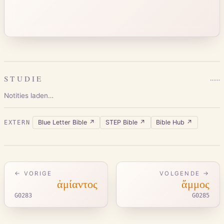
STUDIE
…
…
Notities laden…
Blue Letter Bible
↗
STEP Bible
↗
Bible Hub
↗
EXTERN
← VORIGE
VOLGENDE →
ἀμίαντος
ἄμμος
G0283
G0285