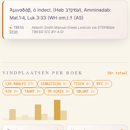
Ἀμιναδάβ, ὁ indecl. (Heb עַמִּינָדָב), Amminadab:
Mat.1:4, Luk.3:33 (WH om.).† (AS)
Abbott-Smith Manual Greek Lexicon via STEPBible
◆
TBESG
·
bron
TBESG (CC BY 4.0)
VINDPLAATSEN PER BOEK
50× totaal
LXX-RAHLFS
27
×
SINAITICUS
5
×
TISCH
4
×
BYZ
3
×
KJV
3
×
TAGNT
3
×
TR-SCRIV
3
×
SBLGNT
2
×