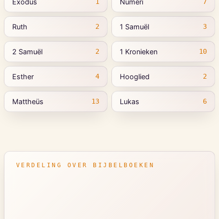
Exodus
Numeri
1
7
Ruth
1 Samuël
2
3
2 Samuël
1 Kronieken
2
10
Esther
Hooglied
4
2
Mattheüs
Lukas
13
6
VERDELING OVER BIJBELBOEKEN