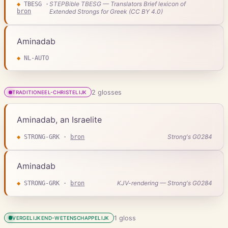
STEPBible TBESG — Translators Brief lexicon of
◆
TBESG
·
bron
Extended Strongs for Greek (CC BY 4.0)
Aminadab
◆
NL-AUTO
2
gloss
es
TRADITIONEEL-CHRISTELIJK
Aminadab, an Israelite
Strong's G0284
◆
STRONG-GRK
·
bron
Aminadab
KJV-rendering — Strong's G0284
◆
STRONG-GRK
·
bron
1
gloss
VERGELIJKEND-WETENSCHAPPELIJK