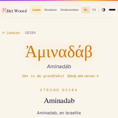
א
Het Woord
Lezen
Studeren
Onderzoeken
NL
EN
← Lexicon
·
G0284
Ἀμιναδάβ
Aminadáb
50
× in de grondtekst
Bekijk alle verzen →
STRONG
G0284
Aminadab
Aminadab, an Israelite