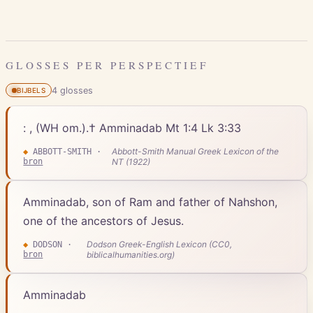
GLOSSES PER PERSPECTIEF
4
gloss
es
BIJBELS
: , (WH om.).† Amminadab Mt 1:4 Lk 3:33
Abbott-Smith Manual Greek Lexicon of the
◆
ABBOTT-SMITH
·
bron
NT (1922)
Amminadab, son of Ram and father of Nahshon,
one of the ancestors of Jesus.
Dodson Greek-English Lexicon (CC0,
◆
DODSON
·
bron
biblicalhumanities.org)
Amminadab