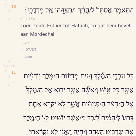
10
וַ/תֹּ֤אמֶר אֶסְתֵּר֙ לַ/הֲתָ֔ךְ וַ/תְּצַוֵּ֖/הוּ אֶֽל מָרְדֳּכָֽי־׃
∥
◇
STATEN
M
Toen zeide Esther tot Hatach, en gaf hem bevel
aan Mórdechai:
+ xref
↔ OT/NT
+ kantt.
⎘
\u229E
11
כָּל עַבְדֵ֣י הַ/מֶּ֡לֶךְ וְ/עַם מְדִינ֨וֹת הַ/מֶּ֜לֶךְ יֽוֹדְעִ֗ים
∥
◇
M
אֲשֶׁ֣ר כָּל אִ֣ישׁ וְ/אִשָּׁ֡ה אֲשֶׁ֣ר יָבֽוֹא אֶל הַ/מֶּלֶךְ֩
אֶל הֶ/חָצֵ֨ר הַ/פְּנִימִ֜ית אֲשֶׁ֣ר לֹֽא יִקָּרֵ֗א אַחַ֤ת
דָּת/וֹ֙ לְ/הָמִ֔ית לְ֠/בַד מֵ/אֲשֶׁ֨ר יֽוֹשִׁיט ל֥/וֹ הַ/מֶּ֛לֶךְ
אֶת שַׁרְבִ֥יט הַ/זָּהָ֖ב וְ/חָיָ֑ה וַ/אֲנִ֗י לֹ֤א נִקְרֵ֨אתי֙