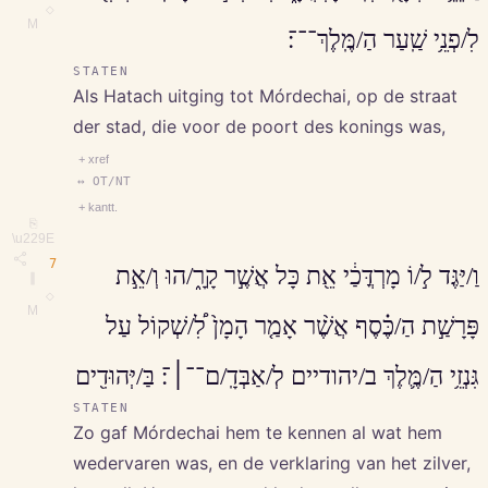
◇
M
לִ/פְנֵ֥י שַֽׁעַר הַ/מֶּֽלֶךְ־־־׃
STATEN
Als Hatach uitging tot Mórdechai, op de straat
der stad, die voor de poort des konings was,
+ xref
↔ OT/NT
+ kantt.
⎘
\u229E
7
וַ/יַּגֶּד ל֣/וֹ מָרְדֳּכַ֔י אֵ֖ת כָּל אֲשֶׁ֣ר קָרָ֑/הוּ וְ/אֵ֣ת
∥
◇
M
פָּרָשַׁ֣ת הַ/כֶּ֗סֶף אֲשֶׁ֨ר אָמַ֤ר הָמָן֙ לִ֠/שְׁקוֹל עַל
גִּנְזֵ֥י הַ/מֶּ֛לֶךְ ב/יהודיים לְ/אַבְּדָֽ/ם־־׀־׃ בַּ/יְּהוּדִ֖ים
STATEN
Zo gaf Mórdechai hem te kennen al wat hem
wedervaren was, en de verklaring van het zilver,