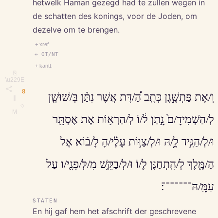
hetwelk Haman gezegd had te zullen wegen in
de schatten des konings, voor de Joden, om
dezelve om te brengen.
+ xref
↔ OT/NT
+ kantt.
⎘
\u229E
8
וְ/אֶת פַּתְשֶׁ֣גֶן כְּתָֽב הַ֠/דָּת אֲשֶׁר נִתַּ֨ן בְּ/שׁוּשָׁ֤ן
∥
◇
M
לְ/הַשְׁמִידָ/ם֙ נָ֣תַן ל֔/וֹ לְ/הַרְא֥וֹת אֶת אֶסְתֵּ֖ר
וּ/לְ/הַגִּ֣יד לָ֑/הּ וּ/לְ/צַוּ֣וֹת עָלֶ֗י/הָ לָ/ב֨וֹא אֶל
הַ/מֶּ֧לֶךְ לְ/הִֽתְחַנֶּן ל֛/וֹ וּ/לְ/בַקֵּ֥שׁ מִ/לְּ/פָנָ֖י/ו עַל
עַמָּֽ/הּ־־־־־־־׃
STATEN
En hij gaf hem het afschrift der geschrevene