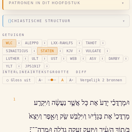
▾
PATRONEN IN DIT HOOFDSTUK
⟨⟩
CHIASTISCHE STRUCTUUR
▾
GETUIGEN
WLC
ALEPPO
LXX-RAHLFS
TAHOT
i
i
i
i
SINAITICUS
STATEN
KJV
VULGATE
i
i
i
i
LUTHER
ULT
UST
WEB
ASV
DARBY
i
i
i
i
i
i
YLT
JPS1917
i
i
INTERLINEAIR
TEKSTGROOTTE
DIFF
A
A
A
○ Gloss uit
Vergelijk 2 bronnen
−
+
1
וּ/מָרְדֳּכַ֗י יָדַע֙ אֶת כָּל אֲשֶׁ֣ר נַעֲשָׂ֔ה וַ/יִּקְרַ֤ע
מָרְדֳּכַי֙ אֶת בְּגָדָ֔י/ו וַ/יִּלְבַּ֥שׁ שַׂ֖ק וָ/אֵ֑פֶר וַ/יֵּצֵא֙
בְּ/ת֣וֹךְ הָ/עִ֔יר וַ/יִּזְעַ֛ק זְעָקָ֥ה גְדֹלָ֖ה וּ/מָרָֽה־־־׃