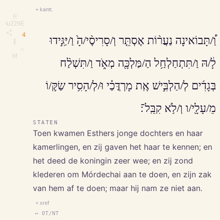
+ kantt.
⎘
\u229E
4
וַ֠/תָּבוֹאינָה נַעֲר֨וֹת אֶסְתֵּ֤ר וְ/סָרִיסֶ֨י/הָ֙ וַ/יַּגִּ֣ידוּ
∥
◇
M
לָ֔/הּ וַ/תִּתְחַלְחַ֥ל הַ/מַּלְכָּ֖ה מְאֹ֑ד וַ/תִּשְׁלַ֨ח
בְּגָדִ֜ים לְ/הַלְבִּ֣ישׁ אֶֽת מָרְדֳּכַ֗י וּ/לְ/הָסִ֥יר שַׂקּ֛/וֹ
מֵ/עָלָ֖י/ו וְ/לֹ֥א קִבֵּֽל־׃
STATEN
Toen kwamen Esthers jonge dochters en haar
kamerlingen, en zij gaven het haar te kennen; en
het deed de koningin zeer wee; en zij zond
klederen om Mórdechai aan te doen, en zijn zak
van hem af te doen; maar hij nam ze niet aan.
+ xref
↔ OT/NT