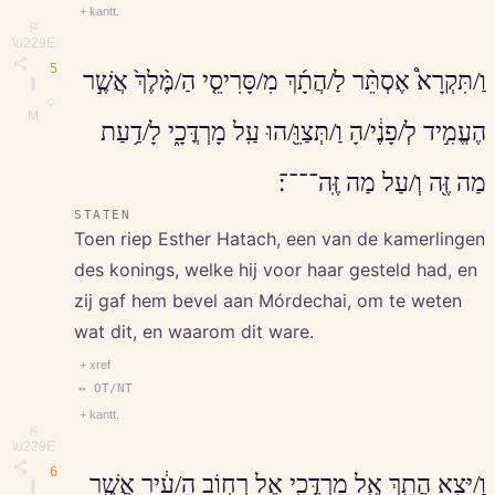
+ kantt.
⎘
\u229E
5
וַ/תִּקְרָא֩ אֶסְתֵּ֨ר לַ/הֲתָ֜ךְ מִ/סָּרִיסֵ֤י הַ/מֶּ֨לֶךְ֙ אֲשֶׁ֣ר
∥
◇
M
הֶעֱמִ֣יד לְ/פָנֶ֔י/הָ וַ/תְּצַוֵּ֖/הוּ עַֽל מָרְדֳּכָ֑י לָ/דַ֥עַת
מַה זֶּ֖ה וְ/עַל מַה זֶּֽה־־־־׃
STATEN
Toen riep Esther Hatach, een van de kamerlingen
des konings, welke hij voor haar gesteld had, en
zij gaf hem bevel aan Mórdechai, om te weten
wat dit, en waarom dit ware.
+ xref
↔ OT/NT
+ kantt.
⎘
\u229E
6
וַ/יֵּצֵ֥א הֲתָ֖ךְ אֶֽל מָרְדֳּכָ֑י אֶל רְח֣וֹב הָ/עִ֔יר אֲשֶׁ֖ר
∥