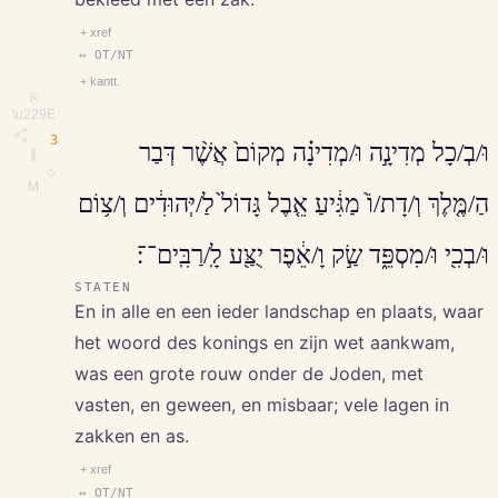
+ xref
↔ OT/NT
+ kantt.
⎘
\u229E
3
וּ/בְ/כָל מְדִינָ֣ה וּ/מְדִינָ֗ה מְקוֹם֙ אֲשֶׁ֨ר דְּבַר
∥
◇
M
הַ/מֶּ֤לֶךְ וְ/דָת/וֹ֙ מַגִּ֔יעַ אֵ֤בֶל גָּדוֹל֙ לַ/יְּהוּדִ֔ים וְ/צ֥וֹם
וּ/בְכִ֖י וּ/מִסְפֵּ֑ד שַׂ֣ק וָ/אֵ֔פֶר יֻצַּ֖ע לָֽ/רַבִּֽים־־׃
STATEN
En in alle en een ieder landschap en plaats, waar
het woord des konings en zijn wet aankwam,
was een grote rouw onder de Joden, met
vasten, en geween, en misbaar; vele lagen in
zakken en as.
+ xref
↔ OT/NT