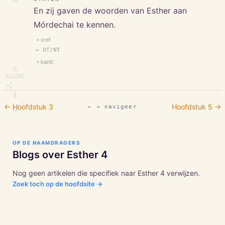
M
En zij gaven de woorden van Esther aan
Mórdechai te kennen.
+ xref
↔ OT/NT
+ kantt.
⎘
\u229E
∥
◇
← Hoofdstuk
3
Hoofdstuk
5
→
← → navigeer
M
OP DE NAAMDRAGERS
Blogs over
Esther
4
Nog geen artikelen die specifiek naar
Esther
4
verwijzen.
Zoek toch op de hoofdsite →