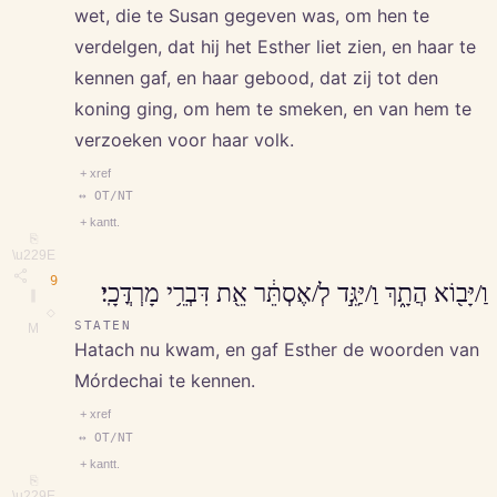
wet, die te Susan gegeven was, om hen te
verdelgen, dat hij het Esther liet zien, en haar te
kennen gaf, en haar gebood, dat zij tot den
koning ging, om hem te smeken, en van hem te
verzoeken voor haar volk.
+ xref
↔ OT/NT
+ kantt.
⎘
\u229E
9
וַ/יָּב֖וֹא הֲתָ֑ךְ וַ/יַּגֵּ֣ד לְ/אֶסְתֵּ֔ר אֵ֖ת דִּבְרֵ֥י מָרְדֳּכָֽי׃
∥
◇
STATEN
M
Hatach nu kwam, en gaf Esther de woorden van
Mórdechai te kennen.
+ xref
↔ OT/NT
+ kantt.
⎘
\u229E