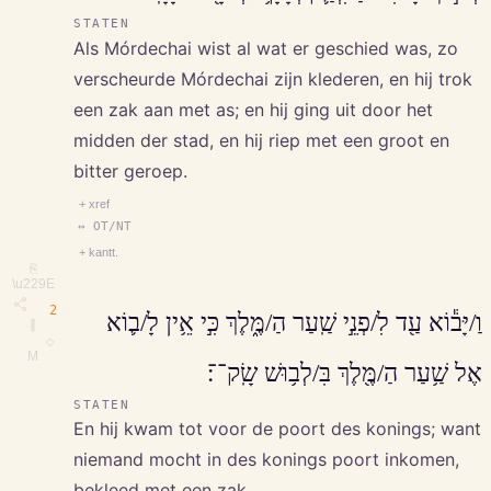
STATEN
Als Mórdechai wist al wat er geschied was, zo
verscheurde Mórdechai zijn klederen, en hij trok
een zak aan met as; en hij ging uit door het
midden der stad, en hij riep met een groot en
bitter geroep.
+ xref
↔ OT/NT
+ kantt.
⎘
\u229E
2
וַ/יָּב֕וֹא עַ֖ד לִ/פְנֵ֣י שַֽׁעַר הַ/מֶּ֑לֶךְ כִּ֣י אֵ֥ין לָ/ב֛וֹא
∥
◇
M
אֶל שַׁ֥עַר הַ/מֶּ֖לֶךְ בִּ/לְב֥וּשׁ שָֽׂק־־׃
STATEN
En hij kwam tot voor de poort des konings; want
niemand mocht in des konings poort inkomen,
bekleed met een zak.