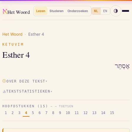
א
Het Woord
Lezen
Studeren
Onderzoeken
NL
EN
Het Woord
·
Esther
4
KETUVIM
Esther
4
אֶסְתֵּר
Ⓘ
OVER DEZE TEKST
▾
TEKSTSTATISTIEKEN
▾
HOOFDSTUKKEN (
15
)
← → TOETSEN
1
2
3
4
5
6
7
8
9
10
11
12
13
14
15