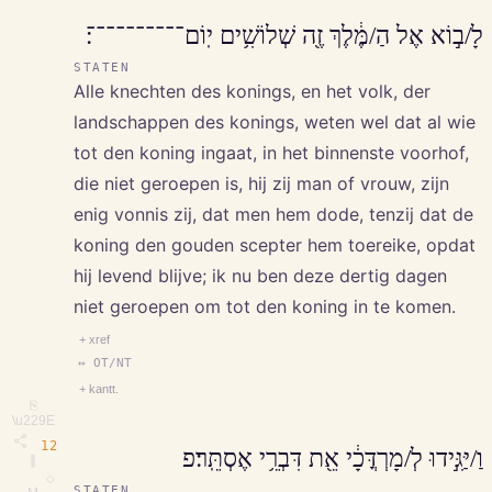
לָ/ב֣וֹא אֶל הַ/מֶּ֔לֶךְ זֶ֖ה שְׁלוֹשִׁ֥ים יֽוֹם־־־־־־־־־־׃
STATEN
Alle knechten des konings, en het volk, der
landschappen des konings, weten wel dat al wie
tot den koning ingaat, in het binnenste voorhof,
die niet geroepen is, hij zij man of vrouw, zijn
enig vonnis zij, dat men hem dode, tenzij dat de
koning den gouden scepter hem toereike, opdat
hij levend blijve; ik nu ben deze dertig dagen
niet geroepen om tot den koning in te komen.
+ xref
↔ OT/NT
+ kantt.
⎘
\u229E
12
וַ/יַּגִּ֣ידוּ לְ/מָרְדֳּכָ֔י אֵ֖ת דִּבְרֵ֥י אֶסְתֵּֽר׃פ
∥
◇
STATEN