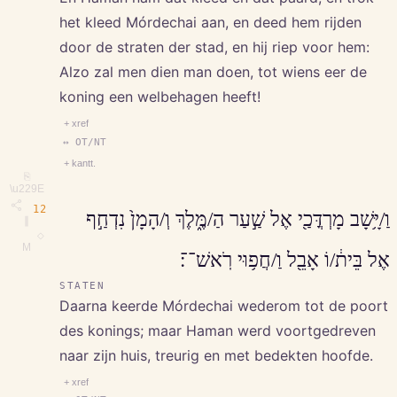
het kleed Mórdechai aan, en deed hem rijden
door de straten der stad, en hij riep voor hem:
Alzo zal men dien man doen, tot wiens eer de
koning een welbehagen heeft!
+ xref
↔ OT/NT
+ kantt.
⎘
\u229E
12
וַ/יָּ֥שָׁב מָרְדֳּכַ֖י אֶל שַׁ֣עַר הַ/מֶּ֑לֶךְ וְ/הָמָן֙ נִדְחַ֣ף
∥
◇
M
אֶל בֵּית֔/וֹ אָבֵ֖ל וַ/חֲפ֥וּי רֹֽאשׁ־־׃
STATEN
Daarna keerde Mórdechai wederom tot de poort
des konings; maar Haman werd voortgedreven
naar zijn huis, treurig en met bedekten hoofde.
+ xref