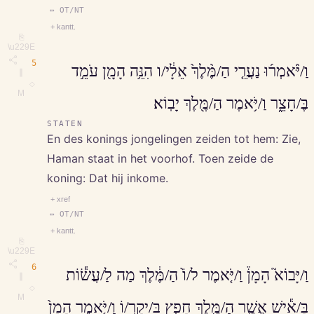
↔ OT/NT
+ kantt.
⎘
\u229E
5
וַ/יֹּ֨אמְר֜וּ נַעֲרֵ֤י הַ/מֶּ֨לֶךְ֙ אֵלָ֔י/ו הִנֵּ֥ה הָמָ֖ן עֹמֵ֣ד
∥
◇
M
בֶּ/חָצֵ֑ר וַ/יֹּ֥אמֶר הַ/מֶּ֖לֶךְ יָבֽוֹא׃
STATEN
En des konings jongelingen zeiden tot hem: Zie,
Haman staat in het voorhof. Toen zeide de
koning: Dat hij inkome.
+ xref
↔ OT/NT
+ kantt.
⎘
\u229E
6
וַ/יָּבוֹא֮ הָמָן֒ וַ/יֹּ֤אמֶר ל/וֹ֙ הַ/מֶּ֔לֶךְ מַה לַ/עֲשׂ֕וֹת
∥
◇
M
בָּ/אִ֕ישׁ אֲשֶׁ֥ר הַ/מֶּ֖לֶךְ חָפֵ֣ץ בִּ/יקָר֑/וֹ וַ/יֹּ֤אמֶר הָמָן֙