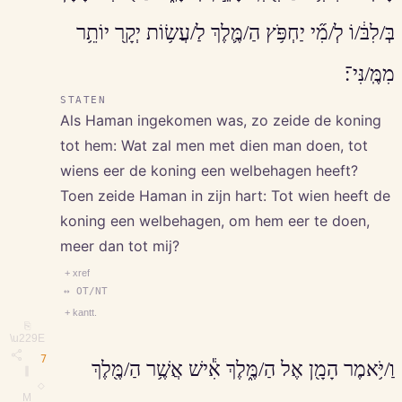
בְּ/לִבּ֔/וֹ לְ/מִ֞י יַחְפֹּ֥ץ הַ/מֶּ֛לֶךְ לַ/עֲשׂ֥וֹת יְקָ֖ר יוֹתֵ֥ר
מִמֶּֽ/נִּי־׃
STATEN
Als Haman ingekomen was, zo zeide de koning
tot hem: Wat zal men met dien man doen, tot
wiens eer de koning een welbehagen heeft?
Toen zeide Haman in zijn hart: Tot wien heeft de
koning een welbehagen, om hem eer te doen,
meer dan tot mij?
+ xref
↔ OT/NT
+ kantt.
⎘
\u229E
7
וַ/יֹּ֥אמֶר הָמָ֖ן אֶל הַ/מֶּ֑לֶךְ אִ֕ישׁ אֲשֶׁ֥ר הַ/מֶּ֖לֶךְ
∥
◇
M