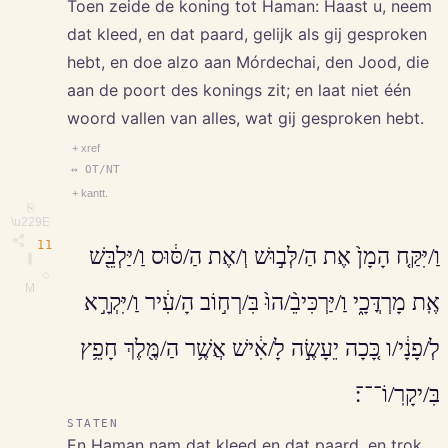
Toen zeide de koning tot Haman: Haast u, neem
dat kleed, en dat paard, gelijk als gij gesproken
hebt, en doe alzo aan Mórdechai, den Jood, die
aan de poort des konings zit; en laat niet één
woord vallen van alles, wat gij gesproken hebt.
+ xref
↔ OT/NT
+ kantt.
⎘
\u229E
11
וַ/יִּקַּ֤ח הָמָן֙ אֶת הַ/לְּב֣וּשׁ וְ/אֶת הַ/סּ֔וּס וַ/יַּלְבֵּ֖שׁ
∥
◇
M
אֶֽת מָרְדֳּכָ֑י וַ/יַּרְכִּיבֵ֨/הוּ֙ בִּ/רְח֣וֹב הָ/עִ֔יר וַ/יִּקְרָ֣א
לְ/פָנָ֔י/ו כָּ֚כָה יֵעָשֶׂ֣ה לָ/אִ֔ישׁ אֲשֶׁ֥ר הַ/מֶּ֖לֶךְ חָפֵ֥ץ
בִּ/יקָרֽ/וֹ־־־׃
STATEN
En Haman nam dat kleed en dat paard, en trok