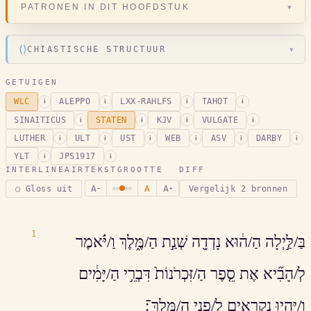
▾
PATRONEN IN DIT HOOFDSTUK
⟨⟩
CHIASTISCHE STRUCTUUR
▾
GETUIGEN
WLC
ALEPPO
LXX-RAHLFS
TAHOT
i
i
i
i
SINAITICUS
STATEN
KJV
VULGATE
i
i
i
i
LUTHER
ULT
UST
WEB
ASV
DARBY
i
i
i
i
i
i
YLT
JPS1917
i
i
INTERLINEAIR
TEKSTGROOTTE
DIFF
A
A
A
○ Gloss uit
Vergelijk 2 bronnen
−
+
1
בַּ/לַּ֣יְלָה הַ/ה֔וּא נָדְדָ֖ה שְׁנַ֣ת הַ/מֶּ֑לֶךְ וַ/יֹּ֗אמֶר
לְ/הָבִ֞יא אֶת סֵ֤פֶר הַ/זִּכְרֹנוֹת֙ דִּבְרֵ֣י הַ/יָּמִ֔ים
וַ/יִּהְי֥וּ נִקְרָאִ֖ים לִ/פְנֵ֥י הַ/מֶּֽלֶךְ־׃