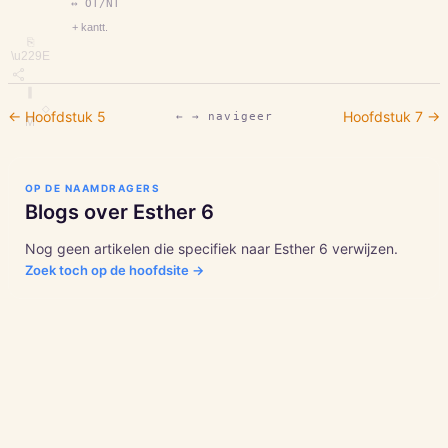
↔ OT/NT
+ kantt.
⎘
\u229E
∥
◇
← Hoofdstuk
5
Hoofdstuk
7
→
← → navigeer
M
OP DE NAAMDRAGERS
Blogs over
Esther
6
Nog geen artikelen die specifiek naar
Esther
6
verwijzen.
Zoek toch op de hoofdsite →