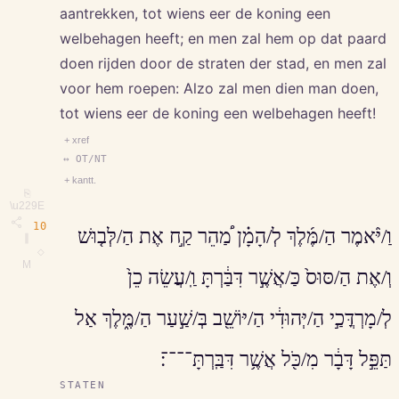
aantrekken, tot wiens eer de koning een
welbehagen heeft; en men zal hem op dat paard
doen rijden door de straten der stad, en men zal
voor hem roepen: Alzo zal men dien man doen,
tot wiens eer de koning een welbehagen heeft!
+ xref
↔ OT/NT
+ kantt.
⎘
\u229E
10
וַ/יֹּ֨אמֶר הַ/מֶּ֜לֶךְ לְ/הָמָ֗ן מַ֠הֵר קַ֣ח אֶת הַ/לְּב֤וּשׁ
∥
◇
M
וְ/אֶת הַ/סּוּס֙ כַּ/אֲשֶׁ֣ר דִּבַּ֔רְתָּ וַֽ/עֲשֵׂה כֵן֙
לְ/מָרְדֳּכַ֣י הַ/יְּהוּדִ֔י הַ/יּוֹשֵׁ֖ב בְּ/שַׁ֣עַר הַ/מֶּ֑לֶךְ אַל
תַּפֵּ֣ל דָּבָ֔ר מִ/כֹּ֖ל אֲשֶׁ֥ר דִּבַּֽרְתָּ־־־־׃
STATEN