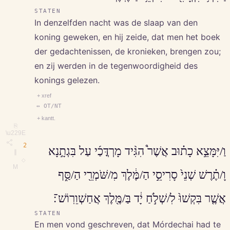
STATEN
In denzelfden nacht was de slaap van den
koning geweken, en hij zeide, dat men het boek
der gedachtenissen, de kronieken, brengen zou;
en zij werden in de tegenwoordigheid des
konings gelezen.
+ xref
↔ OT/NT
+ kantt.
⎘
\u229E
2
וַ/יִּמָּצֵ֣א כָת֗וּב אֲשֶׁר֩ הִגִּ֨יד מָרְדֳּכַ֜י עַל בִּגְתָ֣נָא
∥
◇
M
וָ/תֶ֗רֶשׁ שְׁנֵי֙ סָרִיסֵ֣י הַ/מֶּ֔לֶךְ מִ/שֹּׁמְרֵ֖י הַ/סַּ֑ף
אֲשֶׁ֤ר בִּקְשׁוּ֙ לִ/שְׁלֹ֣חַ יָ֔ד בַּ/מֶּ֖לֶךְ אֲחַשְׁוֵרֽוֹשׁ־׃
STATEN
En men vond geschreven, dat Mórdechai had te