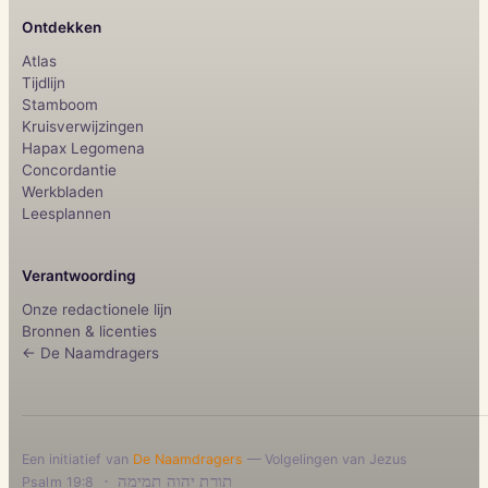
Ontdekken
Atlas
Tijdlijn
Stamboom
Kruisverwijzingen
Hapax Legomena
Concordantie
Werkbladen
Leesplannen
Verantwoording
Onze redactionele lijn
Bronnen & licenties
← De Naamdragers
Een initiatief van
De Naamdragers
— Volgelingen van Jezus
·
תורת יהוה תמימה
Psalm 19:8