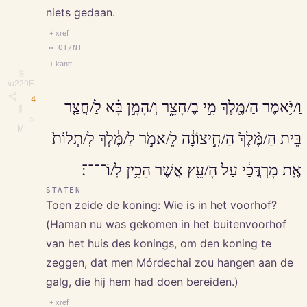
niets gedaan.
+ xref
↔ OT/NT
+ kantt.
⎘
\u229E
4
וַ/יֹּ֥אמֶר הַ/מֶּ֖לֶךְ מִ֣י בֶ/חָצֵ֑ר וְ/הָמָ֣ן בָּ֗א לַ/חֲצַ֤ר
∥
◇
M
בֵּית הַ/מֶּ֨לֶךְ֙ הַ/חִ֣יצוֹנָ֔ה לֵ/אמֹ֣ר לַ/מֶּ֔לֶךְ לִ/תְלוֹת֙
אֶֽת מָרְדֳּכַ֔י עַל הָ/עֵ֖ץ אֲשֶׁר הֵכִ֥ין לֽ/וֹ־־־־׃
STATEN
Toen zeide de koning: Wie is in het voorhof?
(Haman nu was gekomen in het buitenvoorhof
van het huis des konings, om den koning te
zeggen, dat men Mórdechai zou hangen aan de
galg, die hij hem had doen bereiden.)
+ xref