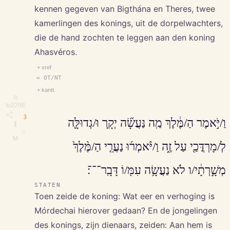
kennen gegeven van Bigthána en Theres, twee
kamerlingen des konings, uit de dorpelwachters,
die de hand zochten te leggen aan den koning
Ahasvéros.
+ xref
↔ OT/NT
+ kantt.
⎘
\u229E
3
וַ/יֹּ֣אמֶר הַ/מֶּ֔לֶךְ מַֽה נַּעֲשָׂ֞ה יְקָ֧ר וּ/גְדוּלָּ֛ה
∥
◇
M
לְ/מָרְדֳּכַ֖י עַל זֶ֑ה וַ/יֹּ֨אמְר֜וּ נַעֲרֵ֤י הַ/מֶּ֨לֶךְ֙
מְשָׁ֣רְתָ֔י/ו לֹא נַעֲשָׂ֥ה עִמּ֖/וֹ דָּבָֽר־־־׃
STATEN
Toen zeide de koning: Wat eer en verhoging is
Mórdechai hierover gedaan? En de jongelingen
des konings, zijn dienaars, zeiden: Aan hem is