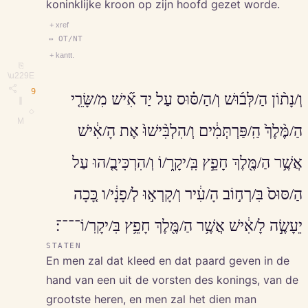
koninklijke kroon op zijn hoofd gezet worde.
+ xref
↔ OT/NT
+ kantt.
⎘
\u229E
9
וְ/נָת֨וֹן הַ/לְּב֜וּשׁ וְ/הַ/סּ֗וּס עַל יַד אִ֞ישׁ מִ/שָּׂרֵ֤י
∥
◇
M
הַ/מֶּ֨לֶךְ֙ הַֽ/פַּרְתְּמִ֔ים וְ/הִלְבִּ֨ישׁוּ֙ אֶת הָ/אִ֔ישׁ
אֲשֶׁ֥ר הַ/מֶּ֖לֶךְ חָפֵ֣ץ בִּֽ/יקָר֑/וֹ וְ/הִרְכִּיבֻ֤/הוּ עַל
הַ/סּוּס֙ בִּ/רְח֣וֹב הָ/עִ֔יר וְ/קָרְא֣וּ לְ/פָנָ֔י/ו כָּ֚כָה
יֵעָשֶׂ֣ה לָ/אִ֔ישׁ אֲשֶׁ֥ר הַ/מֶּ֖לֶךְ חָפֵ֥ץ בִּ/יקָרֽ/וֹ־־־־׃
STATEN
En men zal dat kleed en dat paard geven in de
hand van een uit de vorsten des konings, van de
grootste heren, en men zal het dien man