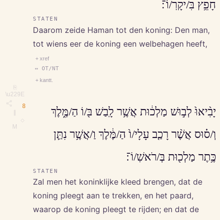
חָפֵ֥ץ בִּ/יקָרֽ/וֹ־׃
STATEN
Daarom zeide Haman tot den koning: Den man,
tot wiens eer de koning een welbehagen heeft,
+ xref
↔ OT/NT
+ kantt.
⎘
\u229E
8
יָבִ֨יאוּ֙ לְב֣וּשׁ מַלְכ֔וּת אֲשֶׁ֥ר לָֽבַשׁ בּ֖/וֹ הַ/מֶּ֑לֶךְ
∥
◇
M
וְ/ס֗וּס אֲשֶׁ֨ר רָכַ֤ב עָלָי/ו֙ הַ/מֶּ֔לֶךְ וַ/אֲשֶׁ֥ר נִתַּ֛ן
כֶּ֥תֶר מַלְכ֖וּת בְּ/רֹאשֽׁ/וֹ־׃
STATEN
Zal men het koninklijke kleed brengen, dat de
koning pleegt aan te trekken, en het paard,
waarop de koning pleegt te rijden; en dat de