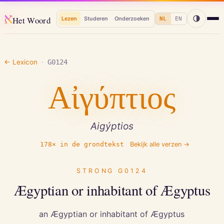
א
Het Woord
Lezen
Studeren
Onderzoeken
NL
EN
← Lexicon
·
G0124
Αἰγύπτιος
Aigýptios
178
× in de grondtekst
Bekijk alle verzen →
STRONG
G0124
Ægyptian or inhabitant of Ægyptus
an Ægyptian or inhabitant of Ægyptus