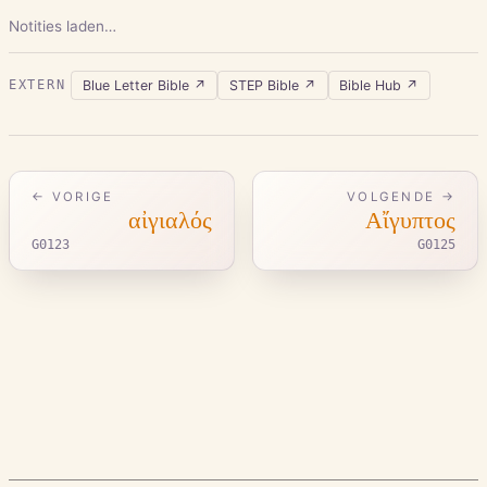
Notities laden…
Blue Letter Bible
↗
STEP Bible
↗
Bible Hub
↗
EXTERN
← VORIGE
VOLGENDE →
αἰγιαλός
Αἴγυπτος
G0123
G0125