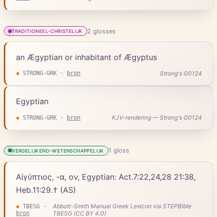
2
gloss
es
TRADITIONEEL-CHRISTELIJK
an Ægyptian or inhabitant of Ægyptus
Strong's G0124
◆
STRONG-GRK
·
bron
Egyptian
KJV-rendering — Strong's G0124
◆
STRONG-GRK
·
bron
1
gloss
VERGELIJKEND-WETENSCHAPPELIJK
Αἰγύπτιος, -α, ον, Egyptian: Act.7:22,24,28 21:38,
Heb.11:29.† (AS)
Abbott-Smith Manual Greek Lexicon via STEPBible
◆
TBESG
·
bron
TBESG (CC BY 4.0)