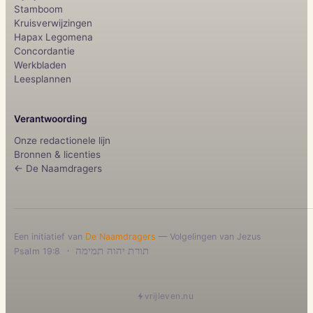
Stamboom
Kruisverwijzingen
Hapax Legomena
Concordantie
Werkbladen
Leesplannen
Verantwoording
Onze redactionele lijn
Bronnen & licenties
← De Naamdragers
Een initiatief van
De Naamdragers
— Volgelingen van Jezus
·
תורת יהוה תמימה
Psalm 19:8
vrijleven.nu