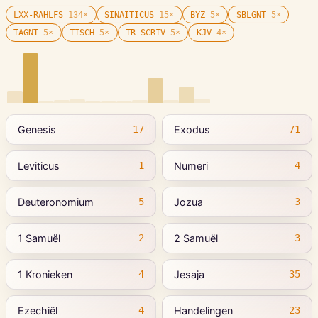
LXX-RAHLFS
134
×
SINAITICUS
15
×
BYZ
5
×
SBLGNT
5
×
TAGNT
5
×
TISCH
5
×
TR-SCRIV
5
×
KJV
4
×
Genesis
Exodus
17
71
Leviticus
Numeri
1
4
Deuteronomium
Jozua
5
3
1 Samuël
2 Samuël
2
3
1 Kronieken
Jesaja
4
35
Ezechiël
Handelingen
4
23