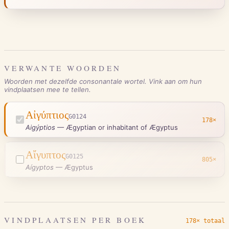
VERWANTE WOORDEN
Woorden met dezelfde consonantale wortel. Vink aan om hun
vindplaatsen mee te tellen.
Αἰγύπτιος
G0124
178
×
Aigýptios
—
Ægyptian or inhabitant of Ægyptus
Αἴγυπτος
G0125
805
×
Aígyptos
—
Ægyptus
VINDPLAATSEN PER BOEK
178× totaal