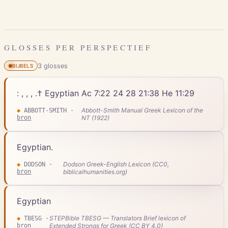
GLOSSES PER PERSPECTIEF
3
gloss
es
BIJBELS
: , , , .† Egyptian Ac 7:22 24 28 21:38 He 11:29
Abbott-Smith Manual Greek Lexicon of the
◆
ABBOTT-SMITH
·
bron
NT (1922)
Egyptian.
Dodson Greek-English Lexicon (CC0,
◆
DODSON
·
bron
biblicalhumanities.org)
Egyptian
STEPBible TBESG — Translators Brief lexicon of
◆
TBESG
·
bron
Extended Strongs for Greek (CC BY 4.0)