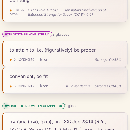
be fitting
STEPBible TBESG — Translators Brief lexicon of
◆
TBESG
·
bron
Extended Strongs for Greek (CC BY 4.0)
2
gloss
es
TRADITIONEEL-CHRISTELIJK
to attain to, i.e. (figuratively) be proper
Strong's G0433
◆
STRONG-GRK
·
bron
convenient, be fit
KJV-rendering — Strong's G0433
◆
STRONG-GRK
·
bron
1
gloss
VERGELIJKEND-WETENSCHAPPELIJK
ἀν-ήκω (ἀνά, ἥκω), [in LXX: Jos.23:14 (בּוֹא),
1Ki.27:8, Sir. prol.10, 1, 2 Mac6* ;] prop., to have