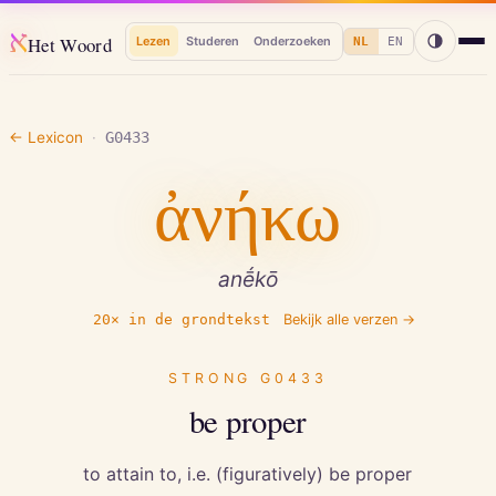
א
Het Woord
Lezen
Studeren
Onderzoeken
NL
EN
← Lexicon
·
G0433
ἀνήκω
anḗkō
20
× in de grondtekst
Bekijk alle verzen →
STRONG
G0433
be proper
to attain to, i.e. (figuratively) be proper