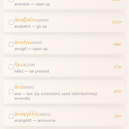
anístēmi
—
raise up
ἀναβαίνω
G0305
1165
×
anabaínō
—
go up
ἀνοίγω
G0455
606
×
anoígō
—
open up
ἥκω
G2240
473
×
hḗkō
—
be present
ἀνά
G0303
455
×
aná
—
but (by extension) used (distributively)
severally
ἀναγγέλλω
G0312
393
×
anangéllō
—
announce