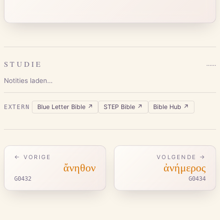
STUDIE
…
…
Notities laden…
Blue Letter Bible
↗
STEP Bible
↗
Bible Hub
↗
EXTERN
← VORIGE
VOLGENDE →
ἄνηθον
ἀνήμερος
G0432
G0434