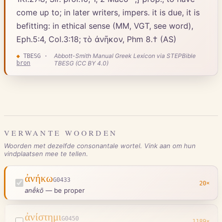
come up to; in later writers, impers. it is due, it is
befitting: in ethical sense (MM, VGT, see word),
Eph.5:4, Col.3:18; τὸ ἀνῆκον, Phm 8.† (AS)
Abbott-Smith Manual Greek Lexicon via STEPBible
◆
TBESG
·
bron
TBESG (CC BY 4.0)
VERWANTE WOORDEN
Woorden met dezelfde consonantale wortel. Vink aan om hun
vindplaatsen mee te tellen.
ἀνήκω
G0433
20
×
anḗkō
—
be proper
ἀνίστημι
G0450
1189
×