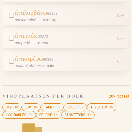
ἀναλαμβάνω
G0353
160
×
analambánō
—
take up
ἀναπαύω
G0373
157
×
anapaúō
—
repose
ἀναστρέφω
G0390
153
×
anastréphō
—
remain
VINDPLAATSEN PER BOEK
20× totaal
BYZ
3
×
KJV
3
×
TAGNT
3
×
TISCH
3
×
TR-SCRIV
3
×
LXX-RAHLFS
2
×
SBLGNT
2
×
SINAITICUS
1
×