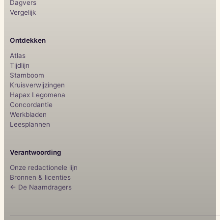
Dagvers
Vergelijk
Ontdekken
Atlas
Tijdlijn
Stamboom
Kruisverwijzingen
Hapax Legomena
Concordantie
Werkbladen
Leesplannen
Verantwoording
Onze redactionele lijn
Bronnen & licenties
← De Naamdragers