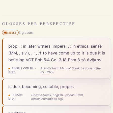
GLOSSES PER PERSPECTIEF
3
gloss
es
BIJBELS
prop., ; in later writers, impers. , : in ethical sense
(MM, , s.v.), , ; , .† to have come up to it is due it is
befitting VGT Eph 5:4 Col 3:18 Phm 8 τὸ ἀνῆκον
Abbott-Smith Manual Greek Lexicon of the
◆
ABBOTT-SMITH
·
bron
NT (1922)
is due, becoming, suitable, proper.
Dodson Greek-English Lexicon (CC0,
◆
DODSON
·
bron
biblicalhumanities.org)