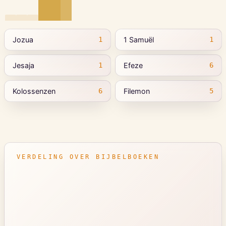
Jozua
1 Samuël
1
1
Jesaja
Efeze
1
6
Kolossenzen
Filemon
6
5
VERDELING OVER BIJBELBOEKEN