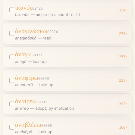
ἱκανός
G2425
354
×
hikanós
—
ample (in amount) or fit
ἀναγινώσκω
G0314
270
×
anaginṓskō
—
read
ἀνάγω
G0321
257
×
anágō
—
lead up
ἀναφέρω
G0399
215
×
anaphérō
—
take up
ἀναιρέω
G0337
203
×
anairéō
—
adopt; by implication
ἀναβλέπω
G0308
160
×
anablépō
—
look up