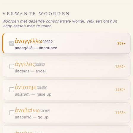
VERWANTE WOORDEN
Woorden met dezelfde consonantale wortel. Vink aan om hun
vindplaatsen mee te tellen.
ἀναγγέλλω
G0312
393
×
anangéllō
—
announce
ἄγγελος
G0032
1387
×
ángelos
—
angel
ἀνίστημι
G0450
1189
×
anístēmi
—
raise up
ἀναβαίνω
G0305
1165
×
anabaínō
—
go up