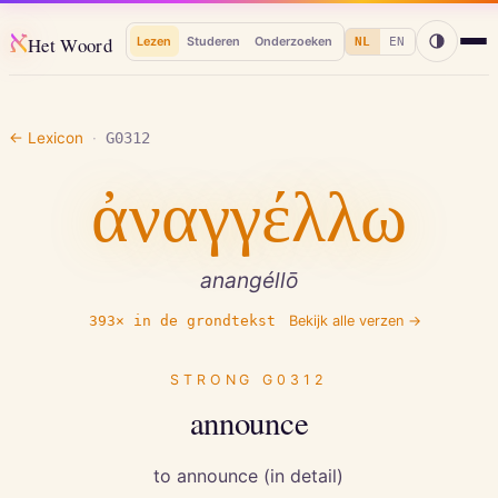
א
Het Woord
Lezen
Studeren
Onderzoeken
NL
EN
← Lexicon
·
G0312
ἀναγγέλλω
anangéllō
393
× in de grondtekst
Bekijk alle verzen →
STRONG
G0312
announce
to announce (in detail)