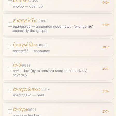
ἀνοίγω
G0455
606
×
anoígō
—
open up
εὐαγγελίζω
G2097
540
×
euangelízō
—
announce good news ("evangelize")
especially the gospel
ἀπαγγέλλω
G0518
491
×
apangéllō
—
announce
ἀνά
G0303
455
×
aná
—
but (by extension) used (distributively)
severally
ἀναγινώσκω
G0314
270
×
anaginṓskō
—
read
ἀνάγω
G0321
257
×
anágō
—
lead up