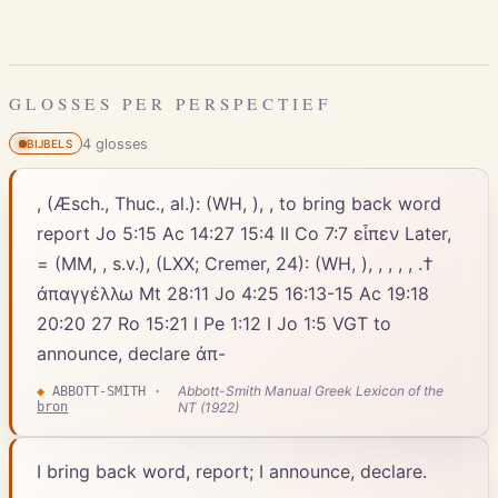
GLOSSES PER PERSPECTIEF
4
gloss
es
BIJBELS
, (Æsch., Thuc., al.): (WH, ), , to bring back word
report Jo 5:15 Ac 14:27 15:4 II Co 7:7 εἶπεν Later,
= (MM, , s.v.), (LXX; Cremer, 24): (WH, ), , , , , .†
ἀπαγγέλλω Mt 28:11 Jo 4:25 16:13-15 Ac 19:18
20:20 27 Ro 15:21 I Pe 1:12 I Jo 1:5 VGT to
announce, declare ἀπ-
Abbott-Smith Manual Greek Lexicon of the
◆
ABBOTT-SMITH
·
bron
NT (1922)
I bring back word, report; I announce, declare.