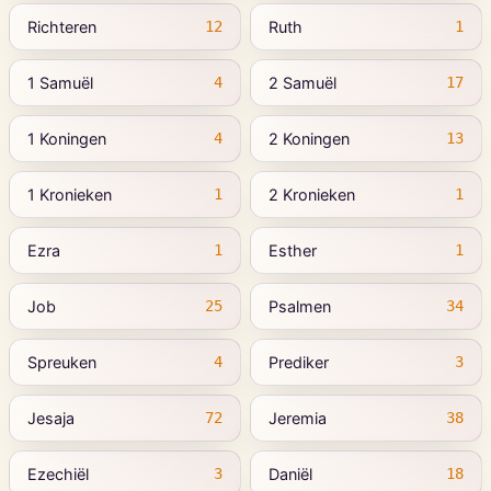
Richteren
Ruth
12
1
1 Samuël
2 Samuël
4
17
1 Koningen
2 Koningen
4
13
1 Kronieken
2 Kronieken
1
1
Ezra
Esther
1
1
Job
Psalmen
25
34
Spreuken
Prediker
4
3
Jesaja
Jeremia
72
38
Ezechiël
Daniël
3
18