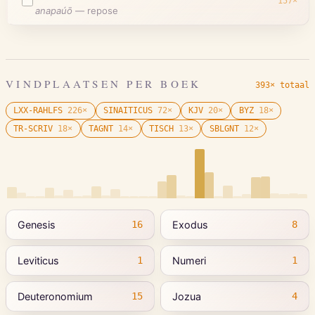
157
×
anapaúō
—
repose
VINDPLAATSEN PER BOEK
393× totaal
LXX-RAHLFS
226
×
SINAITICUS
72
×
KJV
20
×
BYZ
18
×
TR-SCRIV
18
×
TAGNT
14
×
TISCH
13
×
SBLGNT
12
×
Genesis
Exodus
16
8
Leviticus
Numeri
1
1
Deuteronomium
Jozua
15
4