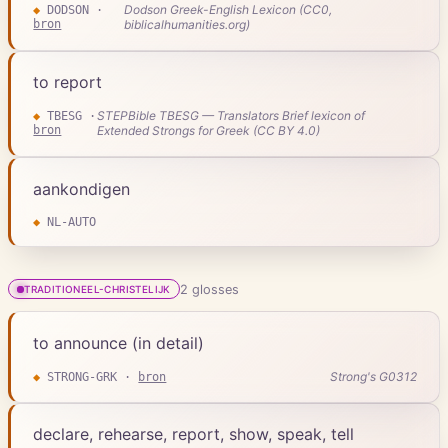
Dodson Greek-English Lexicon (CC0,
◆
DODSON
·
bron
biblicalhumanities.org)
to report
STEPBible TBESG — Translators Brief lexicon of
◆
TBESG
·
bron
Extended Strongs for Greek (CC BY 4.0)
aankondigen
◆
NL-AUTO
2
gloss
es
TRADITIONEEL-CHRISTELIJK
to announce (in detail)
Strong's G0312
◆
STRONG-GRK
·
bron
declare, rehearse, report, show, speak, tell