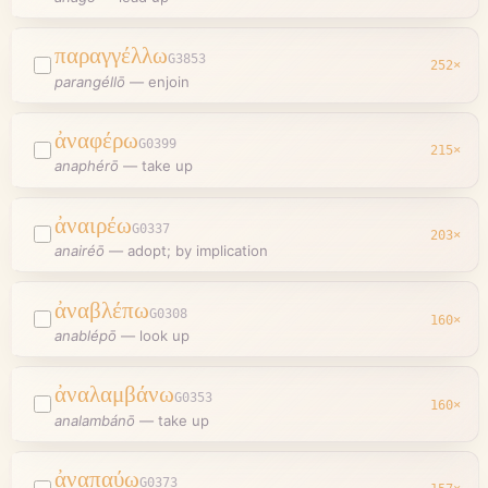
παραγγέλλω
G3853
252
×
parangéllō
—
enjoin
ἀναφέρω
G0399
215
×
anaphérō
—
take up
ἀναιρέω
G0337
203
×
anairéō
—
adopt; by implication
ἀναβλέπω
G0308
160
×
anablépō
—
look up
ἀναλαμβάνω
G0353
160
×
analambánō
—
take up
ἀναπαύω
G0373