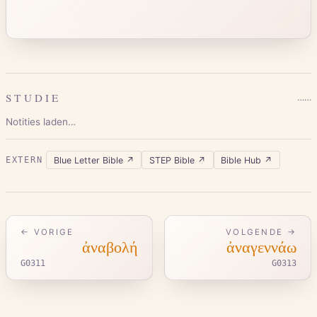
STUDIE
…
…
Notities laden…
Blue Letter Bible
↗
STEP Bible
↗
Bible Hub
↗
EXTERN
← VORIGE
VOLGENDE →
ἀναβολή
ἀναγεννάω
G0311
G0313