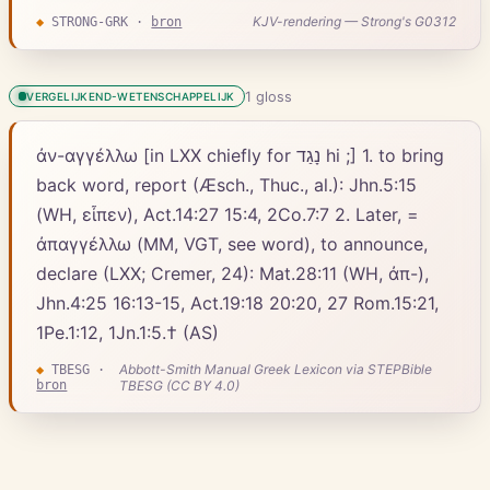
KJV-rendering — Strong's G0312
◆
STRONG-GRK
·
bron
1
gloss
VERGELIJKEND-WETENSCHAPPELIJK
ἀν-αγγέλλω [in LXX chiefly for נָגַד hi ;] 1. to bring
back word, report (Æsch., Thuc., al.): Jhn.5:15
(WH, εἶπεν), Act.14:27 15:4, 2Co.7:7 2. Later, =
ἀπαγγέλλω (MM, VGT, see word), to announce,
declare (LXX; Cremer, 24): Mat.28:11 (WH, ἀπ-),
Jhn.4:25 16:13-15, Act.19:18 20:20, 27 Rom.15:21,
1Pe.1:12, 1Jn.1:5.† (AS)
Abbott-Smith Manual Greek Lexicon via STEPBible
◆
TBESG
·
bron
TBESG (CC BY 4.0)