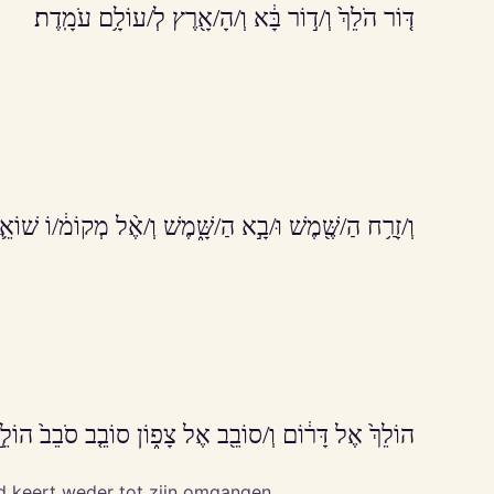
דּ֤וֹר הֹלֵךְ֙ וְ/ד֣וֹר בָּ֔א וְ/הָ/אָ֖רֶץ לְ/עוֹלָ֥ם עֹמָֽדֶת׃
וְ/זָרַ֥ח הַ/שֶּׁ֖מֶשׁ וּ/בָ֣א הַ/שָּׁ֑מֶשׁ וְ/אֶ֨ל מְקוֹמ֔/וֹ שׁוֹאֵ֛
הוֹלֵךְ֙ אֶל דָּר֔וֹם וְ/סוֹבֵ֖ב אֶל צָפ֑וֹן סוֹבֵ֤ב סֹבֵב֙ הוֹלֵ֣
nd keert weder tot zijn omgangen.