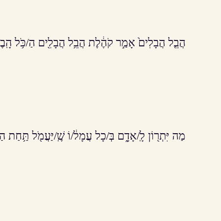
הֲבֵ֤ל הֲבָלִים֙ אָמַ֣ר קֹהֶ֔לֶת הֲבֵ֥ל הֲבָלִ֖ים הַ/כֹּ֥ל הָֽבֶל
מַה יִּתְר֖וֹן לָֽ/אָדָ֑ם בְּ/כָל עֲמָל֔/וֹ שֶֽׁ/יַּעֲמֹ֖ל תַּ֥חַת הַ