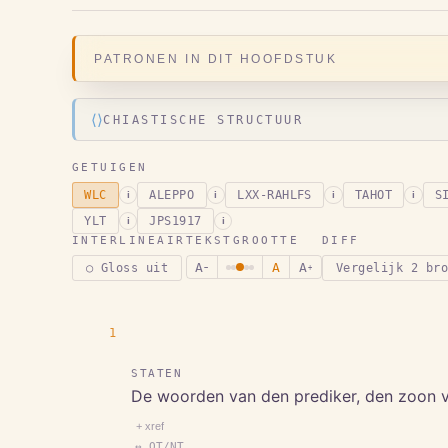
PATRONEN IN DIT HOOFDSTUK
⟨⟩
CHIASTISCHE STRUCTUUR
GETUIGEN
WLC
ALEPPO
LXX-RAHLFS
TAHOT
S
i
i
i
i
YLT
JPS1917
i
i
INTERLINEAIR
TEKSTGROOTTE
DIFF
A
A
A
○ Gloss uit
Vergelijk 2 br
−
+
1
STATEN
De woorden van den prediker, den zoon v
+ xref
↔ OT/NT