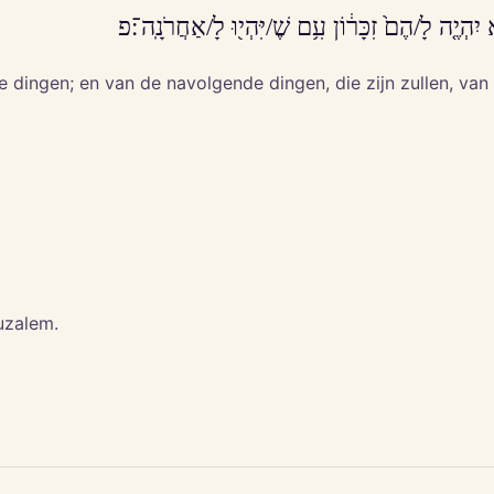
 יִהְיֶ֤ה לָ/הֶם֙ זִכָּר֔וֹן עִ֥ם שֶׁ/יִּהְי֖וּ לָ/אַחֲרֹנָֽה־׃פ
dingen; en van de navolgende dingen, die zijn zullen, van 
ruzalem.