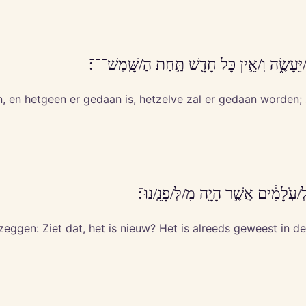
/יֵּעָשֶׂ֑ה וְ/אֵ֥ין כָּל חָדָ֖שׁ תַּ֥חַת הַ/שָּֽׁמֶשׁ־־־׃
jn, en hetgeen er gedaan is, hetzelve zal er gedaan worden;
/עֹֽלָמִ֔ים אֲשֶׁ֥ר הָיָ֖ה מִ/לְּ/פָנֵֽ/נוּ־׃
eggen: Ziet dat, het is nieuw? Het is alreeds geweest in d