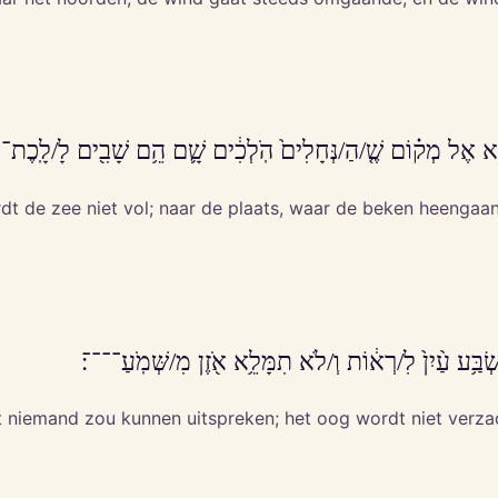
ָלֵ֑א אֶל מְק֗וֹם שֶׁ֤/הַ/נְּחָלִים֙ הֹֽלְכִ֔ים שָׁ֛ם הֵ֥ם שָׁבִ֖ים לָ/לָֽכֶת־־
dt de zee niet vol; naar de plaats, waar de beken heengaa
בַּ֥ע עַ֨יִן֙ לִ/רְא֔וֹת וְ/לֹא תִמָּלֵ֥א אֹ֖זֶן מִ/שְּׁמֹֽעַ־־־־׃
niemand zou kunnen uitspreken; het oog wordt niet verzad