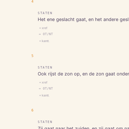
4
STATEN
Het ene geslacht gaat, en het andere ges
+ xref
↔ OT/NT
+ kantt.
5
STATEN
Ook rijst de zon op, en de zon gaat onder, 
+ xref
↔ OT/NT
+ kantt.
6
STATEN
Zij gaat naar het zuiden, en zij gaat om