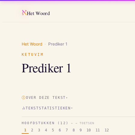
א
Het Woord
Het Woord
·
Prediker
1
KETUVIM
Prediker
1
Ⓘ
OVER DEZE TEKST
▾
TEKSTSTATISTIEKEN
▾
HOOFDSTUKKEN (
12
)
← → TOETSEN
1
2
3
4
5
6
7
8
9
10
11
12