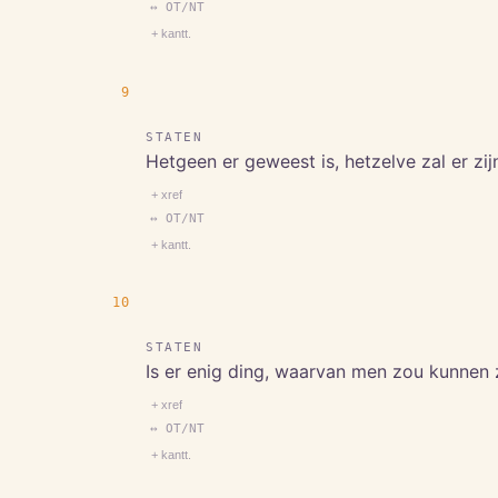
↔ OT/NT
+ kantt.
9
STATEN
Hetgeen er geweest is, hetzelve zal er zi
+ xref
↔ OT/NT
+ kantt.
10
STATEN
Is er enig ding, waarvan men zou kunnen z
+ xref
↔ OT/NT
+ kantt.