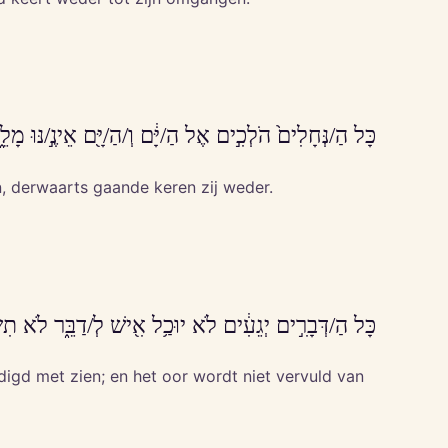
כָּל הַ/נְּחָלִים֙ הֹלְכִ֣ים אֶל הַ/יָּ֔ם וְ/הַ/יָּ֖ם אֵינֶ֣/נּוּ מ
n, derwaarts gaande keren zij weder.
כָּל הַ/דְּבָרִ֣ים יְגֵעִ֔ים לֹא יוּכַ֥ל אִ֖ישׁ לְ/דַבֵּ֑ר לֹא תִשְׂ
igd met zien; en het oor wordt niet vervuld van