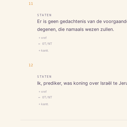
11
STATEN
Er is geen gedachtenis van de voorgaande 
degenen, die namaals wezen zullen.
+ xref
↔ OT/NT
+ kantt.
12
STATEN
Ik, prediker, was koning over Israël te Je
+ xref
↔ OT/NT
+ kantt.