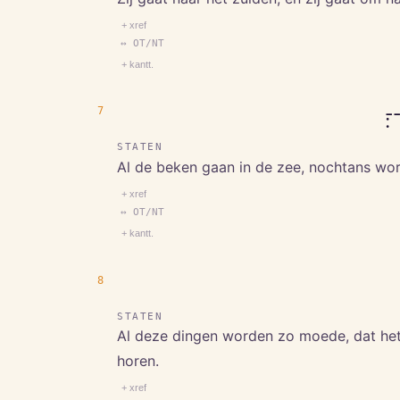
+ xref
↔ OT/NT
+ kantt.
7
־׃
STATEN
Al de beken gaan in de zee, nochtans wor
+ xref
↔ OT/NT
+ kantt.
8
STATEN
Al deze dingen worden zo moede, dat het 
horen.
+ xref