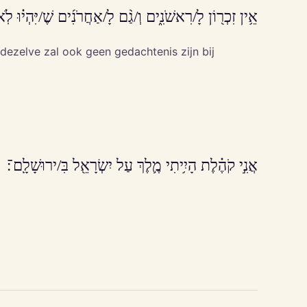
אֵ֥ין זִכְר֖וֹן לָ/רִאשֹׁנִ֑ים וְ/גַ֨ם לָ/אַחֲרֹנִ֜ים שֶׁ/יִּהְי֗וּ לֹֽא
dezelve zal ook geen gedachtenis zijn bij
אֲנִ֣י קֹהֶ֗לֶת הָיִ֥יתִי מֶ֛לֶךְ עַל יִשְׂרָאֵ֖ל בִּ/ירוּשָׁלִָֽם־׃