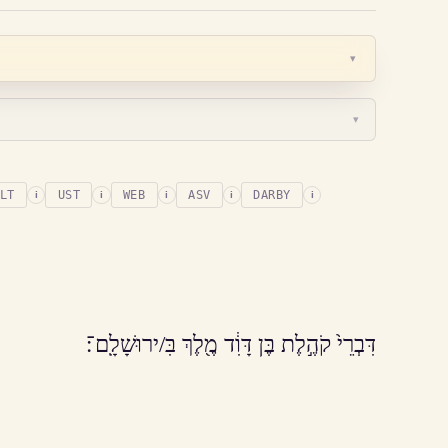
▾
▾
LT
UST
WEB
ASV
DARBY
i
i
i
i
i
דִּבְרֵי֙ קֹהֶ֣לֶת בֶּן דָּוִ֔ד מֶ֖לֶךְ בִּ/ירוּשָׁלִָֽם־׃