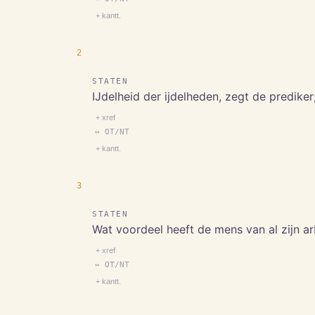
+ kantt.
2
STATEN
IJdelheid der ijdelheden, zegt de prediker; 
+ xref
↔ OT/NT
+ kantt.
3
STATEN
Wat voordeel heeft de mens van al zijn ar
+ xref
↔ OT/NT
+ kantt.