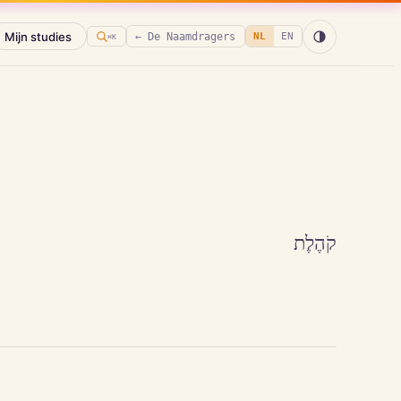
Mijn studies
← De Naamdragers
NL
EN
⌘K
קֹהֶלֶת