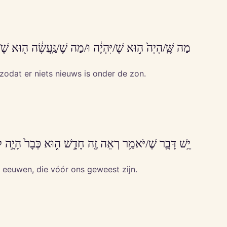
מַה שֶּֽׁ/הָיָה֙ ה֣וּא שֶׁ/יִּהְיֶ֔ה וּ/מַה שֶׁ/נַּֽעֲשָׂ֔ה ה֖וּא שֶׁ
 zodat er niets nieuws is onder de zon.
יֵ֥שׁ דָּבָ֛ר שֶׁ/יֹּאמַ֥ר רְאֵה זֶ֖ה חָדָ֣שׁ ה֑וּא כְּבָר֙ הָיָ֣ה לְ
e eeuwen, die vóór ons geweest zijn.