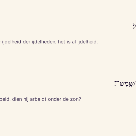
׃
ijdelheid der ijdelheden, het is al ijdelheid.
/שָּֽׁמֶשׁ־־׃
beid, dien hij arbeidt onder de zon?