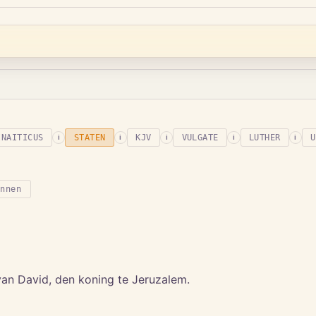
INAITICUS
STATEN
KJV
VULGATE
LUTHER
U
i
i
i
i
i
onnen
an David, den koning te Jeruzalem.