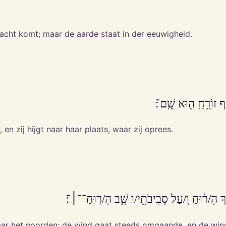
lacht komt; maar de aarde staat in der eeuwigheid.
ף זוֹרֵ֥חַֽ ה֖וּא שָֽׁם־׃
en zij hijgt naar haar plaats, waar zij oprees.
ךְ הָ/ר֔וּחַ וְ/עַל סְבִיבֹתָ֖י/ו שָׁ֥ב הָ/רֽוּחַ־־׀־׃
 naar het noorden; de wind gaat steeds omgaande, en de wi