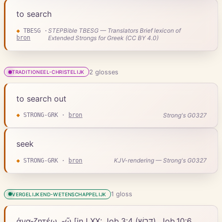
to search
STEPBible TBESG — Translators Brief lexicon of
◆
TBESG
·
bron
Extended Strongs for Greek (CC BY 4.0)
2
gloss
es
TRADITIONEEL-CHRISTELIJK
to search out
Strong's G0327
◆
STRONG-GRK
·
bron
seek
KJV-rendering — Strong's G0327
◆
STRONG-GRK
·
bron
1
gloss
VERGELIJKEND-WETENSCHAPPELIJK
ἀνα-ζητέω, -ῶ [in LXX: Job.3:4 (דָּרַשׁ), Job.10:6