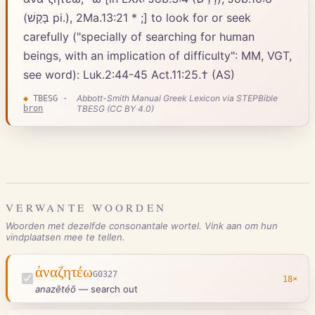
(בָּקַשׁ pi.), 2Ma.13:21 * ;] to look for or seek
carefully ("specially of searching for human
beings, with an implication of difficulty": MM, VGT,
see word): Luk.2:44-45 Act.11:25.† (AS)
Abbott-Smith Manual Greek Lexicon via STEPBible
◆
TBESG
·
bron
TBESG (CC BY 4.0)
VERWANTE WOORDEN
Woorden met dezelfde consonantale wortel. Vink aan om hun
vindplaatsen mee te tellen.
ἀναζητέω
G0327
18
×
anazētéō
—
search out