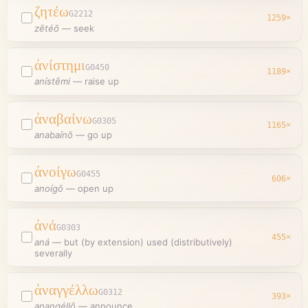
ζητέω
G2212
1259
×
zētéō
—
seek
ἀνίστημι
G0450
1189
×
anístēmi
—
raise up
ἀναβαίνω
G0305
1165
×
anabaínō
—
go up
ἀνοίγω
G0455
606
×
anoígō
—
open up
ἀνά
G0303
455
×
aná
—
but (by extension) used (distributively)
severally
ἀναγγέλλω
G0312
393
×
anangéllō
—
announce