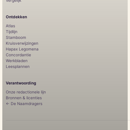
Vergelijk
Ontdekken
Atlas
Tijdlijn
Stamboom
Kruisverwijzingen
Hapax Legomena
Concordantie
Werkbladen
Leesplannen
Verantwoording
Onze redactionele lijn
Bronnen & licenties
← De Naamdragers