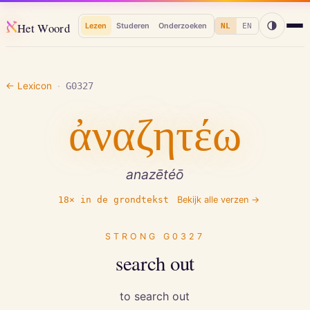
א
Het Woord
Lezen
Studeren
Onderzoeken
NL
EN
← Lexicon
·
G0327
ἀναζητέω
anazētéō
18
× in de grondtekst
Bekijk alle verzen →
STRONG
G0327
search out
to search out