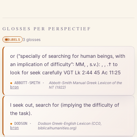
GLOSSES PER PERSPECTIEF
3
gloss
es
BIJBELS
or ("specially of searching for human beings, with
an implication of difficulty": MM, , s.v.): , , .† to
look for seek carefully VGT Lk 2:44 45 Ac 11:25
Abbott-Smith Manual Greek Lexicon of the
◆
ABBOTT-SMITH
·
bron
NT (1922)
I seek out, search for (implying the difficulty of
the task).
Dodson Greek-English Lexicon (CC0,
◆
DODSON
·
bron
biblicalhumanities.org)