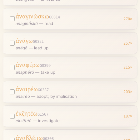
ἀναγινώσκω
G0314
270
×
anaginṓskō
—
read
ἀνάγω
G0321
257
×
anágō
—
lead up
ἀναφέρω
G0399
215
×
anaphérō
—
take up
ἀναιρέω
G0337
203
×
anairéō
—
adopt; by implication
ἐκζητέω
G1567
187
×
ekzētéō
—
investigate
ἀναβλέπω
G0308