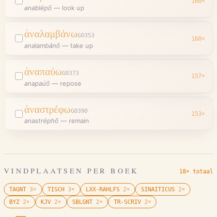
160
×
anablépō
—
look up
ἀναλαμβάνω
G0353
160
×
analambánō
—
take up
ἀναπαύω
G0373
157
×
anapaúō
—
repose
ἀναστρέφω
G0390
153
×
anastréphō
—
remain
VINDPLAATSEN PER BOEK
18× totaal
TAGNT
3
×
TISCH
3
×
LXX-RAHLFS
2
×
SINAITICUS
2
×
BYZ
2
×
KJV
2
×
SBLGNT
2
×
TR-SCRIV
2
×