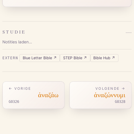
STUDIE
…
…
Notities laden…
Blue Letter Bible
↗
STEP Bible
↗
Bible Hub
↗
EXTERN
← VORIGE
VOLGENDE →
ἀναζάω
ἀναζώννυμι
G0326
G0328