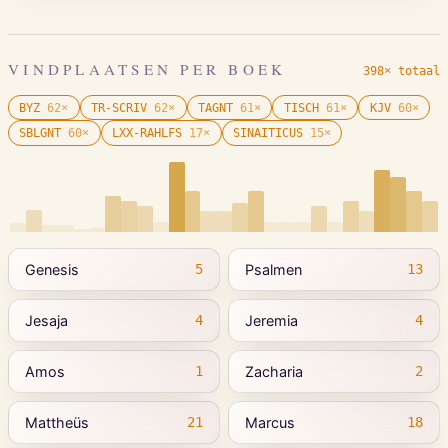
VINDPLAATSEN PER BOEK
398× totaal
BYZ
62
×
TR-SCRIV
62
×
TAGNT
61
×
TISCH
61
×
KJV
60
×
SBLGNT
60
×
LXX-RAHLFS
17
×
SINAITICUS
15
×
Genesis
Psalmen
5
13
Jesaja
Jeremia
4
4
Amos
Zacharia
1
2
Mattheüs
Marcus
21
18