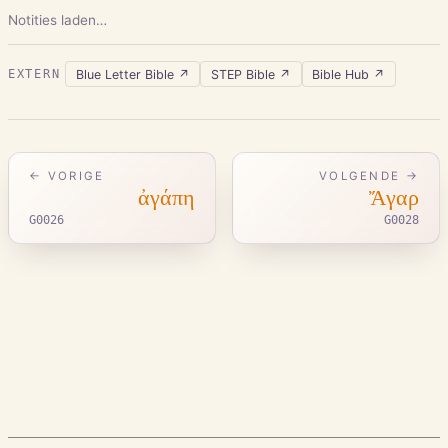
Notities laden…
Blue Letter Bible
↗
STEP Bible
↗
Bible Hub
↗
EXTERN
← VORIGE
VOLGENDE →
ἀγάπη
Ἄγαρ
G0026
G0028