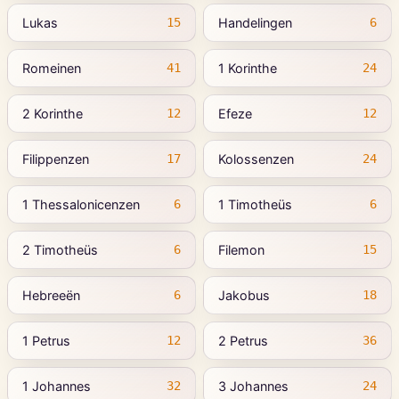
Lukas
Handelingen
15
6
Romeinen
1 Korinthe
41
24
2 Korinthe
Efeze
12
12
Filippenzen
Kolossenzen
17
24
1 Thessalonicenzen
1 Timotheüs
6
6
2 Timotheüs
Filemon
6
15
Hebreeën
Jakobus
6
18
1 Petrus
2 Petrus
12
36
1 Johannes
3 Johannes
32
24