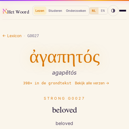
א
Het Woord
Lezen
Studeren
Onderzoeken
NL
EN
← Lexicon
·
G0027
ἀγαπητός
agapētós
398
× in de grondtekst
Bekijk alle verzen →
STRONG
G0027
beloved
beloved