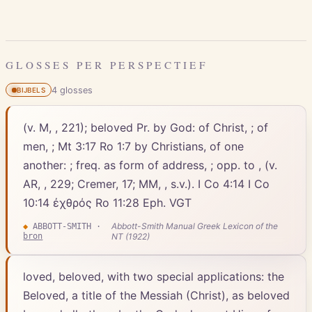
GLOSSES PER PERSPECTIEF
4
gloss
es
BIJBELS
(v. M, , 221); beloved Pr. by God: of Christ, ; of
men, ; Mt 3:17 Ro 1:7 by Christians, of one
another: ; freq. as form of address, ; opp. to , (v.
AR, , 229; Cremer, 17; MM, , s.v.). I Co 4:14 I Co
10:14 ἐχθρός Ro 11:28 Eph. VGT
Abbott-Smith Manual Greek Lexicon of the
◆
ABBOTT-SMITH
·
bron
NT (1922)
loved, beloved, with two special applications: the
Beloved, a title of the Messiah (Christ), as beloved