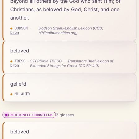
beyond all others by the God who sent Him; of
Christians, as beloved by God, Christ, and one
another.
Dodson Greek-English Lexicon (CC0,
◆
DODSON
·
bron
biblicalhumanities.org)
beloved
STEPBible TBESG — Translators Brief lexicon of
◆
TBESG
·
bron
Extended Strongs for Greek (CC BY 4.0)
geliefd
◆
NL-AUTO
2
gloss
es
TRADITIONEEL-CHRISTELIJK
beloved