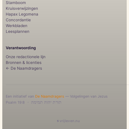
Stamboom
Kruisverwijzingen
Hapax Legomena
Concordantie
Werkbladen
Leesplannen
Verantwoording
Onze redactionele lijn
Bronnen & licenties
← De Naamdragers
Een initiatief van
De Naamdragers
— Volgelingen van Jezus
·
תורת יהוה תמימה
Psalm 19:8
vrijleven.nu