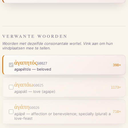
VERWANTE WOORDEN
Woorden met dezelfde consonantale wortel. Vink aan om hun
vindplaatsen mee te tellen.
ἀγαπητός
G0027
398
×
agapētós
—
beloved
ἀγαπάω
G0025
1173
×
agapáō
—
love (agape)
ἀγάπη
G0026
710
×
agápē
—
affection or benevolence; specially (plural) a
love-feast