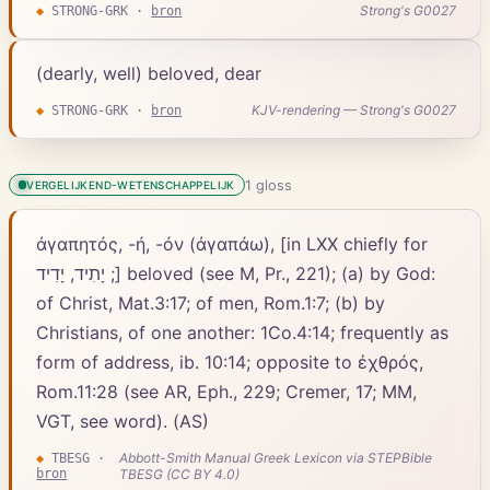
Strong's G0027
◆
STRONG-GRK
·
bron
(dearly, well) beloved, dear
KJV-rendering — Strong's G0027
◆
STRONG-GRK
·
bron
1
gloss
VERGELIJKEND-WETENSCHAPPELIJK
ἀγαπητός, -ή, -όν (ἀγαπάω), [in LXX chiefly for
יָתִיד, יָדִיד ;] beloved (see M, Pr., 221); (a) by God:
of Christ, Mat.3:17; of men, Rom.1:7; (b) by
Christians, of one another: 1Co.4:14; frequently as
form of address, ib. 10:14; opposite to ἐχθρός,
Rom.11:28 (see AR, Eph., 229; Cremer, 17; MM,
VGT, see word). (AS)
Abbott-Smith Manual Greek Lexicon via STEPBible
◆
TBESG
·
bron
TBESG (CC BY 4.0)