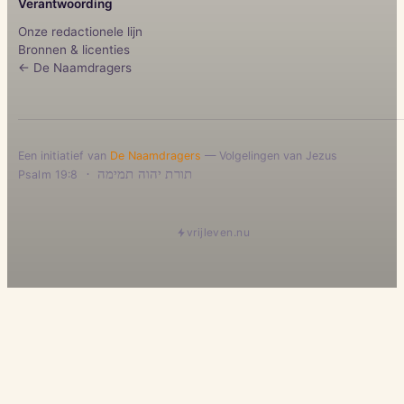
Verantwoording
Onze redactionele lijn
Bronnen & licenties
← De Naamdragers
Een initiatief van
De Naamdragers
— Volgelingen van Jezus
·
תורת יהוה תמימה
Psalm 19:8
vrijleven.nu