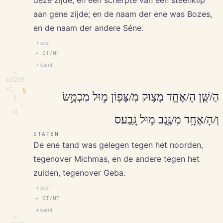
deze zijde, en een scherpte van een steenklip
aan gene zijde; en de naam der ene was Bozes,
en de naam der andere Séne.
+ xref
↔ OT/NT
+ kantt.
⎘
\u229E
5
הַ/שֵּׁ֧ן הָ/אֶחָ֛ד מָצ֥וּק מִ/צָּפ֖וֹן מ֣וּל מִכְמָ֑שׂ
∥
◇
M
וְ/הָ/אֶחָ֥ד מִ/נֶּ֖גֶב מ֥וּל גָּֽבַע׃ס
STATEN
De ene tand was gelegen tegen het noorden,
tegenover Michmas, en de andere tegen het
zuiden, tegenover Geba.
+ xref
↔ OT/NT
+ kantt.
⎘