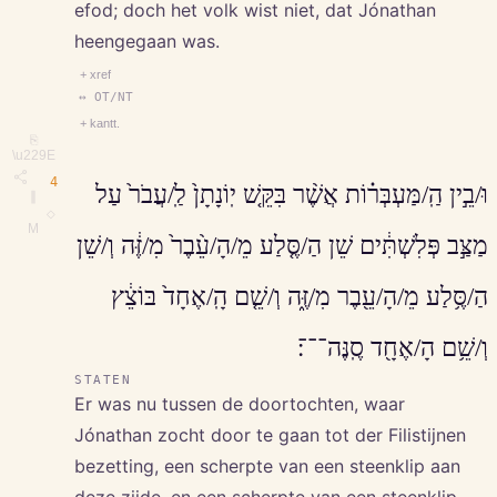
efod; doch het volk wist niet, dat Jónathan
heengegaan was.
+ xref
↔ OT/NT
+ kantt.
⎘
\u229E
4
וּ/בֵ֣ין הַֽ/מַּעְבְּר֗וֹת אֲשֶׁ֨ר בִּקֵּ֤שׁ יֽוֹנָתָן֙ לַֽ/עֲבֹר֙ עַל
∥
◇
M
מַצַּ֣ב פְּלִשְׁתִּ֔ים שֵׁן הַ/סֶּ֤לַע מֵ/הָ/עֵ֨בֶר֙ מִ/זֶּ֔ה וְ/שֵׁן
הַ/סֶּ֥לַע מֵ/הָ/עֵ֖בֶר מִ/זֶּ֑ה וְ/שֵׁ֤ם הָֽ/אֶחָד֙ בּוֹצֵ֔ץ
וְ/שֵׁ֥ם הָ/אֶחָ֖ד סֶֽנֶּה־־־׃
STATEN
Er was nu tussen de doortochten, waar
Jónathan zocht door te gaan tot der Filistijnen
bezetting, een scherpte van een steenklip aan