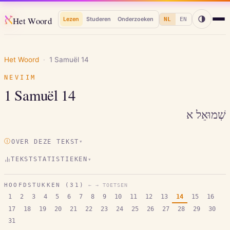
א
Het Woord
Lezen
Studeren
Onderzoeken
NL
EN
Het Woord
·
1 Samuël
14
NEVIIM
1 Samuël
14
שְׁמוּאֵל א
Ⓘ
OVER DEZE TEKST
▾
TEKSTSTATISTIEKEN
▾
HOOFDSTUKKEN (
31
)
← → TOETSEN
1
2
3
4
5
6
7
8
9
10
11
12
13
14
15
16
17
18
19
20
21
22
23
24
25
26
27
28
29
30
31