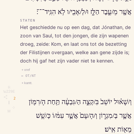
אֲשֶׁ֖ר מֵ/עֵ֣בֶר הַלָּ֑ז וּ/לְ/אָבִ֖י/ו לֹ֥א הִגִּֽיד־־־׃
STATEN
Het geschiedde nu op een dag, dat Jónathan, de
zoon van Saul, tot den jongen, die zijn wapenen
droeg, zeide: Kom, en laat ons tot de bezetting
der Filistijnen overgaan, welke aan gene zijde is;
doch hij gaf het zijn vader niet te kennen.
+ xref
↔ OT/NT
+ kantt.
⎘
\u229E
2
וְ/שָׁא֗וּל יוֹשֵׁב֙ בִּ/קְצֵ֣ה הַ/גִּבְעָ֔ה תַּ֥חַת הָ/רִמּ֖וֹן
∥
◇
M
אֲשֶׁ֣ר בְּ/מִגְר֑וֹן וְ/הָ/עָם֙ אֲשֶׁ֣ר עִמּ֔/וֹ כְּ/שֵׁ֥שׁ
מֵא֖וֹת אִֽישׁ׃