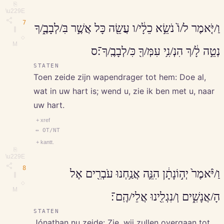
⎘
\u229E
7
וַ/יֹּ֤אמֶר ל/וֹ֙ נֹשֵׂ֣א כֵלָ֔י/ו עֲשֵׂ֖ה כָּל אֲשֶׁ֣ר בִּ/לְבָבֶ֑/ךָ
∥
◇
M
נְטֵ֣ה לָ֔/ךְ הִנְ/נִ֥י עִמְּ/ךָ֖ כִּ/לְבָבֶֽ/ךָ־׃ס
STATEN
Toen zeide zijn wapendrager tot hem: Doe al,
wat in uw hart is; wend u, zie ik ben met u, naar
uw hart.
+ xref
↔ OT/NT
+ kantt.
⎘
\u229E
8
וַ/יֹּ֨אמֶר֙ יְה֣וֹנָתָ֔ן הִנֵּ֛ה אֲנַ֥חְנוּ עֹבְרִ֖ים אֶל
∥
◇
M
הָ/אֲנָשִׁ֑ים וְ/נִגְלִ֖ינוּ אֲלֵי/הֶֽם־׃
STATEN
Jónathan nu zeide: Zie, wij zullen overgaan tot