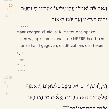
10
וְ/אִם כֹּ֨ה יֹאמְר֜וּ עֲל֤וּ עָלֵ֨י/נוּ֙ וְ/עָלִ֔ינוּ כִּֽי נְתָנָ֥/ם
∥
◇
M
יְהוָ֖ה בְּ/יָדֵ֑/נוּ וְ/זֶה לָּ֖/נוּ הָ/אֽוֹת־־־׃
STATEN
Maar zeggen zij aldus: Klimt tot ons op; zo
zullen wij opklimmen, want de HEERE heeft hen
in onze hand gegeven; en dit zal ons een teken
zijn.
+ xref
↔ OT/NT
+ kantt.
⎘
\u229E
11
וַ/יִּגָּל֣וּ שְׁנֵי/הֶ֔ם אֶל מַצַּ֖ב פְּלִשְׁתִּ֑ים וַ/יֹּאמְר֣וּ
∥
◇
M
פְלִשְׁתִּ֔ים הִנֵּ֤ה עִבְרִים֙ יֹֽצְאִ֔ים מִן הַ/חֹרִ֖ים
אֲשֶׁ֥ר הִתְחַבְּאוּ שָֽׁם־־־׃