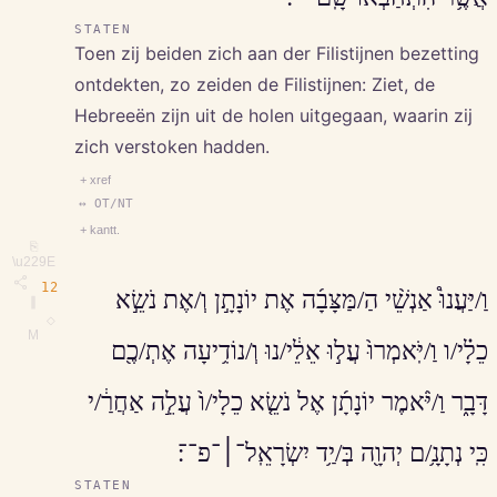
STATEN
Toen zij beiden zich aan der Filistijnen bezetting
ontdekten, zo zeiden de Filistijnen: Ziet, de
Hebreeën zijn uit de holen uitgegaan, waarin zij
zich verstoken hadden.
+ xref
↔ OT/NT
+ kantt.
⎘
\u229E
12
וַ/יַּעֲנוּ֩ אַנְשֵׁ֨י הַ/מַּצָּבָ֜ה אֶת יוֹנָתָ֣ן וְ/אֶת נֹשֵׂ֣א
∥
◇
M
כֵלָ֗י/ו וַ/יֹּֽאמְרוּ֙ עֲל֣וּ אֵלֵ֔י/נוּ וְ/נוֹדִ֥יעָה אֶתְ/כֶ֖ם
דָּבָ֑ר וַ/יֹּ֨אמֶר יוֹנָתָ֜ן אֶל נֹשֵׂ֤א כֵלָי/ו֙ עֲלֵ֣ה אַחֲרַ֔/י
כִּֽי נְתָנָ֥/ם יְהוָ֖ה בְּ/יַ֥ד יִשְׂרָאֵֽל־׀־פ־־׃
STATEN