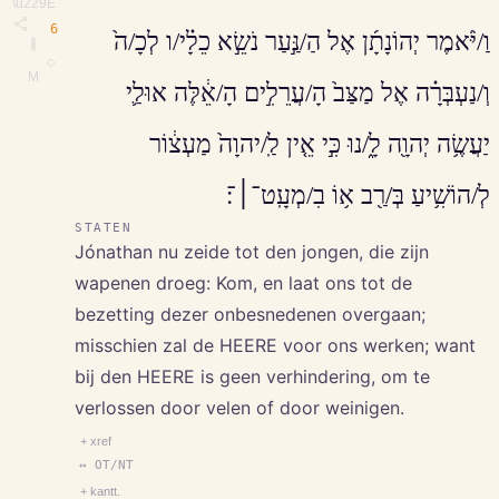
\u229E
6
וַ/יֹּ֨אמֶר יְהוֹנָתָ֜ן אֶל הַ/נַּ֣עַר נֹשֵׂ֣א כֵלָ֗י/ו לְכָ/ה֙
∥
◇
M
וְ/נַעְבְּרָ֗ה אֶל מַצַּב֙ הָ/עֲרֵלִ֣ים הָ/אֵ֔לֶּה אוּלַ֛י
יַעֲשֶׂ֥ה יְהוָ֖ה לָ֑/נוּ כִּ֣י אֵ֤ין לַֽ/יהוָה֙ מַעְצ֔וֹר
לְ/הוֹשִׁ֥יעַ בְּ/רַ֖ב א֥וֹ בִ/מְעָֽט־׀־׃
STATEN
Jónathan nu zeide tot den jongen, die zijn
wapenen droeg: Kom, en laat ons tot de
bezetting dezer onbesnedenen overgaan;
misschien zal de HEERE voor ons werken; want
bij den HEERE is geen verhindering, om te
verlossen door velen of door weinigen.
+ xref
↔ OT/NT
+ kantt.