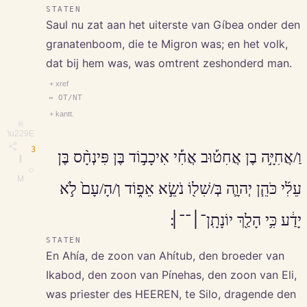
STATEN
Saul nu zat aan het uiterste van Gíbea onder den
granatenboom, die te Migron was; en het volk,
dat bij hem was, was omtrent zeshonderd man.
+ xref
↔ OT/NT
+ kantt.
⎘
\u229E
3
וַ/אֲחִיָּ֣ה בֶן אֲחִט֡וּב אֲחִ֡י אִיכָב֣וֹד בֶּן פִּינְחָ֨ס בֶּן
∥
◇
M
עֵלִ֜י כֹּהֵ֧ן יְהוָ֛ה בְּ/שִׁל֖וֹ נֹשֵׂ֣א אֵפ֑וֹד וְ/הָ/עָם֙ לֹ֣א
יָדַ֔ע כִּ֥י הָלַ֖ךְ יוֹנָתָֽן־׀־־׀׃
STATEN
En Ahía, de zoon van Ahítub, den broeder van
Ikabod, den zoon van Pínehas, den zoon van Eli,
was priester des HEEREN, te Silo, dragende den