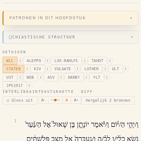
▾
PATRONEN IN DIT HOOFDSTUK
⟨⟩
CHIASTISCHE STRUCTUUR
▾
GETUIGEN
WLC
ALEPPO
LXX-RAHLFS
TAHOT
i
i
i
i
STATEN
KJV
VULGATE
LUTHER
ULT
i
i
i
i
i
UST
WEB
ASV
DARBY
YLT
i
i
i
i
i
JPS1917
i
INTERLINEAIR
TEKSTGROOTTE
DIFF
A
A
A
○ Gloss uit
Vergelijk 2 bronnen
−
+
1
וַ/יְהִ֣י הַ/יּ֗וֹם וַ/יֹּ֨אמֶר יוֹנָתָ֤ן בֶּן שָׁאוּל֙ אֶל הַ/נַּ֨עַר֙
נֹשֵׂ֣א כֵלָ֔י/ו לְכָ֗/ה וְ/נַעְבְּרָה֙ אֶל מַצַּ֣ב פְּלִשְׁתִּ֔ים