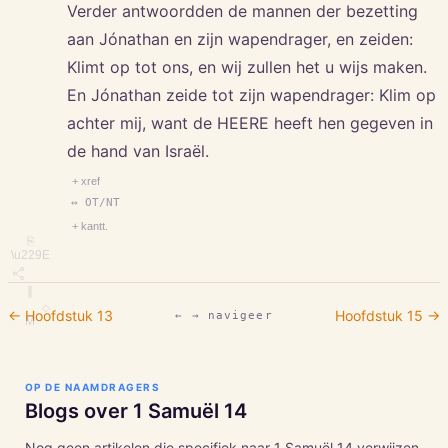
Verder antwoordden de mannen der bezetting
aan Jónathan en zijn wapendrager, en zeiden:
Klimt op tot ons, en wij zullen het u wijs maken.
En Jónathan zeide tot zijn wapendrager: Klim op
achter mij, want de HEERE heeft hen gegeven in
de hand van Israël.
+ xref
↔ OT/NT
+ kantt.
⎘
\u229E
∥
◇
← Hoofdstuk
13
Hoofdstuk
15
→
← → navigeer
M
OP DE NAAMDRAGERS
Blogs over
1 Samuël
14
Nog geen artikelen die specifiek naar
1 Samuël
14
verwijzen.