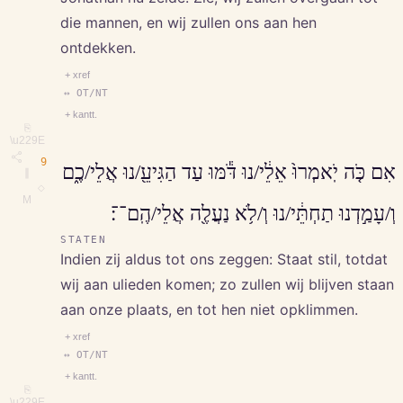
die mannen, en wij zullen ons aan hen
ontdekken.
+ xref
↔ OT/NT
+ kantt.
⎘
\u229E
9
אִם כֹּ֤ה יֹֽאמְרוּ֙ אֵלֵ֔י/נוּ דֹּ֕מּוּ עַד הַגִּיעֵ֖/נוּ אֲלֵי/כֶ֑ם
∥
◇
M
וְ/עָמַ֣דְנוּ תַחְתֵּ֔י/נוּ וְ/לֹ֥א נַעֲלֶ֖ה אֲלֵי/הֶֽם־־׃
STATEN
Indien zij aldus tot ons zeggen: Staat stil, totdat
wij aan ulieden komen; zo zullen wij blijven staan
aan onze plaats, en tot hen niet opklimmen.
+ xref
↔ OT/NT
+ kantt.
⎘
\u229E