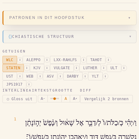
▾
PATRONEN IN DIT HOOFDSTUK
⟨⟩
CHIASTISCHE STRUCTUUR
▾
GETUIGEN
WLC
ALEPPO
LXX-RAHLFS
TAHOT
i
i
i
i
STATEN
KJV
VULGATE
LUTHER
ULT
i
i
i
i
i
UST
WEB
ASV
DARBY
YLT
i
i
i
i
i
JPS1917
i
INTERLINEAIR
TEKSTGROOTTE
DIFF
A
A
A
○ Gloss uit
Vergelijk 2 bronnen
−
+
1
וַ/יְהִ֗י כְּ/כַלֹּת/וֹ֙ לְ/דַבֵּ֣ר אֶל שָׁא֔וּל וְ/נֶ֨פֶשׁ֙ יְה֣וֹנָתָ֔ן
נִקְשְׁרָ֖ה בְּ/נֶ֣פֶשׁ דָּוִ֑ד ו/יאהבו יְהוֹנָתָ֖ן כְּ/נַפְשֽׁ/וֹ־׃