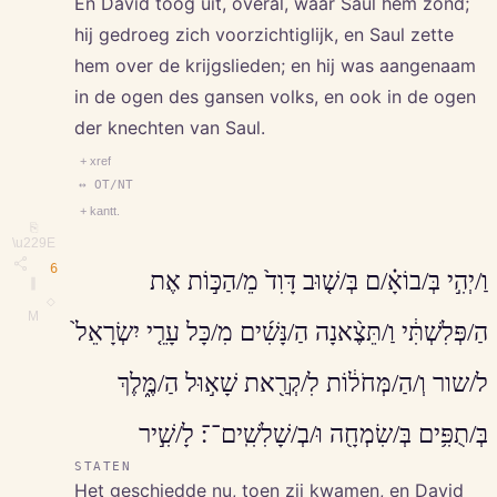
En David toog uit, overal, waar Saul hem zond;
hij gedroeg zich voorzichtiglijk, en Saul zette
hem over de krijgslieden; en hij was aangenaam
in de ogen des gansen volks, en ook in de ogen
der knechten van Saul.
+ xref
↔ OT/NT
+ kantt.
⎘
\u229E
6
וַ/יְהִ֣י בְּ/בוֹאָ֗/ם בְּ/שׁ֤וּב דָּוִד֙ מֵ/הַכּ֣וֹת אֶת
∥
◇
M
הַ/פְּלִשְׁתִּ֔י וַ/תֵּצֶ֨אנָה הַ/נָּשִׁ֜ים מִ/כָּל עָרֵ֤י יִשְׂרָאֵל֙
ל/שור וְ/הַ/מְּחֹל֔וֹת לִ/קְרַ֖את שָׁא֣וּל הַ/מֶּ֑לֶךְ
בְּ/תֻפִּ֥ים בְּ/שִׂמְחָ֖ה וּ/בְ/שָׁלִשִֽׁים־־׃ לָ/שִׁ֣יר
STATEN
Het geschiedde nu, toen zij kwamen, en David