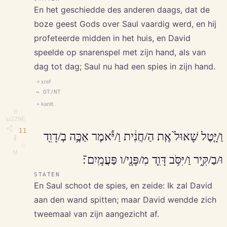
En het geschiedde des anderen daags, dat de
boze geest Gods over Saul vaardig werd, en hij
profeteerde midden in het huis, en David
speelde op snarenspel met zijn hand, als van
dag tot dag; Saul nu had een spies in zijn hand.
+ xref
↔ OT/NT
+ kantt.
⎘
\u229E
11
וַ/יָּ֤טֶל שָׁאוּל֙ אֶֽת הַ/חֲנִ֔ית וַ/יֹּ֕אמֶר אַכֶּ֥ה בְ/דָוִ֖ד
∥
◇
M
וּ/בַ/קִּ֑יר וַ/יִּסֹּ֥ב דָּוִ֛ד מִ/פָּנָ֖י/ו פַּעֲמָֽיִם־׃
STATEN
En Saul schoot de spies, en zeide: Ik zal David
aan den wand spitten; maar David wendde zich
tweemaal van zijn aangezicht af.