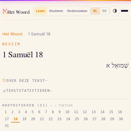
א
Het Woord
Lezen
Studeren
Onderzoeken
NL
EN
Het Woord
·
1 Samuël
18
NEVIIM
1 Samuël
18
שְׁמוּאֵל א
Ⓘ
OVER DEZE TEKST
▾
TEKSTSTATISTIEKEN
▾
HOOFDSTUKKEN (
31
)
← → TOETSEN
1
2
3
4
5
6
7
8
9
10
11
12
13
14
15
16
17
18
19
20
21
22
23
24
25
26
27
28
29
30
31