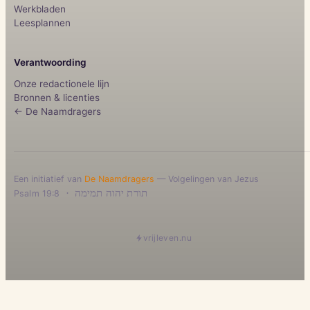
Werkbladen
Leesplannen
Verantwoording
Onze redactionele lijn
Bronnen & licenties
← De Naamdragers
Een initiatief van
De Naamdragers
— Volgelingen van Jezus
·
תורת יהוה תמימה
Psalm 19:8
vrijleven.nu