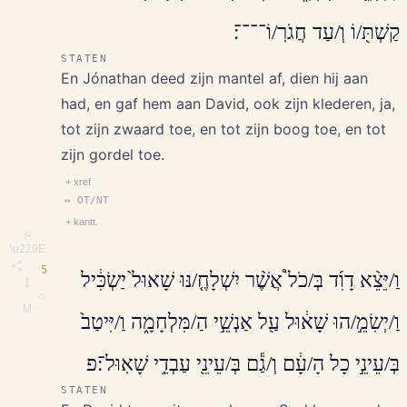
קַשְׁתּ֖/וֹ וְ/עַד חֲגֹרֽ/וֹ־־־־׃
STATEN
En Jónathan deed zijn mantel af, dien hij aan
had, en gaf hem aan David, ook zijn klederen, ja,
tot zijn zwaard toe, en tot zijn boog toe, en tot
zijn gordel toe.
+ xref
↔ OT/NT
+ kantt.
⎘
\u229E
5
וַ/יֵּצֵ֨א דָוִ֜ד בְּ/כֹל֩ אֲשֶׁ֨ר יִשְׁלָחֶ֤/נּוּ שָׁאוּל֙ יַשְׂכִּ֔יל
∥
◇
M
וַ/יְשִׂמֵ֣/הוּ שָׁא֔וּל עַ֖ל אַנְשֵׁ֣י הַ/מִּלְחָמָ֑ה וַ/יִּיטַב֙
בְּ/עֵינֵ֣י כָל הָ/עָ֔ם וְ/גַ֕ם בְּ/עֵינֵ֖י עַבְדֵ֥י שָׁאֽוּל־׃פ
STATEN