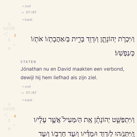
+ xref
↔ OT/NT
+ kantt.
⎘
\u229E
3
וַ/יִּכְרֹ֧ת יְהוֹנָתָ֛ן וְ/דָוִ֖ד בְּרִ֑ית בְּ/אַהֲבָת֥/וֹ אֹת֖/וֹ
∥
◇
M
כְּ/נַפְשֽׁ/וֹ׃
STATEN
Jónathan nu en David maakten een verbond,
dewijl hij hem liefhad als zijn ziel.
+ xref
↔ OT/NT
+ kantt.
⎘
\u229E
4
וַ/יִּתְפַּשֵּׁ֣ט יְהוֹנָתָ֗ן אֶֽת הַ/מְּעִיל֙ אֲשֶׁ֣ר עָלָ֔י/ו
∥
◇
M
וַֽ/יִּתְּנֵ֖/הוּ לְ/דָוִ֑ד וּ/מַדָּ֕י/ו וְ/עַד חַרְבּ֥/וֹ וְ/עַד