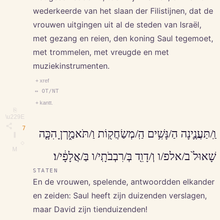
wederkeerde van het slaan der Filistijnen, dat de
vrouwen uitgingen uit al de steden van Israël,
met gezang en reien, den koning Saul tegemoet,
met trommelen, met vreugde en met
muziekinstrumenten.
+ xref
↔ OT/NT
+ kantt.
⎘
\u229E
7
וַֽ/תַּעֲנֶ֛ינָה הַ/נָּשִׁ֥ים הַֽ/מְשַׂחֲק֖וֹת וַ/תֹּאמַ֑רְןָ הִכָּ֤ה
∥
◇
M
שָׁאוּל֙ ב/אלפ/ו וְ/דָוִ֖ד בְּ/רִבְבֹתָֽי/ו בַּ/אֲלָפָ֔י/ו׃
STATEN
En de vrouwen, spelende, antwoordden elkander
en zeiden: Saul heeft zijn duizenden verslagen,
maar David zijn tienduizenden!