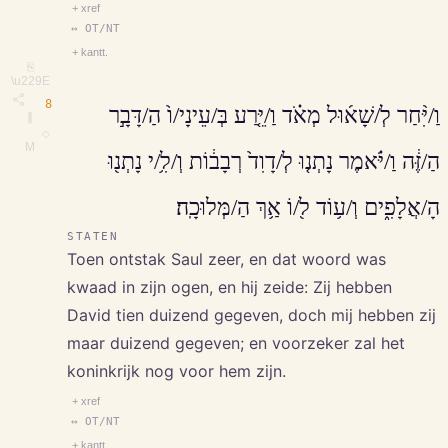
+ xref
↔ OT/NT
+ kantt.
⎘
\u229E
8
וַ/יִּ֨חַר לְ/שָׁא֜וּל מְאֹ֗ד וַ/יֵּ֤רַע בְּ/עֵינָי/ו֙ הַ/דָּבָ֣ר
∥
◇
M
הַ/זֶּ֔ה וַ/יֹּ֗אמֶר נָתְנ֤וּ לְ/דָוִד֙ רְבָב֔וֹת וְ/לִ֥/י נָתְנ֖וּ
הָ/אֲלָפִ֑ים וְ/ע֥וֹד ל֖/וֹ אַ֥ךְ הַ/מְּלוּכָֽה׃
STATEN
Toen ontstak Saul zeer, en dat woord was
kwaad in zijn ogen, en hij zeide: Zij hebben
David tien duizend gegeven, doch mij hebben zij
maar duizend gegeven; en voorzeker zal het
koninkrijk nog voor hem zijn.
+ xref
↔ OT/NT
+ kantt.