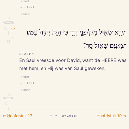
+ xref
↔ OT/NT
+ kantt.
⎘
\u229E
12
וַ/יִּרָ֥א שָׁא֖וּל מִ/לִּ/פְנֵ֣י דָוִ֑ד כִּֽי הָיָ֤ה יְהוָה֙ עִמּ֔/וֹ
∥
◇
M
וּ/מֵ/עִ֥ם שָׁא֖וּל סָֽר־׃
STATEN
En Saul vreesde voor David, want de HEERE was
met hem, en Hij was van Saul geweken.
+ xref
↔ OT/NT
+ kantt.
⎘
\u229E
∥
◇
← Hoofdstuk
17
Hoofdstuk
19
→
← → navigeer
M