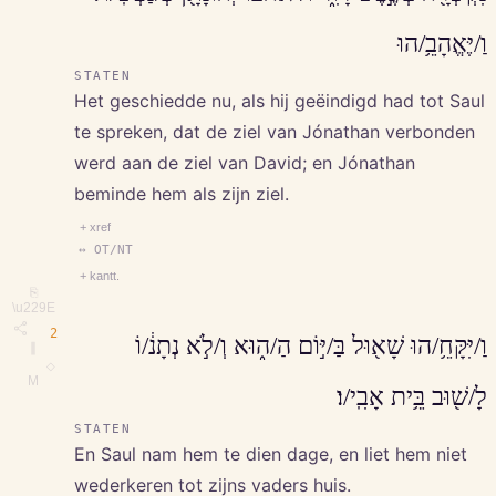
וַ/יֶּאֱהָבֵ֥/הוּ
STATEN
Het geschiedde nu, als hij geëindigd had tot Saul
te spreken, dat de ziel van Jónathan verbonden
werd aan de ziel van David; en Jónathan
beminde hem als zijn ziel.
+ xref
↔ OT/NT
+ kantt.
⎘
\u229E
2
וַ/יִּקָּחֵ֥/הוּ שָׁא֖וּל בַּ/יּ֣וֹם הַ/ה֑וּא וְ/לֹ֣א נְתָנ֔/וֹ
∥
◇
M
לָ/שׁ֖וּב בֵּ֥ית אָבִֽי/ו׃
STATEN
En Saul nam hem te dien dage, en liet hem niet
wederkeren tot zijns vaders huis.