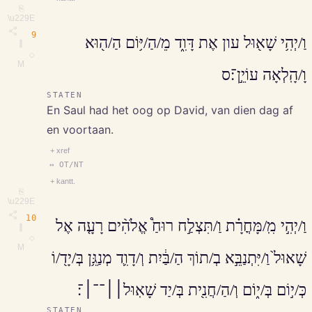
⎘
\u229E
9
וַ/יְהִ֥י שָׁא֖וּל עון אֶת דָּוִ֑ד מֵ/הַ/יּ֥וֹם הַ/ה֖וּא
∥
◇
M
וָ/הָֽלְאָה עוֹיֵ֣ן־׃ס
STATEN
En Saul had het oog op David, van dien dag af
en voortaan.
+ xref
↔ OT/NT
+ kantt.
⎘
\u229E
10
וַ/יְהִ֣י מִֽ/מָּחֳרָ֗ת וַ/תִּצְלַ֣ח רוּחַ֩ אֱלֹהִ֨ים רָעָ֤ה אֶל
∥
◇
M
שָׁאוּל֙ וַ/יִּתְנַבֵּ֣א בְ/תוֹךְ הַ/בַּ֔יִת וְ/דָוִ֛ד מְנַגֵּ֥ן בְּ/יָד֖/וֹ
כְּ/י֣וֹם בְּ/י֑וֹם וְ/הַ/חֲנִ֖ית בְּ/יַד שָׁאֽוּל׀׀־־׀־׃
STATEN