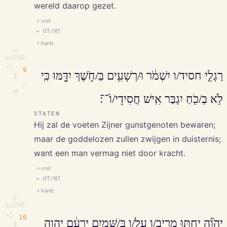
wereld daarop gezet.
+ xref
↔ OT/NT
+ kantt.
⎘
\u229E
9
רַגְלֵ֤י חסיד/ו יִשְׁמֹ֔ר וּ/רְשָׁעִ֖ים בַּ/חֹ֣שֶׁךְ יִדָּ֑מּוּ כִּֽי
∥
◇
M
לֹ֥א בְ/כֹ֖חַ יִגְבַּר אִֽישׁ חֲסִידָי/ו֙־־׃
STATEN
Hij zal de voeten Zijner gunstgenoten bewaren;
maar de goddelozen zullen zwijgen in duisternis;
want een man vermag niet door kracht.
+ xref
↔ OT/NT
+ kantt.
⎘
\u229E
10
יְהוָ֞ה יֵחַ֣תּוּ מריב/ו על/ו בַּ/שָּׁמַ֣יִם יַרְעֵ֔ם יְהוָ֖ה
∥