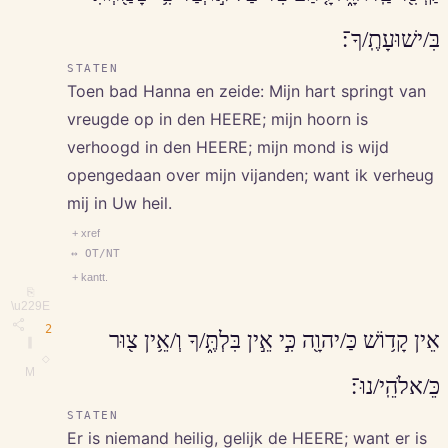
בִּ/ישׁוּעָתֶֽ/ךָ־׃
STATEN
Toen bad Hanna en zeide: Mijn hart springt van
vreugde op in den HEERE; mijn hoorn is
verhoogd in den HEERE; mijn mond is wijd
opengedaan over mijn vijanden; want ik verheug
mij in Uw heil.
+ xref
↔ OT/NT
+ kantt.
⎘
\u229E
2
אֵין קָד֥וֹשׁ כַּ/יהוָ֖ה כִּ֣י אֵ֣ין בִּלְתֶּ֑/ךָ וְ/אֵ֥ין צ֖וּר
∥
◇
M
כֵּ/אלֹהֵֽי/נוּ־׃
STATEN
Er is niemand heilig, gelijk de HEERE; want er is