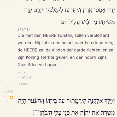
◇
M
יָדִ֣ין אַפְסֵי אָ֑רֶץ וְ/יִתֶּן עֹ֣ז לְ/מַלְכּ֔/וֹ וְ/יָרֵ֖ם קֶ֥רֶן
מְשִׁיחֽ/וֹ מְרִיבָ֗י/ו עָלָי/ו֙־־׃פ
STATEN
Die met den HEERE twisten, zullen verpletterd
worden; Hij zal in den hemel over hen donderen;
de HEERE zal de einden der aarde richten, en zal
Zijn Koning sterkte geven, en den hoorn Zijns
Gezalfden verhogen.
+ xref
↔ OT/NT
+ kantt.
⎘
\u229E
11
וַ/יֵּ֧לֶךְ אֶלְקָנָ֛ה הָ/רָמָ֖תָ/ה עַל בֵּית֑/וֹ וְ/הַ/נַּ֗עַר הָיָ֤ה
∥
◇
M
מְשָׁרֵת֙ אֶת יְהוָ֔ה אֶת פְּנֵ֖י עֵלִ֥י הַ/כֹּהֵֽן־־־׃