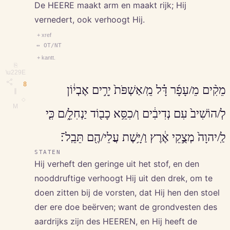
De HEERE maakt arm en maakt rijk; Hij
vernedert, ook verhoogt Hij.
+ xref
↔ OT/NT
+ kantt.
⎘
\u229E
8
מֵקִ֨ים מֵ/עָפָ֜ר דָּ֗ל מֵֽ/אַשְׁפֹּת֙ יָרִ֣ים אֶבְי֔וֹן
∥
◇
M
לְ/הוֹשִׁיב֙ עִם נְדִיבִ֔ים וְ/כִסֵּ֥א כָב֖וֹד יַנְחִלֵ֑/ם כִּ֤י
לַֽ/יהוָה֙ מְצֻ֣קֵי אֶ֔רֶץ וַ/יָּ֥שֶׁת עֲלֵי/הֶ֖ם תֵּבֵֽל־׃
STATEN
Hij verheft den geringe uit het stof, en den
nooddruftige verhoogt Hij uit den drek, om te
doen zitten bij de vorsten, dat Hij hen den stoel
der ere doe beërven; want de grondvesten des
aardrijks zijn des HEEREN, en Hij heeft de