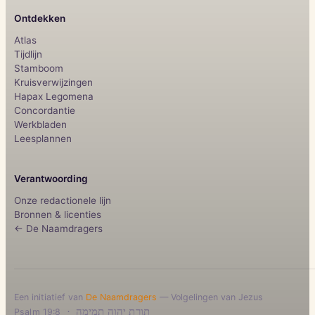
Ontdekken
Atlas
Tijdlijn
Stamboom
Kruisverwijzingen
Hapax Legomena
Concordantie
Werkbladen
Leesplannen
Verantwoording
Onze redactionele lijn
Bronnen & licenties
← De Naamdragers
Een initiatief van
De Naamdragers
— Volgelingen van Jezus
·
תורת יהוה תמימה
Psalm 19:8