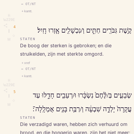
↔ OT/NT
+ kantt.
⎘
\u229E
4
קֶ֥שֶׁת גִּבֹּרִ֖ים חַתִּ֑ים וְ/נִכְשָׁלִ֖ים אָ֥זְרוּ חָֽיִל׃
∥
◇
STATEN
M
De boog der sterken is gebroken; en die
struikelden, zijn met sterkte omgord.
+ xref
↔ OT/NT
+ kantt.
⎘
\u229E
5
שְׂבֵעִ֤ים בַּ/לֶּ֨חֶם֙ נִשְׂכָּ֔רוּ וּ/רְעֵבִ֖ים חָדֵ֑לּוּ עַד
∥
◇
M
עֲקָרָה֙ יָלְדָ֣ה שִׁבְעָ֔ה וְ/רַבַּ֥ת בָּנִ֖ים אֻמְלָֽלָה־׃
STATEN
Die verzadigd waren, hebben zich verhuurd om
brood, en die hongerig waren, zijn het niet meer;