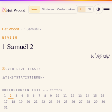
א
Het Woord
Lezen
Studeren
Onderzoeken
NL
EN
Het Woord
·
1 Samuël
2
NEVIIM
1 Samuël
2
שְׁמוּאֵל א
Ⓘ
OVER DEZE TEKST
▾
TEKSTSTATISTIEKEN
▾
HOOFDSTUKKEN (
31
)
← → TOETSEN
1
2
3
4
5
6
7
8
9
10
11
12
13
14
15
16
17
18
19
20
21
22
23
24
25
26
27
28
29
30
31