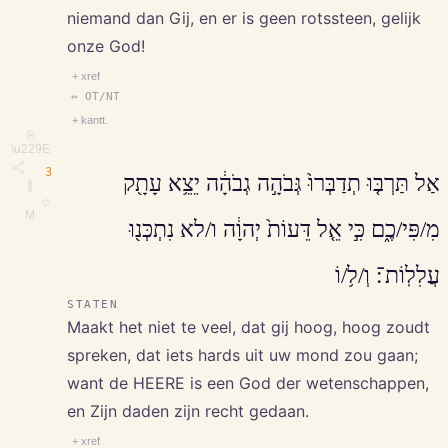
niemand dan Gij, en er is geen rotssteen, gelijk
onze God!
+ xref
↔ OT/NT
+ kantt.
⎘
\u229E
3
אַל תַּרְבּ֤וּ תְדַבְּרוּ֙ גְּבֹהָ֣ה גְבֹהָ֔ה יֵצֵ֥א עָתָ֖ק
∥
◇
M
מִ/פִּי/כֶ֑ם כִּ֣י אֵ֤ל דֵּעוֹת֙ יְהוָ֔ה ו/לא נִתְכְּנ֖וּ
עֲלִלֽוֹת־׃ וְ/ל֥/וֹ
STATEN
Maakt het niet te veel, dat gij hoog, hoog zoudt
spreken, dat iets hards uit uw mond zou gaan;
want de HEERE is een God der wetenschappen,
en Zijn daden zijn recht gedaan.
+ xref