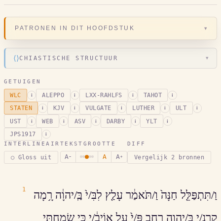
▾
PATRONEN IN DIT HOOFDSTUK
⟨⟩
CHIASTISCHE STRUCTUUR
▾
GETUIGEN
WLC
ALEPPO
LXX-RAHLFS
TAHOT
i
i
i
i
STATEN
KJV
VULGATE
LUTHER
ULT
i
i
i
i
i
UST
WEB
ASV
DARBY
YLT
i
i
i
i
i
JPS1917
i
INTERLINEAIR
TEKSTGROOTTE
DIFF
A
A
A
○ Gloss uit
Vergelijk 2 bronnen
−
+
1
וַ/תִּתְפַּלֵּ֤ל חַנָּה֙ וַ/תֹּאמַ֔ר עָלַ֤ץ לִבִּ/י֙ בַּֽ/יהוָ֔ה רָ֥מָה
קַרְנִ֖/י בַּֽ/יהוָ֑ה רָ֤חַב פִּ/י֙ עַל א֣וֹיְבַ֔/י כִּ֥י שָׂמַ֖חְתִּי