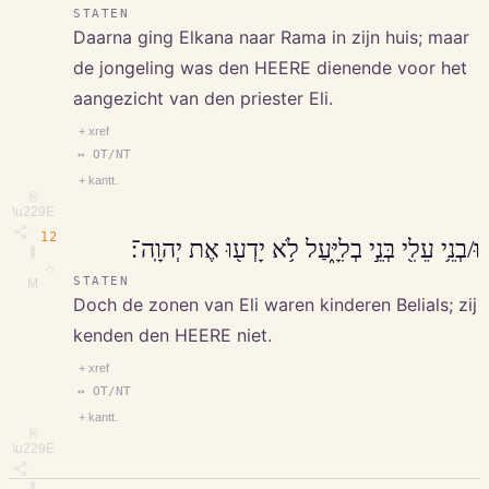
STATEN
Daarna ging Elkana naar Rama in zijn huis; maar
de jongeling was den HEERE dienende voor het
aangezicht van den priester Eli.
+ xref
↔ OT/NT
+ kantt.
⎘
\u229E
12
וּ/בְנֵ֥י עֵלִ֖י בְּנֵ֣י בְלִיָּ֑עַל לֹ֥א יָדְע֖וּ אֶת יְהוָֽה־׃
∥
◇
STATEN
M
Doch de zonen van Eli waren kinderen Belials; zij
kenden den HEERE niet.
+ xref
↔ OT/NT
+ kantt.
⎘
\u229E
∥