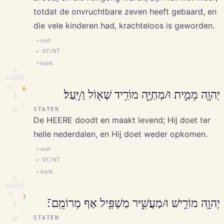
totdat de onvruchtbare zeven heeft gebaard, en
die vele kinderen had, krachteloos is geworden.
+ xref
↔ OT/NT
+ kantt.
⎘
\u229E
6
יְהוָ֖ה מֵמִ֣ית וּ/מְחַיֶּ֑ה מוֹרִ֥יד שְׁא֖וֹל וַ/יָּֽעַל׃
∥
◇
STATEN
M
De HEERE doodt en maakt levend; Hij doet ter
helle nederdalen, en Hij doet weder opkomen.
+ xref
↔ OT/NT
+ kantt.
⎘
\u229E
7
יְהוָ֖ה מוֹרִ֣ישׁ וּ/מַעֲשִׁ֑יר מַשְׁפִּ֖יל אַף מְרוֹמֵֽם־׃
∥
◇
STATEN
M