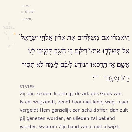
+ xref
↔ OT/NT
+ kantt.
⎘
\u229E
3
וַ/יֹּאמְר֗וּ אִֽם מְשַׁלְּחִ֞ים אֶת אֲר֨וֹן אֱלֹהֵ֤י יִשְׂרָאֵל֙
∥
◇
M
אַל תְּשַׁלְּח֤וּ אֹת/וֹ֙ רֵיקָ֔ם כִּֽי הָשֵׁ֥ב תָּשִׁ֛יבוּ ל֖/וֹ
אָשָׁ֑ם אָ֤ז תֵּרָֽפְאוּ֙ וְ/נוֹדַ֣ע לָ/כֶ֔ם לָ֛/מָּה לֹא תָס֥וּר
יָד֖/וֹ מִ/כֶּֽם־־־־־׃
STATEN
Zij dan zeiden: Indien gij de ark des Gods van
Israël wegzendt, zendt haar niet ledig weg, maar
vergeldt Hem ganselijk een schuldoffer; dan zult
gij genezen worden, en ulieden zal bekend
worden, waarom Zijn hand van u niet afwijkt.