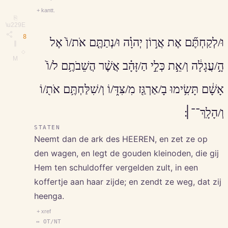
+ kantt.
⎘
\u229E
8
וּ/לְקַחְתֶּ֞ם אֶת אֲר֣וֹן יְהוָ֗ה וּ/נְתַתֶּ֤ם אֹת/וֹ֙ אֶל
∥
◇
M
הָ֣/עֲגָלָ֔ה וְ/אֵ֣ת כְּלֵ֣י הַ/זָּהָ֗ב אֲשֶׁ֨ר הֲשֵׁבֹתֶ֥ם ל/וֹ֙
אָשָׁ֔ם תָּשִׂ֥ימוּ בָ/אַרְגַּ֖ז מִ/צִּדּ֑/וֹ וְ/שִׁלַּחְתֶּ֥ם אֹת֖/וֹ
וְ/הָלָֽךְ־־׀׃
STATEN
Neemt dan de ark des HEEREN, en zet ze op
den wagen, en legt de gouden kleinoden, die gij
Hem ten schuldoffer vergelden zult, in een
koffertje aan haar zijde; en zendt ze weg, dat zij
heenga.
+ xref
↔ OT/NT