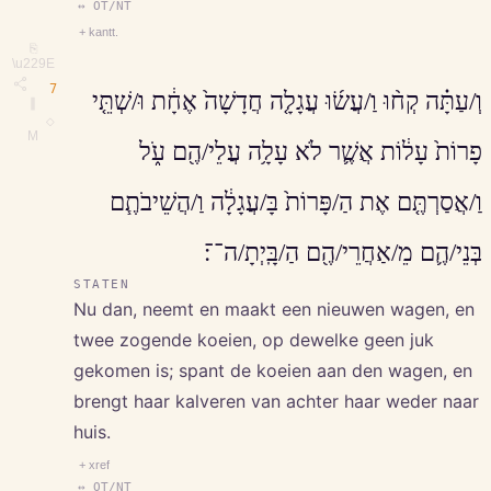
↔ OT/NT
+ kantt.
⎘
\u229E
7
וְ/עַתָּ֗ה קְח֨וּ וַ/עֲשׂ֜וּ עֲגָלָ֤ה חֲדָשָׁה֙ אֶחָ֔ת וּ/שְׁתֵּ֤י
∥
◇
M
פָרוֹת֙ עָל֔וֹת אֲשֶׁ֛ר לֹא עָלָ֥ה עֲלֵי/הֶ֖ם עֹ֑ל
וַ/אֲסַרְתֶּ֤ם אֶת הַ/פָּרוֹת֙ בָּ/עֲגָלָ֔ה וַ/הֲשֵׁיבֹתֶ֧ם
בְּנֵי/הֶ֛ם מֵ/אַחֲרֵי/הֶ֖ם הַ/בָּֽיְתָ/ה־־׃
STATEN
Nu dan, neemt en maakt een nieuwen wagen, en
twee zogende koeien, op dewelke geen juk
gekomen is; spant de koeien aan den wagen, en
brengt haar kalveren van achter haar weder naar
huis.
+ xref
↔ OT/NT