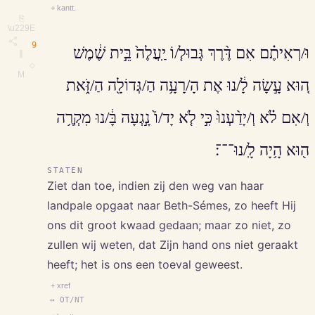
+ kantt.
⎘
\u229E
9
וּ/רְאִיתֶ֗ם אִם דֶּ֨רֶךְ גְּבוּל֤/וֹ יַֽעֲלֶה֙ בֵּ֣ית שֶׁ֔מֶשׁ
∥
◇
M
ה֚וּא עָ֣שָׂה לָ֔/נוּ אֶת הָ/רָעָ֥ה הַ/גְּדוֹלָ֖ה הַ/זֹּ֑את
וְ/אִם לֹ֗א וְ/יָדַ֨עְנוּ֙ כִּ֣י לֹ֤א יָד/וֹ֙ נָ֣גְעָה בָּ֔/נוּ מִקְרֶ֥ה
ה֖וּא הָ֥יָה לָֽ/נוּ־־־׃
STATEN
Ziet dan toe, indien zij den weg van haar
landpale opgaat naar Beth-Sémes, zo heeft Hij
ons dit groot kwaad gedaan; maar zo niet, zo
zullen wij weten, dat Zijn hand ons niet geraakt
heeft; het is ons een toeval geweest.
+ xref
↔ OT/NT