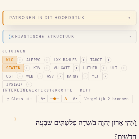
▾
PATRONEN IN DIT HOOFDSTUK
⟨⟩
CHIASTISCHE STRUCTUUR
▾
GETUIGEN
WLC
ALEPPO
LXX-RAHLFS
TAHOT
i
i
i
i
STATEN
KJV
VULGATE
LUTHER
ULT
i
i
i
i
i
UST
WEB
ASV
DARBY
YLT
i
i
i
i
i
JPS1917
i
INTERLINEAIR
TEKSTGROOTTE
DIFF
A
A
A
○ Gloss uit
Vergelijk 2 bronnen
−
+
1
וַ/יְהִ֧י אֲרוֹן יְהוָ֛ה בִּ/שְׂדֵ֥ה פְלִשְׁתִּ֖ים שִׁבְעָ֥ה
חֳדָשִֽׁים־׃