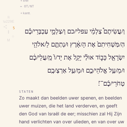
+ xref
↔ OT/NT
+ kantt.
⎘
\u229E
5
וַ/עֲשִׂיתֶם֩ צַלְמֵ֨י עפלי/כם וְ/צַלְמֵ֣י עַכְבְּרֵי/כֶ֗ם
∥
◇
M
הַ/מַּשְׁחִיתִם֙ אֶת הָ/אָ֔רֶץ וּ/נְתַתֶּ֛ם לֵ/אלֹהֵ֥י
יִשְׂרָאֵ֖ל כָּב֑וֹד אוּלַ֗י יָקֵ֤ל אֶת יָד/וֹ֙ מֵֽ/עֲלֵי/כֶ֔ם
וּ/מֵ/עַ֥ל אֱלֹהֵי/כֶ֖ם וּ/מֵ/עַ֥ל אַרְצְ/כֶֽם
טְחֹרֵי/כֶ֜ם־־׃
STATEN
Zo maakt dan beelden uwer spenen, en beelden
uwer muizen, die het land verderven, en geeft
den God van Israël de eer; misschien zal Hij Zijn
hand verlichten van over ulieden, en van over uw