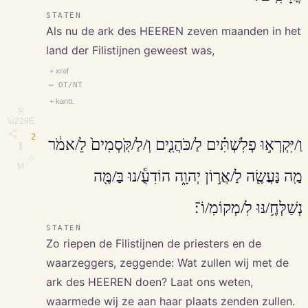
STATEN
Als nu de ark des HEEREN zeven maanden in het
land der Filistijnen geweest was,
+ xref
↔ OT/NT
+ kantt.
⎘
\u229E
2
וַ/יִּקְרְא֣וּ פְלִשְׁתִּ֗ים לַ/כֹּהֲנִ֤ים וְ/לַ/קֹּֽסְמִים֙ לֵ/אמֹ֔ר
∥
◇
M
מַֽה נַּעֲשֶׂ֖ה לַ/אֲר֣וֹן יְהוָ֑ה הוֹדִעֻ֕/נוּ בַּ/מֶּ֖ה
נְשַׁלְּחֶ֥/נּוּ לִ/מְקוֹמֽ/וֹ־׃
STATEN
Zo riepen de Filistijnen de priesters en de
waarzeggers, zeggende: Wat zullen wij met de
ark des HEEREN doen? Laat ons weten,
waarmede wij ze aan haar plaats zenden zullen.