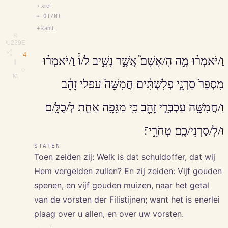
+ xref
↔ OT/NT
+ kantt.
⎘
\u229E
4
וַ/יֹּאמְר֗וּ מָ֣ה הָ/אָשָׁם֮ אֲשֶׁ֣ר נָשִׁ֣יב ל/וֹ֒ וַ/יֹּאמְר֗וּ
∥
◇
M
מִסְפַּר֙ סַרְנֵ֣י פְלִשְׁתִּ֔ים חֲמִשָּׁה֙ עפלי זָהָ֔ב
וַ/חֲמִשָּׁ֖ה עַכְבְּרֵ֣י זָהָ֑ב כִּֽי מַגֵּפָ֥ה אַחַ֛ת לְ/כֻלָּ֖/ם
וּ/לְ/סַרְנֵי/כֶֽם טְחֹרֵ֣י־׃
STATEN
Toen zeiden zij: Welk is dat schuldoffer, dat wij
Hem vergelden zullen? En zij zeiden: Vijf gouden
spenen, en vijf gouden muizen, naar het getal
van de vorsten der Filistijnen; want het is enerlei
plaag over u allen, en over uw vorsten.