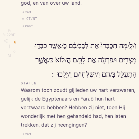
god, en van over uw land.
+ xref
↔ OT/NT
+ kantt.
⎘
\u229E
6
וְ/לָ֤/מָּה תְכַבְּדוּ֙ אֶת לְבַבְ/כֶ֔ם כַּ/אֲשֶׁ֧ר כִּבְּד֛וּ
∥
◇
M
מִצְרַ֥יִם וּ/פַרְעֹ֖ה אֶת לִבָּ֑/ם הֲ/לוֹא֙ כַּ/אֲשֶׁ֣ר
הִתְעַלֵּ֣ל בָּ/הֶ֔ם וַֽ/יְשַׁלְּח֖וּ/ם וַ/יֵּלֵֽכוּ־־׃
STATEN
Waarom toch zoudt gijlieden uw hart verzwaren,
gelijk de Egyptenaars en Faraö hun hart
verzwaard hebben? Hebben zij niet, toen Hij
wonderlijk met hen gehandeld had, hen laten
trekken, dat zij heengingen?
+ xref