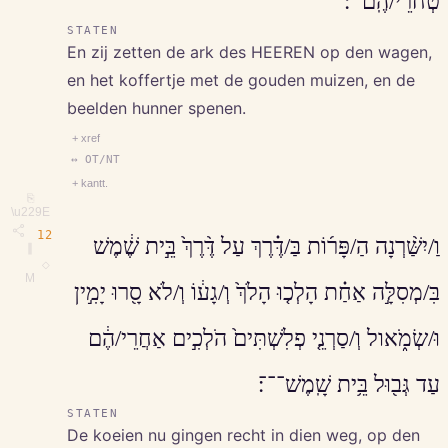
טְחֹרֵי/הֶֽם־־׃
STATEN
En zij zetten de ark des HEEREN op den wagen,
en het koffertje met de gouden muizen, en de
beelden hunner spenen.
+ xref
↔ OT/NT
+ kantt.
⎘
\u229E
12
וַ/יִשַּׁ֨רְנָה הַ/פָּר֜וֹת בַּ/דֶּ֗רֶךְ עַל דֶּ֨רֶךְ֙ בֵּ֣ית שֶׁ֔מֶשׁ
∥
◇
M
בִּ/מְסִלָּ֣ה אַחַ֗ת הָלְכ֤וּ הָלֹךְ֙ וְ/גָע֔וֹ וְ/לֹא סָ֖רוּ יָמִ֣ין
וּ/שְׂמֹ֑אול וְ/סַרְנֵ֤י פְלִשְׁתִּים֙ הֹלְכִ֣ים אַחֲרֵי/הֶ֔ם
עַד גְּב֖וּל בֵּ֥ית שָֽׁמֶשׁ־־־׃
STATEN
De koeien nu gingen recht in dien weg, op den