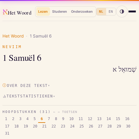
א
Het Woord
Lezen
Studeren
Onderzoeken
NL
EN
Het Woord
·
1 Samuël
6
NEVIIM
1 Samuël
6
שְׁמוּאֵל א
Ⓘ
OVER DEZE TEKST
▾
TEKSTSTATISTIEKEN
▾
HOOFDSTUKKEN (
31
)
← → TOETSEN
1
2
3
4
5
6
7
8
9
10
11
12
13
14
15
16
17
18
19
20
21
22
23
24
25
26
27
28
29
30
31