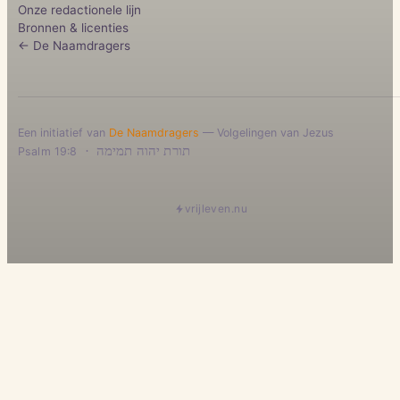
Onze redactionele lijn
Bronnen & licenties
← De Naamdragers
Een initiatief van
De Naamdragers
— Volgelingen van Jezus
·
תורת יהוה תמימה
Psalm 19:8
vrijleven.nu