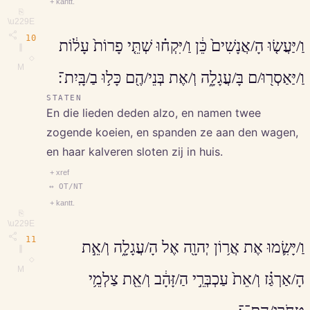
+ kantt.
⎘
\u229E
10
וַ/יַּעֲשׂ֤וּ הָ/אֲנָשִׁים֙ כֵּ֔ן וַ/יִּקְח֗וּ שְׁתֵּ֤י פָרוֹת֙ עָל֔וֹת
∥
◇
M
וַ/יַּאַסְר֖וּ/ם בָּ/עֲגָלָ֑ה וְ/אֶת בְּנֵי/הֶ֖ם כָּל֥וּ בַ/בָּֽיִת־׃
STATEN
En die lieden deden alzo, en namen twee
zogende koeien, en spanden ze aan den wagen,
en haar kalveren sloten zij in huis.
+ xref
↔ OT/NT
+ kantt.
⎘
\u229E
11
וַ/יָּשִׂ֛מוּ אֶת אֲר֥וֹן יְהוָ֖ה אֶל הָ/עֲגָלָ֑ה וְ/אֵ֣ת
∥
◇
M
הָ/אַרְגַּ֗ז וְ/אֵת֙ עַכְבְּרֵ֣י הַ/זָּהָ֔ב וְ/אֵ֖ת צַלְמֵ֥י