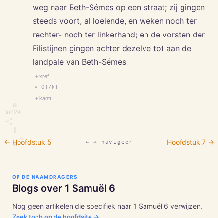
weg naar Beth-Sémes op een straat; zij gingen
steeds voort, al loeiende, en weken noch ter
rechter- noch ter linkerhand; en de vorsten der
Filistijnen gingen achter dezelve tot aan de
landpale van Beth-Sémes.
+ xref
↔ OT/NT
+ kantt.
⎘
\u229E
∥
◇
← Hoofdstuk
5
Hoofdstuk
7
→
← → navigeer
M
OP DE NAAMDRAGERS
Blogs over
1 Samuël
6
Nog geen artikelen die specifiek naar
1 Samuël
6
verwijzen.
Zoek toch op de hoofdsite →