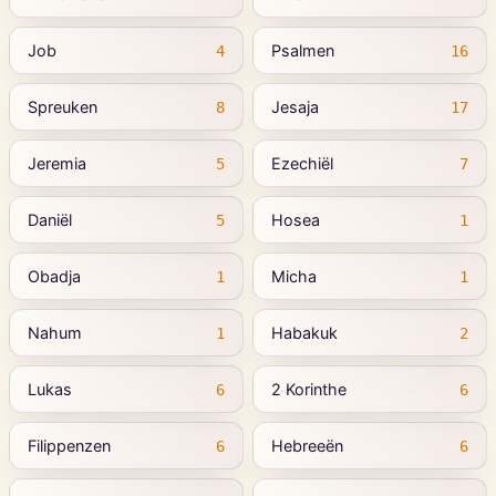
Job
Psalmen
4
16
Spreuken
Jesaja
8
17
Jeremia
Ezechiël
5
7
Daniël
Hosea
5
1
Obadja
Micha
1
1
Nahum
Habakuk
1
2
Lukas
2 Korinthe
6
6
Filippenzen
Hebreeën
6
6