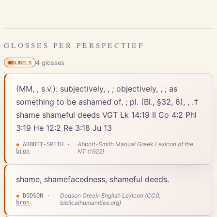
GLOSSES PER PERSPECTIEF
4
gloss
es
BIJBELS
(MM, , s.v.): subjectively, , ; objectively, , ; as
something to be ashamed of, ; pl. (Bl., §32, 6), , .†
shame shameful deeds VGT Lk 14:19 II Co 4:2 Phl
3:19 He 12:2 Re 3:18 Ju 13
Abbott-Smith Manual Greek Lexicon of the
◆
ABBOTT-SMITH
·
bron
NT (1922)
shame, shamefacedness, shameful deeds.
Dodson Greek-English Lexicon (CC0,
◆
DODSON
·
bron
biblicalhumanities.org)