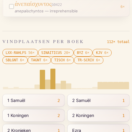
ἀνεπαίσχυντος
G0422
6
×
anepaíschyntos
—
irreprehensible
VINDPLAATSEN PER BOEK
112× totaal
LXX-RAHLFS
56
×
SINAITICUS
20
×
BYZ
6
×
KJV
6
×
SBLGNT
6
×
TAGNT
6
×
TISCH
6
×
TR-SCRIV
6
×
1 Samuël
2 Samuël
2
1
1 Koningen
2 Koningen
2
1
2 Kronieken
Ezra
1
1