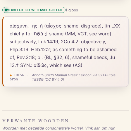
1
gloss
VERGELIJKEND-WETENSCHAPPELIJK
αἰσχύνη, -ης, ἡ (αἶσχος, shame, disgrace), [in LXX
chiefly for בּשֶׁת ;] shame (MM, VGT, see word):
subjectively, Luk.14:19, 2Co.4:2; objectively,
Php.3:19, Heb.12:2; as something to be ashamed
of, Rev.3:18; pl. (Bl., §32, 6), shameful deeds, Ju
13.† SYN.: αἰδώς, which see (AS)
Abbott-Smith Manual Greek Lexicon via STEPBible
◆
TBESG
·
bron
TBESG (CC BY 4.0)
VERWANTE WOORDEN
Woorden met dezelfde consonantale wortel. Vink aan om hun