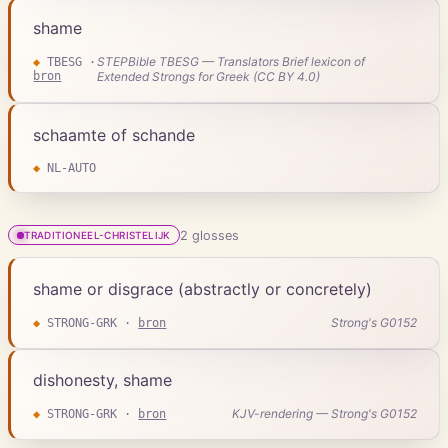
shame
STEPBible TBESG — Translators Brief lexicon of
◆
TBESG
·
bron
Extended Strongs for Greek (CC BY 4.0)
schaamte of schande
◆
NL-AUTO
2
gloss
es
TRADITIONEEL-CHRISTELIJK
shame or disgrace (abstractly or concretely)
Strong's G0152
◆
STRONG-GRK
·
bron
dishonesty, shame
KJV-rendering — Strong's G0152
◆
STRONG-GRK
·
bron