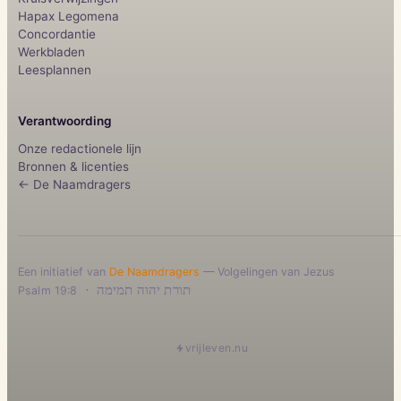
Hapax Legomena
Concordantie
Werkbladen
Leesplannen
Verantwoording
Onze redactionele lijn
Bronnen & licenties
← De Naamdragers
Een initiatief van
De Naamdragers
— Volgelingen van Jezus
·
תורת יהוה תמימה
Psalm 19:8
vrijleven.nu