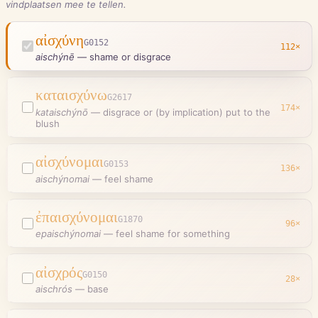
vindplaatsen mee te tellen.
αἰσχύνη
G0152
112
×
aischýnē
—
shame or disgrace
καταισχύνω
G2617
174
×
kataischýnō
—
disgrace or (by implication) put to the
blush
αἰσχύνομαι
G0153
136
×
aischýnomai
—
feel shame
ἐπαισχύνομαι
G1870
96
×
epaischýnomai
—
feel shame for something
αἰσχρός
G0150
28
×
aischrós
—
base