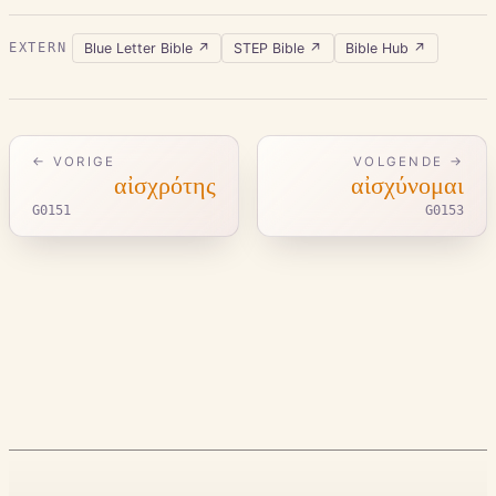
Blue Letter Bible
↗
STEP Bible
↗
Bible Hub
↗
EXTERN
← VORIGE
VOLGENDE →
αἰσχρότης
αἰσχύνομαι
G0151
G0153