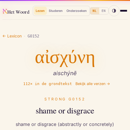
א
Het Woord
Lezen
Studeren
Onderzoeken
NL
EN
← Lexicon
·
G0152
αἰσχύνη
aischýnē
112
× in de grondtekst
Bekijk alle verzen →
STRONG
G0152
shame or disgrace
shame or disgrace (abstractly or concretely)