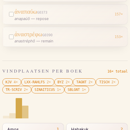
ἀναπαύω
G0373
157
×
anapaúō
—
repose
ἀναστρέφω
G0390
153
×
anastréphō
—
remain
VINDPLAATSEN PER BOEK
16× totaal
KJV
4
×
LXX-RAHLFS
2
×
BYZ
2
×
TAGNT
2
×
TISCH
2
×
TR-SCRIV
2
×
SINAITICUS
1
×
SBLGNT
1
×
Amos
Habakuk
1
2