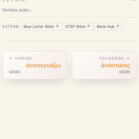
Notities laden…
Blue Letter Bible
↗
STEP Bible
↗
Bible Hub
↗
EXTERN
← VORIGE
VOLGENDE →
ἀνασκευάζω
ἀνάστασις
G0384
G0386