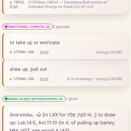
STEPBible TBESG — Translators Brief lexicon of
◆
TBESG
·
bron
Extended Strongs for Greek (CC BY 4.0)
2
gloss
es
TRADITIONEEL-CHRISTELIJK
to take up or extricate
Strong's G0385
◆
STRONG-GRK
·
bron
draw up, pull out
KJV-rendering — Strong's G0385
◆
STRONG-GRK
·
bron
1
gloss
VERGELIJKEND-WETENSCHAPPELIJK
ἀνα-σπάω, -ῶ [in LXX for לָקַח, עָלָה hi. ;] to draw
up: Luk.14:5, Act.11:10 (in π. of pulling up barley;
MM, VGT, see word).† (AS)