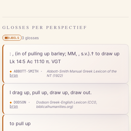
GLOSSES PER PERSPECTIEF
3
gloss
es
BIJBELS
: , (in of pulling up barley; MM, , s.v.).† to draw up
Lk 14:5 Ac 11:10 π. VGT
Abbott-Smith Manual Greek Lexicon of the
◆
ABBOTT-SMITH
·
bron
NT (1922)
I drag up, pull up, draw up, draw out.
Dodson Greek-English Lexicon (CC0,
◆
DODSON
·
bron
biblicalhumanities.org)
to pull up