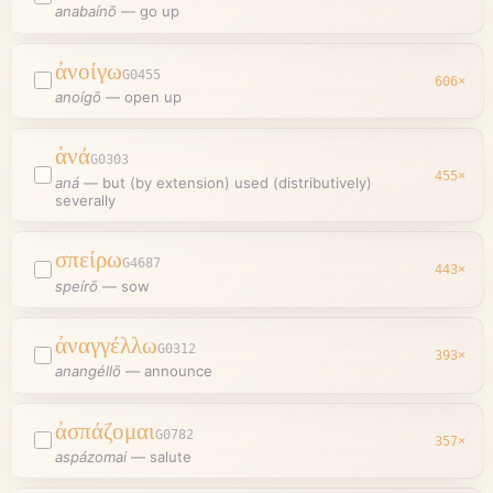
anabaínō
—
go up
ἀνοίγω
G0455
606
×
anoígō
—
open up
ἀνά
G0303
455
×
aná
—
but (by extension) used (distributively)
severally
σπείρω
G4687
443
×
speírō
—
sow
ἀναγγέλλω
G0312
393
×
anangéllō
—
announce
ἀσπάζομαι
G0782
357
×
aspázomai
—
salute