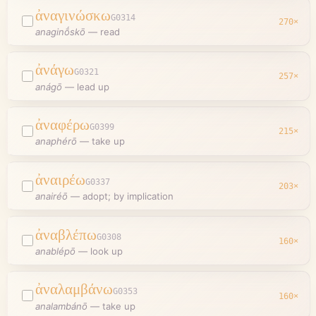
ἀναγινώσκω
G0314
270
×
anaginṓskō
—
read
ἀνάγω
G0321
257
×
anágō
—
lead up
ἀναφέρω
G0399
215
×
anaphérō
—
take up
ἀναιρέω
G0337
203
×
anairéō
—
adopt; by implication
ἀναβλέπω
G0308
160
×
anablépō
—
look up
ἀναλαμβάνω
G0353
160
×
analambánō
—
take up