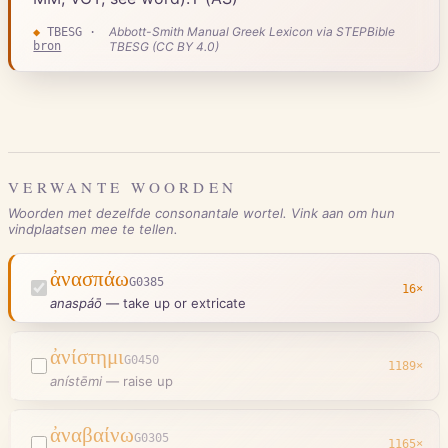
Abbott-Smith Manual Greek Lexicon via STEPBible
◆
TBESG
·
bron
TBESG (CC BY 4.0)
VERWANTE WOORDEN
Woorden met dezelfde consonantale wortel. Vink aan om hun
vindplaatsen mee te tellen.
ἀνασπάω
G0385
16
×
anaspáō
—
take up or extricate
ἀνίστημι
G0450
1189
×
anístēmi
—
raise up
ἀναβαίνω
G0305
1165
×