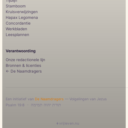
Tijdlijn
Stamboom
Kruisverwijzingen
Hapax Legomena
Concordantie
Werkbladen
Leesplannen
Verantwoording
Onze redactionele lijn
Bronnen & licenties
← De Naamdragers
Een initiatief van
De Naamdragers
— Volgelingen van Jezus
·
תורת יהוה תמימה
Psalm 19:8
vrijleven.nu