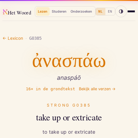
א
Het Woord
Lezen
Studeren
Onderzoeken
NL
EN
← Lexicon
·
G0385
ἀνασπάω
anaspáō
16
× in de grondtekst
Bekijk alle verzen →
STRONG
G0385
take up or extricate
to take up or extricate