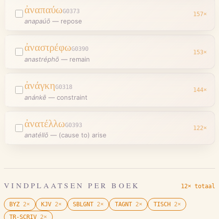
ἀναπαύω
G0373
157
×
anapaúō
—
repose
ἀναστρέφω
G0390
153
×
anastréphō
—
remain
ἀνάγκη
G0318
144
×
anánkē
—
constraint
ἀνατέλλω
G0393
122
×
anatéllō
—
(cause to) arise
VINDPLAATSEN PER BOEK
12× totaal
BYZ
2
×
KJV
2
×
SBLGNT
2
×
TAGNT
2
×
TISCH
2
×
TR-SCRIV
2
×