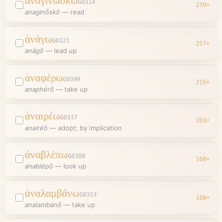
ἀναγινώσκω
G0314
270
×
anaginṓskō
—
read
ἀνάγω
G0321
257
×
anágō
—
lead up
ἀναφέρω
G0399
215
×
anaphérō
—
take up
ἀναιρέω
G0337
203
×
anairéō
—
adopt; by implication
ἀναβλέπω
G0308
160
×
anablépō
—
look up
ἀναλαμβάνω
G0353
160
×
analambánō
—
take up