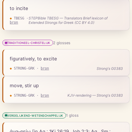
to incite
STEPBible TBESG — Translators Brief lexicon of
◆
TBESG
·
bron
Extended Strongs for Greek (CC BY 4.0)
2
gloss
es
TRADITIONEEL-CHRISTELIJK
figuratively, to excite
Strong's G0383
◆
STRONG-GRK
·
bron
move, stir up
KJV-rendering — Strong's G0383
◆
STRONG-GRK
·
bron
1
gloss
VERGELIJKEND-WETENSCHAPPELIJK
ἀνα-σείω [in Aq.: 1Ki.26:19, Job.2:3; Aq., Sm.: