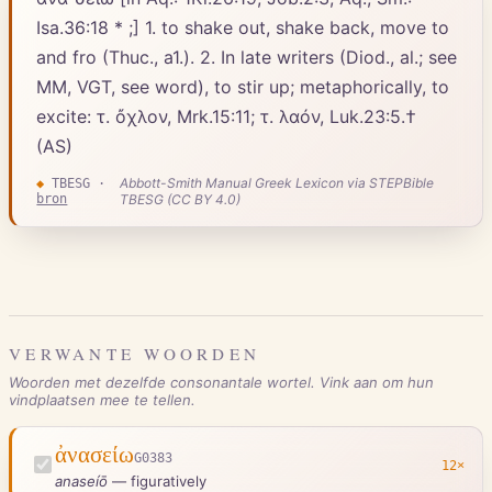
Isa.36:18 * ;] 1. to shake out, shake back, move to
and fro (Thuc., a1.). 2. In late writers (Diod., al.; see
MM, VGT, see word), to stir up; metaphorically, to
excite: τ. ὄχλον, Mrk.15:11; τ. λαόν, Luk.23:5.†
(AS)
Abbott-Smith Manual Greek Lexicon via STEPBible
◆
TBESG
·
bron
TBESG (CC BY 4.0)
VERWANTE WOORDEN
Woorden met dezelfde consonantale wortel. Vink aan om hun
vindplaatsen mee te tellen.
ἀνασείω
G0383
12
×
anaseíō
—
figuratively