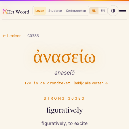
א
Het Woord
Lezen
Studeren
Onderzoeken
NL
EN
← Lexicon
·
G0383
ἀνασείω
anaseíō
12
× in de grondtekst
Bekijk alle verzen →
STRONG
G0383
figuratively
figuratively, to excite