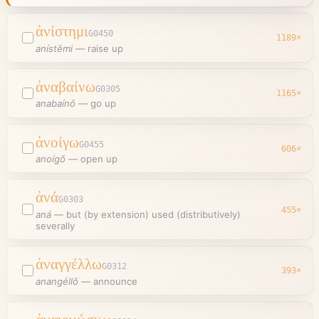
ἀνίστημι
G0450
1189
×
anístēmi
—
raise up
ἀναβαίνω
G0305
1165
×
anabaínō
—
go up
ἀνοίγω
G0455
606
×
anoígō
—
open up
ἀνά
G0303
455
×
aná
—
but (by extension) used (distributively)
severally
ἀναγγέλλω
G0312
393
×
anangéllō
—
announce