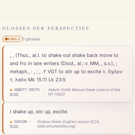
GLOSSES PER PERSPECTIEF
3
gloss
es
BIJBELS
, , (Thuc., al.). to shake out shake back move to
and fro In late writers (Diod., al.; v. MM, , s.v.), ;
metaph., : , ; , .† VGT to stir up to excite τ. ὄχλον
τ. λαόν Mk 15:11 Lk 23:5
Abbott-Smith Manual Greek Lexicon of the
◆
ABBOTT-SMITH
·
bron
NT (1922)
I shake up, stir up, excite.
Dodson Greek-English Lexicon (CC0,
◆
DODSON
·
bron
biblicalhumanities.org)