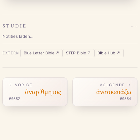
STUDIE
…
…
Notities laden…
Blue Letter Bible
↗
STEP Bible
↗
Bible Hub
↗
EXTERN
← VORIGE
VOLGENDE →
ἀναρίθμητος
ἀνασκευάζω
G0382
G0384