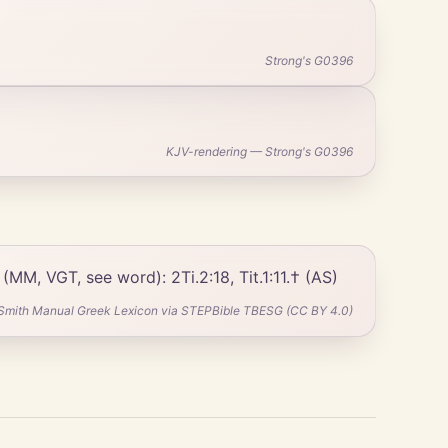
Strong's G0396
KJV-rendering — Strong's G0396
ly, to subvert (MM, VGT, see word): 2Ti.2:18, Tit.1:11.† (AS)
Smith Manual Greek Lexicon via STEPBible TBESG (CC BY 4.0)