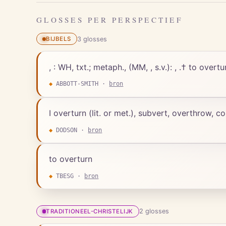
GLOSSES PER PERSPECTIEF
3
gloss
es
BIJBELS
, : WH, txt.; metaph., (MM, , s.v.): , .† to over
◆
ABBOTT-SMITH
·
bron
I overturn (lit. or met.), subvert, overthrow, co
◆
DODSON
·
bron
to overturn
◆
TBESG
·
bron
2
gloss
es
TRADITIONEEL-CHRISTELIJK