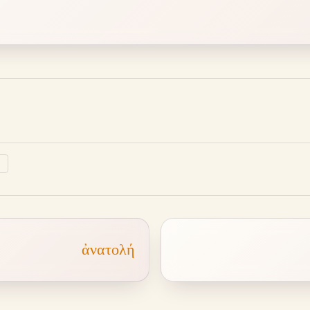
↗
ἀνατολή