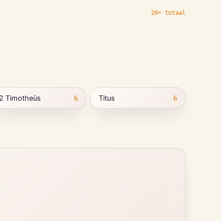
20× totaal
2 Timotheüs
Titus
6
6