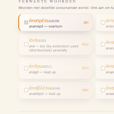
VERWANTE WOORDEN
Woorden met dezelfde consonantale wortel. Vink aan om hu
ἀνατρέπω
ἀνί
G0396
20
×
anatrépō
—
overturn
anís
ἀνά
G0303
ἀνα
455
×
aná
—
but (by extension) used
anan
(distributively) severally
ἀνάγω
ἀν
G0321
257
×
anágō
—
lead up
anap
ἀναβλέπω
ἀν
G0308
160
×
anablépō
—
look up
anal