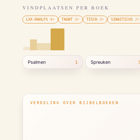
VINDPLAATSEN PER BOEK
LXX-RAHLFS
4
×
TAGNT
3
×
TISCH
3
×
SINAITICUS
2
×
Psalmen
Spreuken
1
VERDELING OVER BIJBELBOEKEN