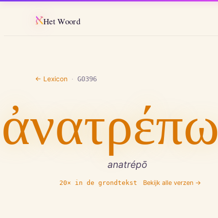
א
Het Woord
← Lexicon
·
G0396
ἀνατρέπ
anatrépō
20
× in de grondtekst
Bekijk alle verzen →