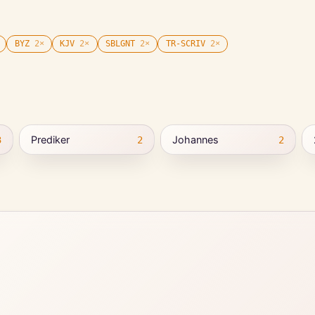
BYZ
2
×
KJV
2
×
SBLGNT
2
×
TR-SCRIV
2
×
Prediker
Johannes
3
2
2