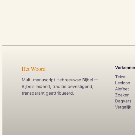
Het Woord
Verkenne
Tekst
Multi-manuscript Hebreeuwse Bijbel —
Lexicon
Bijbels leidend, traditie bevestigend,
Alefbet
transparant geattribueerd.
Zoeken
Dagvers
Vergelijk