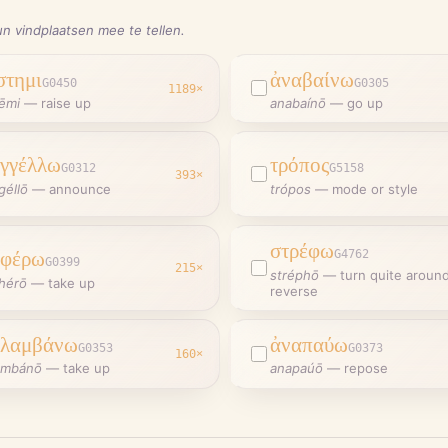
n vindplaatsen mee te tellen.
στημι
ἀναβαίνω
G0450
G0305
1189
×
tēmi
—
raise up
anabaínō
—
go up
γγέλλω
τρόπος
G0312
G5158
393
×
géllō
—
announce
trópos
—
mode or style
στρέφω
αφέρω
G4762
G0399
215
×
stréphō
—
turn quite around
hérō
—
take up
reverse
αλαμβάνω
ἀναπαύω
G0353
G0373
160
×
ambánō
—
take up
anapaúō
—
repose