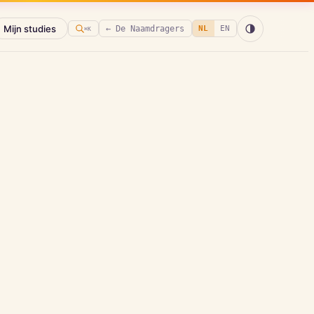
Mijn studies
← De Naamdragers
NL
EN
⌘K