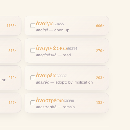
ἀνοίγω
G0455
1165
×
606
×
anoígō
—
open up
ἀναγινώσκω
G0314
318
×
270
×
anaginṓskō
—
read
ἀναιρέω
G0337
212
×
203
×
 or
anairéō
—
adopt; by implication
ἀναστρέφω
G0390
157
×
153
×
anastréphō
—
remain