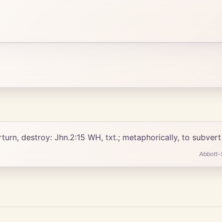
or דָּחָה, הָדַף, etc. ;] to overturn, destroy: Jhn.2:15 WH, txt.; metaphorical
Abbott-