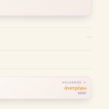
…
…
VOLGENDE →
ἀνατρέφω
G0397