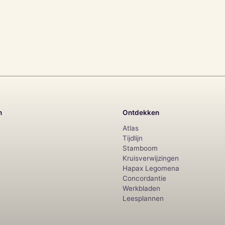
n
Ontdekken
Atlas
Tijdlijn
Stamboom
Kruisverwijzingen
Hapax Legomena
Concordantie
Werkbladen
Leesplannen