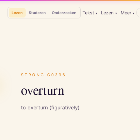
Tekst
Lezen
Meer
Lezen
Studeren
Onderzoeken
▾
▾
▾
ω
STRONG
G0396
overturn
to overturn (figuratively)