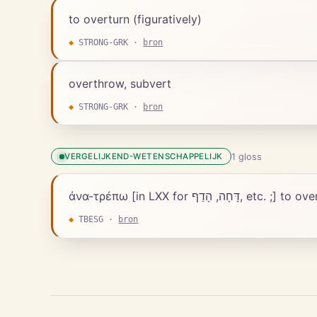
to overturn (figuratively)
◆
STRONG-GRK
·
bron
overthrow, subvert
◆
STRONG-GRK
·
bron
1
gloss
VERGELIJKEND-WETENSCHAPPELIJK
ἀνα-τρέπω [in LXX f
◆
TBESG
·
bron