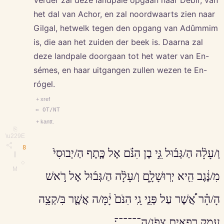
Verder zal deze landpale opgaan naar Debir, van
het dal van Achor, en zal noordwaarts zien naar
Gilgal, hetwelk tegen den opgang van Adûmmim
is, die aan het zuiden der beek is. Daarna zal
deze landpale doorgaan tot het water van En-
sémes, en haar uitgangen zullen wezen te En-
rógel.
+ xref
↔ OT/NT
+ kantt.
⎘
\u229E
8
וְ/עָלָ֨ה הַ/גְּב֜וּל גֵּ֣י בֶן הִנֹּ֗ם אֶל כֶּ֤תֶף הַ/יְבוּסִי֙
∥
◇
M
מִ/נֶּ֔גֶב הִ֖יא יְרֽוּשָׁלִָ֑ם וְ/עָלָ֨ה הַ/גְּב֜וּל אֶל רֹ֣אשׁ
הָ/הָ֗ר אֲ֠שֶׁר עַל פְּנֵ֤י גֵֽי הִנֹּם֙ יָ֔מָּ/ה אֲשֶׁ֛ר בִּ/קְצֵ֥ה
עֵֽמֶק רְפָאִ֖ים צָפֹֽנָ/ה־־־־־־׃