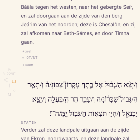
Báäla tegen het westen, naar het gebergte Seïr,
en zal doorgaan aan de zijde van den berg
Jeárim van het noorden; deze is Chesalôn; en zij
zal afkomen naar Beth-Sémes, en door Timna
gaan.
+ xref
↔ OT/NT
+ kantt.
⎘
\u229E
11
וְ/יָצָ֨א הַ/גְּב֜וּל אֶל כֶּ֣תֶף עֶקְרוֹן֮ צָפוֹנָ/ה֒ וְ/תָאַ֤ר
∥
◇
M
הַ/גְּבוּל֙ שִׁכְּר֔וֹנָ/ה וְ/עָבַ֥ר הַר הַֽ/בַּעֲלָ֖ה וְ/יָצָ֣א
יַבְנְאֵ֑ל וְ/הָי֛וּ תֹּצְא֥וֹת הַ/גְּב֖וּל יָֽמָּ/ה־־׃
STATEN
Verder zal deze landpale uitgaan aan de zijde
van Ekron, noordwaarts, en deze landpale zal