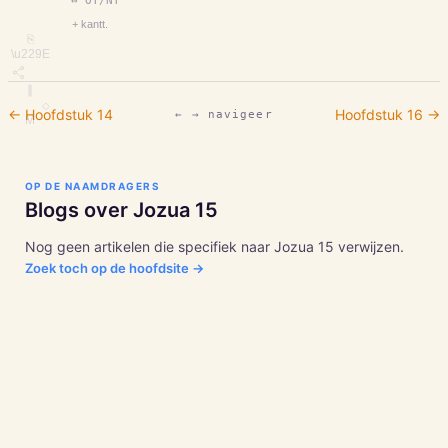
↔ OT/NT
+ kantt.
⎘
\u229E
∥
◇
← Hoofdstuk
14
Hoofdstuk
16
→
← → navigeer
M
OP DE NAAMDRAGERS
Blogs over
Jozua
15
Nog geen artikelen die specifiek naar
Jozua
15
verwijzen.
Zoek toch op de hoofdsite →