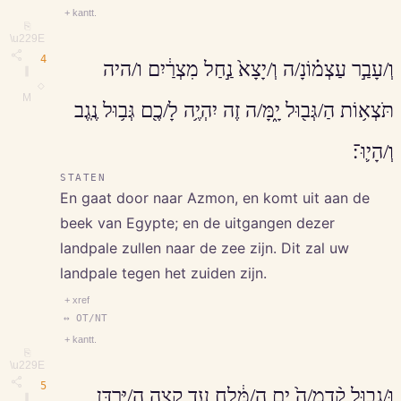
+ kantt.
⎘
\u229E
4
וְ/עָבַ֣ר עַצְמ֗וֹנָ/ה וְ/יָצָא֙ נַ֣חַל מִצְרַ֔יִם ו/היה
∥
◇
M
תֹּצְא֥וֹת הַ/גְּב֖וּל יָ֑מָּ/ה זֶה יִהְיֶ֥ה לָ/כֶ֖ם גְּב֥וּל נֶֽגֶב
וְ/הָי֛וּ־׃
STATEN
En gaat door naar Azmon, en komt uit aan de
beek van Egypte; en de uitgangen dezer
landpale zullen naar de zee zijn. Dit zal uw
landpale tegen het zuiden zijn.
+ xref
↔ OT/NT
+ kantt.
⎘
\u229E
5
וּ/גְב֥וּל קֵ֨דְמָ/ה֙ יָ֣ם הַ/מֶּ֔לַח עַד קְצֵ֖ה הַ/יַּרְדֵּ֑ן
∥