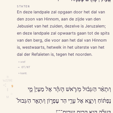
STATEN
En deze landpale zal opgaan door het dal van
den zoon van Hinnom, aan de zijde van den
Jebusiet van het zuiden, dezelve is Jeruzalem;
en deze landpale zal opwaarts gaan tot de spits
van den berg, die voor aan het dal van Hinnom
is, westwaarts, hetwelk in het uiterste van het
dal der Refaïeten is, tegen het noorden.
+ xref
↔ OT/NT
+ kantt.
⎘
\u229E
9
וְ/תָאַ֨ר הַ/גְּב֜וּל מֵ/רֹ֣אשׁ הָ/הָ֗ר אֶל מַעְיַן֙ מֵ֣י
∥
◇
M
נֶפְתּ֔וֹחַ וְ/יָצָ֖א אֶל עָרֵ֣י הַר עֶפְר֑וֹן וְ/תָאַ֤ר הַ/גְּבוּל֙
בַּעֲלָ֔ה הִ֖יא קִרְיַ֥ת יְעָרִֽים־־־׃