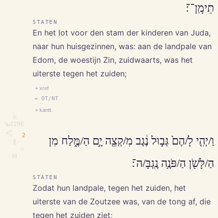
תֵימָֽן־־׃
STATEN
En het lot voor den stam der kinderen van Juda,
naar hun huisgezinnen, was: aan de landpale van
Edom, de woestijn Zin, zuidwaarts, was het
uiterste tegen het zuiden;
+ xref
↔ OT/NT
+ kantt.
⎘
\u229E
2
וַ/יְהִ֤י לָ/הֶם֙ גְּב֣וּל נֶ֔גֶב מִ/קְצֵ֖ה יָ֣ם הַ/מֶּ֑לַח מִן
∥
◇
M
הַ/לָּשֹׁ֖ן הַ/פֹּנֶ֥ה נֶֽגְבָּ/ה־׃
STATEN
Zodat hun landpale, tegen het zuiden, het
uiterste van de Zoutzee was, van de tong af, die
tegen het zuiden ziet;