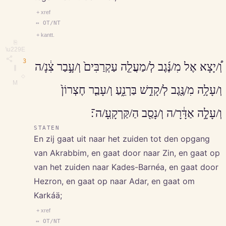
+ xref
↔ OT/NT
+ kantt.
⎘
\u229E
3
וְ֠/יָצָא אֶל מִ/נֶּ֜גֶב לְ/מַעֲלֵ֤ה עַקְרַבִּים֙ וְ/עָ֣בַר צִ֔נָ/ה
∥
◇
M
וְ/עָלָ֥ה מִ/נֶּ֖גֶב לְ/קָדֵ֣שׁ בַּרְנֵ֑עַ וְ/עָבַ֤ר חֶצְרוֹן֙
וְ/עָלָ֣ה אַדָּ֔רָ/ה וְ/נָסַ֖ב הַ/קַּרְקָֽעָ/ה־׃
STATEN
En zij gaat uit naar het zuiden tot den opgang
van Akrabbim, en gaat door naar Zin, en gaat op
van het zuiden naar Kades-Barnéa, en gaat door
Hezron, en gaat op naar Adar, en gaat om
Karkáä;
+ xref
↔ OT/NT