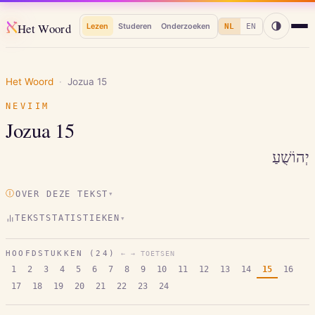
א
Het Woord
Lezen
Studeren
Onderzoeken
NL
EN
Het Woord
·
Jozua
15
NEVIIM
Jozua
15
יְהוֹשֻׁעַ
Ⓘ
OVER DEZE TEKST
▾
TEKSTSTATISTIEKEN
▾
HOOFDSTUKKEN (
24
)
← → TOETSEN
1
2
3
4
5
6
7
8
9
10
11
12
13
14
15
16
17
18
19
20
21
22
23
24