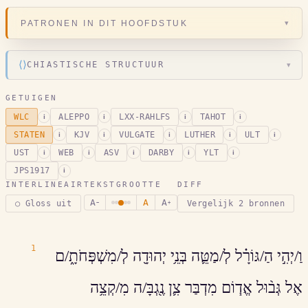
▾
PATRONEN IN DIT HOOFDSTUK
⟨⟩
CHIASTISCHE STRUCTUUR
▾
GETUIGEN
WLC
ALEPPO
LXX-RAHLFS
TAHOT
i
i
i
i
STATEN
KJV
VULGATE
LUTHER
ULT
i
i
i
i
i
UST
WEB
ASV
DARBY
YLT
i
i
i
i
i
JPS1917
i
INTERLINEAIR
TEKSTGROOTTE
DIFF
A
A
A
○ Gloss uit
Vergelijk 2 bronnen
−
+
1
וַ/יְהִ֣י הַ/גּוֹרָ֗ל לְ/מַטֵּ֛ה בְּנֵ֥י יְהוּדָ֖ה לְ/מִשְׁפְּחֹתָ֑/ם
אֶל גְּב֨וּל אֱד֧וֹם מִדְבַּר צִ֛ן נֶ֖גְבָּ/ה מִ/קְצֵ֥ה