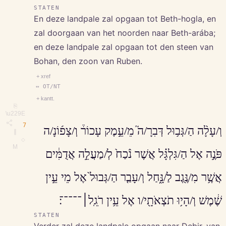
STATEN
En deze landpale zal opgaan tot Beth-hogla, en
zal doorgaan van het noorden naar Beth-arába;
en deze landpale zal opgaan tot den steen van
Bohan, den zoon van Ruben.
+ xref
↔ OT/NT
+ kantt.
⎘
\u229E
7
וְ/עָלָ֨ה הַ/גְּב֥וּל דְּבִרָ/ה֮ מֵ/עֵ֣מֶק עָכוֹר֒ וְ/צָפ֜וֹנָ/ה
∥
◇
M
פֹּנֶ֣ה אֶל הַ/גִּלְגָּ֗ל אֲשֶׁר נֹ֨כַח֙ לְ/מַעֲלֵ֣ה אֲדֻמִּ֔ים
אֲשֶׁ֥ר מִ/נֶּ֖גֶב לַ/נָּ֑חַל וְ/עָבַ֤ר הַ/גְּבוּל֙ אֶל מֵי עֵ֣ין
שֶׁ֔מֶשׁ וְ/הָי֥וּ תֹצְאֹתָ֖י/ו אֶל עֵ֥ין רֹגֵֽל׀־־־־־׃
STATEN