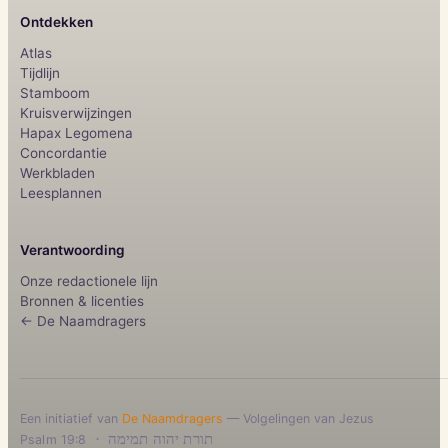
Ontdekken
Atlas
Tijdlijn
Stamboom
Kruisverwijzingen
Hapax Legomena
Concordantie
Werkbladen
Leesplannen
Verantwoording
Onze redactionele lijn
Bronnen & licenties
← De Naamdragers
Een initiatief van
De Naamdragers
— Volgelingen van Jezus
·
תורת יהוה תמימה
Psalm 19:8