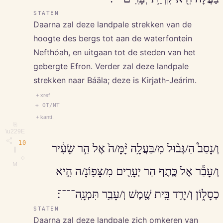
STATEN
Daarna zal deze landpale strekken van de
hoogte des bergs tot aan de waterfontein
Nefthóah, en uitgaan tot de steden van het
gebergte Efron. Verder zal deze landpale
strekken naar Báäla; deze is Kirjath-Jeárim.
+ xref
↔ OT/NT
+ kantt.
⎘
\u229E
10
וְ/נָסַב֩ הַ/גְּב֨וּל מִ/בַּעֲלָ֥ה יָ֨מָּ/ה֙ אֶל הַ֣ר שֵׂעִ֔יר
∥
◇
M
וְ/עָבַ֕ר אֶל כֶּ֧תֶף הַר יְעָרִ֛ים מִ/צָּפ֖וֹנָ/ה הִ֣יא
כְסָל֑וֹן וְ/יָרַ֥ד בֵּֽית שֶׁ֖מֶשׁ וְ/עָבַ֥ר תִּמְנָֽה־־־־׃
STATEN
Daarna zal deze landpale zich omkeren van