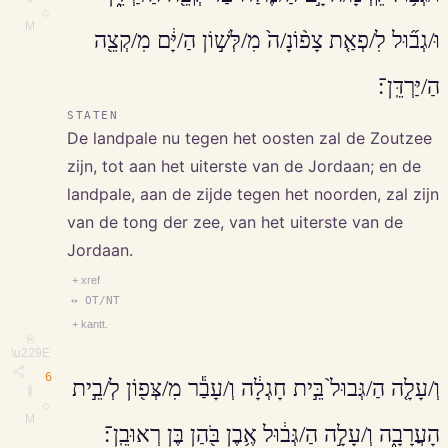
◇
M
וּ/גְב֞וּל לִ/פְאַ֤ת צָפ֨וֹנָ/ה֙ מִ/לְּשׁ֣וֹן הַ/יָּ֔ם מִ/קְצֵ֖ה
הַ/יַּרְדֵּֽן־׃
STATEN
De landpale nu tegen het oosten zal de Zoutzee
zijn, tot aan het uiterste van de Jordaan; en de
landpale, aan de zijde tegen het noorden, zal zijn
van de tong der zee, van het uiterste van de
Jordaan.
+ xref
↔ OT/NT
+ kantt.
⎘
\u229E
6
וְ/עָלָ֤ה הַ/גְּבוּל֙ בֵּ֣ית חָגְלָ֔ה וְ/עָבַ֕ר מִ/צְּפ֖וֹן לְ/בֵ֣ית
∥
◇
M
הָעֲרָבָ֑ה וְ/עָלָ֣ה הַ/גְּב֔וּל אֶ֥בֶן בֹּ֖הַן בֶּן רְאוּבֵֽן־׃