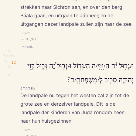
strekken naar Sichron aan, en over den berg
Báäla gaan, en uitgaan te Jábneël; en de
uitgangen dezer landpale zullen zijn naar de zee.
+ xref
↔ OT/NT
+ kantt.
⎘
\u229E
12
וּ/גְב֣וּל יָ֔ם הַ/יָּ֥מָּ/ה הַ/גָּד֖וֹל וּ/גְב֑וּל זֶ֠ה גְּב֧וּל בְּנֵֽי
∥
◇
M
יְהוּדָ֛ה סָבִ֖יב לְ/מִשְׁפְּחֹתָֽ/ם־׃
STATEN
De landpale nu tegen het westen zal zijn tot de
grote zee en derzelver landpale. Dit is de
landpale der kinderen van Juda rondom heen,
naar hun huisgezinnen.
+ xref